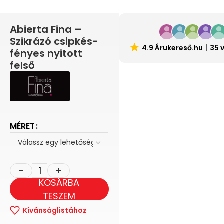
Abierta Fina –
Szikrázó csipkés-
4.9 Árukereső.hu
35 
fényes nyitott
felső
MÉRET
KOSÁRBA
TESZEM
Kívánságlistához