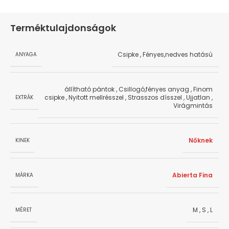
Terméktulajdonságok
Csipke
,
Fényes,nedves hatású
ANYAGA
állítható pántok
,
Csillogó,fényes anyag
,
Finom
csipke
,
Nyitott mellrésszel
,
Strasszos dísszel
,
Ujjatlan
,
EXTRÁK
Virágmintás
Nőknek
KINEK
Abierta Fina
MÁRKA
M
,
S
,
L
MÉRET