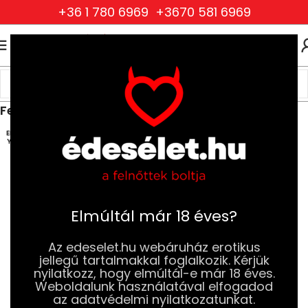
+36 1 780 6969
+3670 581 6969
0
0
FT
Kezdőlap
Ruhák és Fehérneműk
Női Ruhák és Fehérneműk
Felsők, fűzők és overallok
ELFOG
YOTT
Elmúltál már 18 éves?
Az edeselet.hu webáruház erotikus
jellegű tartalmakkal foglalkozik. Kérjük
nyilatkozz, hogy elmúltál-e már 18 éves.
Weboldalunk használatával elfogadod
az adatvédelmi nyilatkozatunkat.