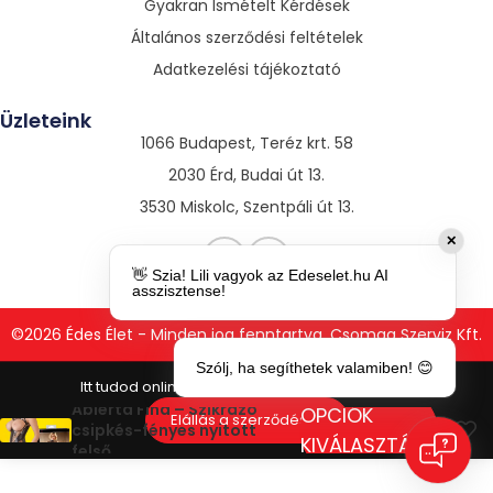
Gyakran Ismételt Kérdések
Általános szerződési feltételek
Adatkezelési tájékoztató
Üzleteink
1066 Budapest, Teréz krt. 58
2030 Érd, Budai út 13.
3530 Miskolc, Szentpáli út 13.
✕
👋 Szia! Lili vagyok az Edeselet.hu AI
asszisztense!
©2026 Édes Élet - Minden jog fenntartva. Csomag Szerviz Kft.
Szólj, ha segíthetek valamiben! 😊
Abierta Fina – Szikrázó
OPCIÓK
Elállás a szerződéstől
csipkés-fényes nyitott
KIVÁLASZTÁSA
felső