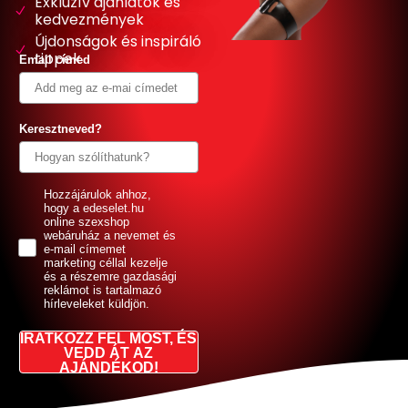
Exkluzív ajánlatok és
kedvezmények
Újdonságok és inspiráló
tippek
Email címed
Keresztneved?
GDPR
Hozzájárulok ahhoz,
hogy a edeselet.hu
online szexshop
webáruház a nevemet és
e-mail címemet
marketing céllal kezelje
és a részemre gazdasági
reklámot is tartalmazó
hírleveleket küldjön.
IRATKOZZ FEL MOST, ÉS
VEDD ÁT AZ
AJÁNDÉKOD!