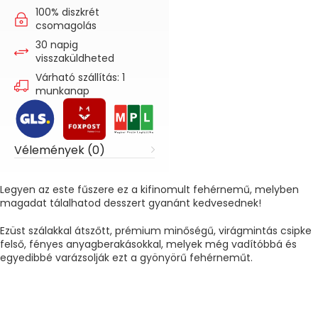
100% diszkrét
csomagolás
30 napig
visszaküldheted
Várható szállítás: 1
munkanap
Vélemények (0)
Legyen az este fűszere ez a kifinomult fehérnemű, melyben
magadat tálalhatod desszert gyanánt kedvesednek!
Ezüst szálakkal átszőtt, prémium minőségű, virágmintás csipke
felső, fényes anyagberakásokkal, melyek még vadítóbbá és
egyedibbé varázsolják ezt a gyönyörű fehérneműt.