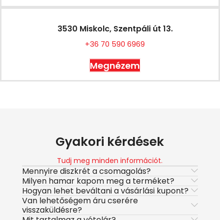
3530 Miskolc, Szentpáli út 13.
+36 70 590 6969
Megnézem
Gyakori kérdések
Tudj meg minden információt.
Mennyire diszkrét a csomagolás?
Milyen hamar kapom meg a terméket?
Hogyan lehet beváltani a vásárlási kupont?
Van lehetőségem áru cserére
visszaküldésre?
Mit tartalmaz a vételár?