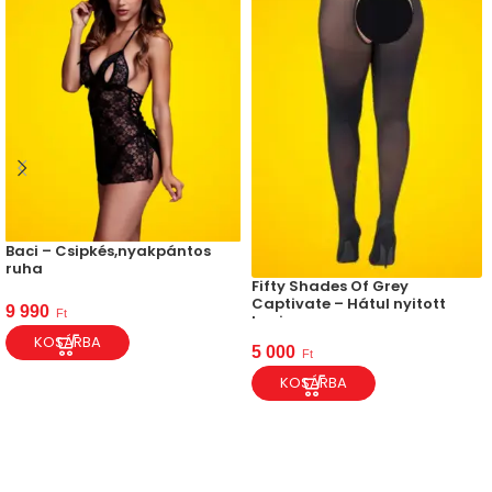
Baci – Csipkés,nyakpántos
ruha
Fifty Shades Of Grey
Captivate – Hátul nyitott
9 990
Ft
harisnya
KOSÁRBA
5 000
Ft
KOSÁRBA