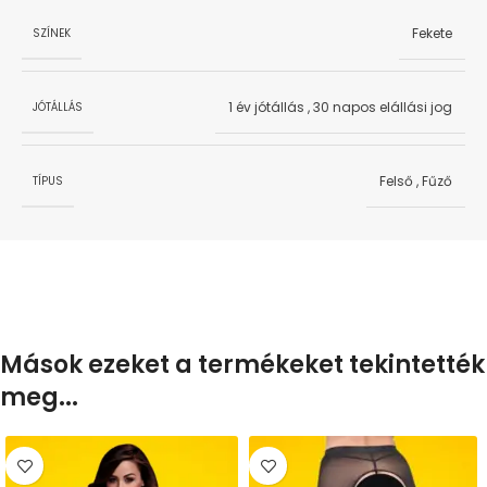
Fekete
SZÍNEK
1 év jótállás
,
30 napos elállási jog
JÓTÁLLÁS
Felső
,
Fűző
TÍPUS
Mások ezeket a termékeket tekintették
meg...