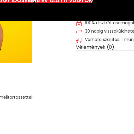
VAGY IDŐSEBB
18 ÉV ALATTI VAGYOK
Kívánságlistához
100% diszkrét csomago
30 napig visszaküldhet
Várható szállítás: 1 mu
Vélemények (0)
elltartószettel!