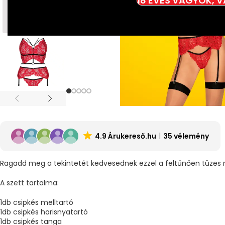
18 ÉVES VAGYOK, 
4.9 Árukereső.hu
35 vélemény
Ragadd meg a tekintetét kedvesednek ezzel a feltűnően tüzes m
A szett tartalma:
1db csipkés melltartó
1db csipkés harisnyatartó
1db csipkés tanga