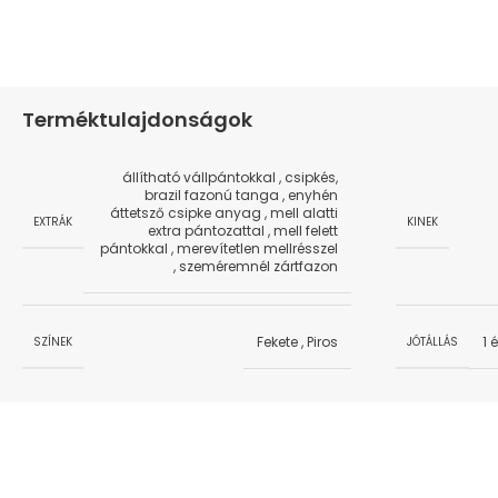
Terméktulajdonságok
állítható vállpántokkal
,
csipkés,
brazil fazonú tanga
,
enyhén
áttetsző csipke anyag
,
mell alatti
EXTRÁK
KINEK
extra pántozattal
,
mell felett
pántokkal
,
merevítetlen mellrésszel
,
szeméremnél zártfazon
Fekete
,
Piros
1 
SZÍNEK
JÓTÁLLÁS