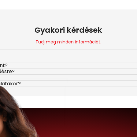
Gyakori kérdések
Tudj meg minden információt.
ont?
désre?
álatakor?