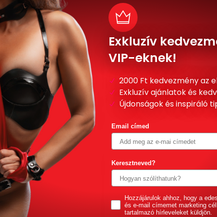
Exkluzív kedvezm
VIP-eknek!
2000 Ft kedvezmény az e
Exkluzív ajánlatok és ke
Újdonságok és inspiráló t
Email címed
Keresztneved?
GDPR
Hozzájárulok ahhoz, hogy a ede
és e-mail címemet marketing cél
tartalmazó hírleveleket küldjön.