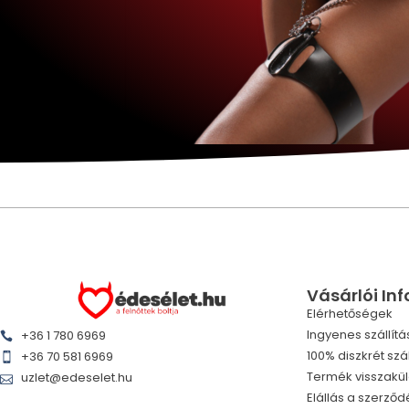
Vásárlói In
Elérhetőségek
Ingyenes szállítá
+36 1 780 6969
100% diszkrét szál
+36 70 581 6969
Termék visszakü
uzlet@edeselet.hu
Elállás a szerződ