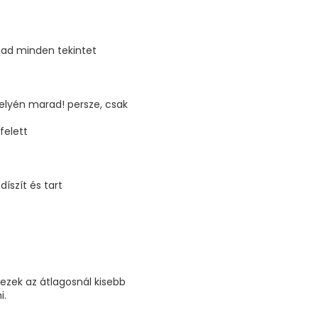
gad minden tekintet
helyén marad! persze, csak
felett
íszít és tart
ezek az átlagosnál kisebb
i.