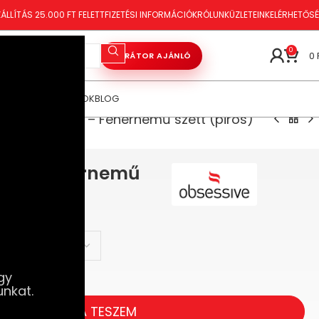
ÁLLÍTÁS 25.000 FT FELETT
FIZETÉSI INFORMÁCIÓK
RÓLUNK
ÜZLETEINK
ELÉRHETŐS
0
0
VIBRÁTOR AJÁNLÓ
ÓRAKOZÁS
TANÁCSOK
BLOG
essive Mettia – Fehérnemű szett (piros)
tia – Fehérnemű
gy
unkat.
KOSÁRBA TESZEM