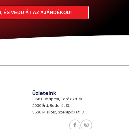
T, ÉS VEDD ÁT AZ AJÁNDÉKOD!
Üzleteink
1066 Budapest, Teréz krt. 58
2030 Érd, Budai út 13.
3530 Miskolc, Szentpáli út 13.