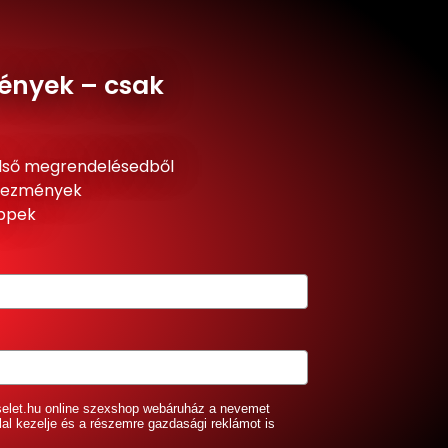
ények – csak
lső megrendelésedből
dvezmények
ippek
selet.hu online szexshop webáruház a nevemet
lal kezelje és a részemre gazdasági reklámot is