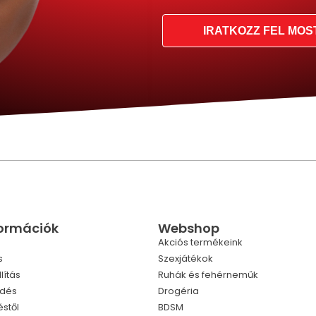
IRATKOZZ FEL MOS
formációk
Webshop
Akciós termékeink
s
Szexjátékok
lítás
Ruhák és fehérneműk
ldés
Drogéria
éstől
BDSM