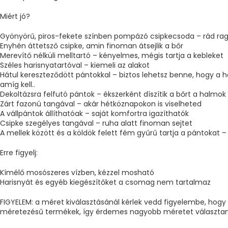
Miért jó?
Gyönyörű, piros-fekete színben pompázó csipkecsoda – rád ra
Enyhén áttetsző csipke, amin finoman átsejlik a bőr
Merevítő nélküli melltartó – kényelmes, mégis tartja a kebleket
Széles harisnyatartóval – kiemeli az alakot
Hátul kereszteződött pántokkal – biztos lehetsz benne, hogy a 
amíg kell..
Dekoltázsra felfutó pántok – ékszerként díszítik a bőrt a halmok 
Zárt fazonú tangával – akár hétköznapokon is viselheted
A vállpántok állíthatóak – saját komfortra igazíthatók
Csipke szegélyes tangával – ruha alatt finoman sejtet
A mellek között és a köldök felett fém gyűrű tartja a pántokat – d
Erre figyelj:
Kímélő mosószeres vízben, kézzel mosható
Harisnyát és egyéb kiegészítőket a csomag nem tartalmaz
FIGYELEM: a méret kiválasztásánál kérlek vedd figyelembe, hogy 
méretezésű termékek, így érdemes nagyobb méretet választan