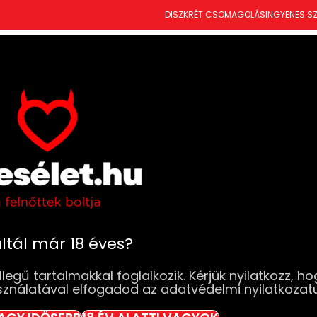
DISZKRÉT CSOMAGOLÁS
INGYENES SZ
T
ÚJDONSÁGOK
SZEXJÁTÉKOK
RUHÁK & FEHÉRNEMŰK
DROGÉRIA
BDSM
SZ
Fehérneműk
Fehérnemű és mellemelő szettek
Obs
Obsessive Met
szett (piros)
ltál már 18 éves?
MÉRET
legű tartalmakkal foglalkozik. Kérjük nyilatkozz, ho
sználatával elfogadod az adatvédelmi nyilatkozat