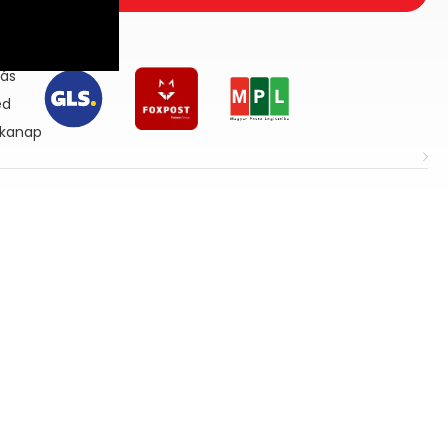
lás
ed
nkanap