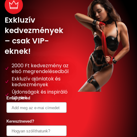
Exkluzív
kedvezmények
– csak VIP-
eknek!
2000 Ft kedvezmény az
első megrendelésedből
Exkluzív ajánlatok és
kedvezmények
Újdonságok és inspiráló
tippek
Email címed
Keresztneved?