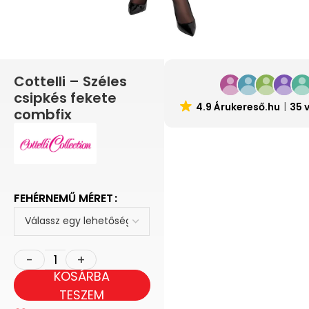
Cottelli – Széles
csipkés fekete
4.9 Árukereső.hu
35 
combfix
FEHÉRNEMŰ MÉRET
KOSÁRBA
TESZEM