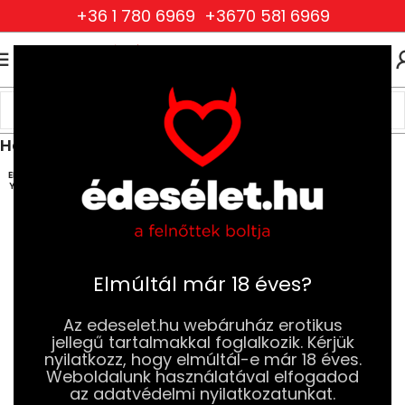
+36 1 780 6969
+3670 581 6969
0
0
FT
Kezdőlap
Ruhák és Fehérneműk
Női Ruhák és Fehérneműk
Harisnyák, harisnyatartók, combfixek
ELFOG
YOTT
Elmúltál már 18 éves?
Az edeselet.hu webáruház erotikus
jellegű tartalmakkal foglalkozik. Kérjük
nyilatkozz, hogy elmúltál-e már 18 éves.
Weboldalunk használatával elfogadod
az adatvédelmi nyilatkozatunkat.