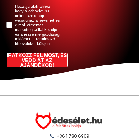
GDPR
Hozzájárulok ahhoz,
hogy a edeselet.hu
online szexshop
webáruház a nevemet és
e-mail címemet
marketing céllal kezelje
és a részemre gazdasági
reklámot is tartalmazó
hírleveleket küldjön.
IRATKOZZ FEL MOST, ÉS
VEDD ÁT AZ
AJÁNDÉKOD!
+36 1 780 6969