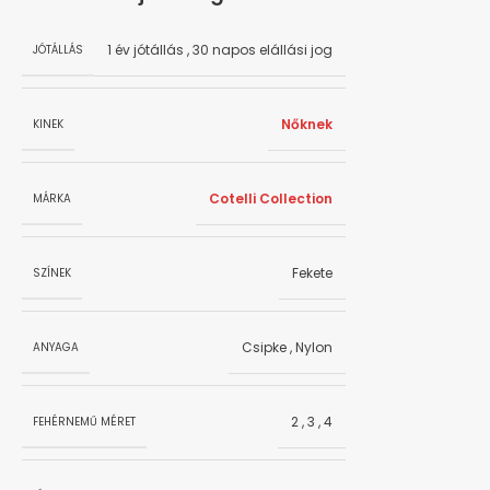
1 év jótállás
,
30 napos elállási jog
JÓTÁLLÁS
Nőknek
KINEK
Cotelli Collection
MÁRKA
Fekete
SZÍNEK
Csipke
,
Nylon
ANYAGA
2
,
3
,
4
FEHÉRNEMŰ MÉRET