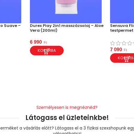
o Suave –
Durex Play 2in1 masszázsolaj – Aloe
Sensuva Fl
Vera (200ml)
testpermet
6 990
Ft
7 090
KOSÁRBA
Ft
KOSÁRB
Személyesen is megnéznéd?
Látogass el üzleteinkbe!
erméket a vásárlás előtt? Látogass el a 3 fizikai szexshopunk e
válogathatsz!