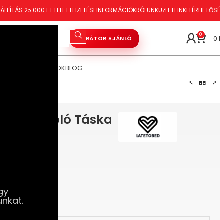
ÁLLÍTÁS 25.000 FT FELETT
FIZETÉSI INFORMÁCIÓK
RÓLUNK
ÜZLETEINK
ELÉRHETŐS
0
0
VIBRÁTOR AJÁNLÓ
ÓRAKOZÁS
TANÁCSOK
BLOG
mium Tároló Táska
gy
unkat.