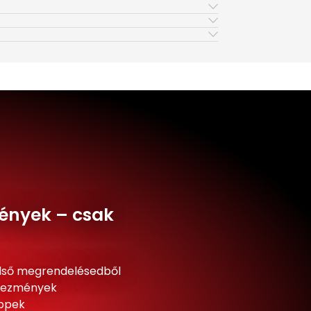
ények – csak
lső megrendelésedből
dvezmények
ippek