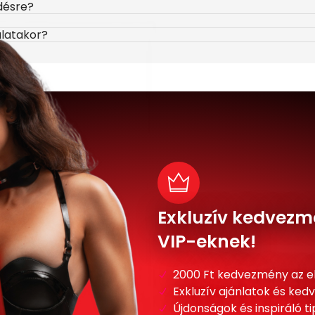
désre?
álatakor?
Exkluzív kedvezm
VIP-eknek!
2000 Ft kedvezmény az e
Exkluzív ajánlatok és ke
Újdonságok és inspiráló t