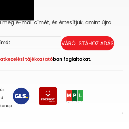
eg elfogyott.
meg e-mail címét, és értesítjük, amint újra
VÁRÓLISTÁHOZ ADÁS
atkezelési tájékoztató
ban foglaltakat.
lás
ed
nkanap