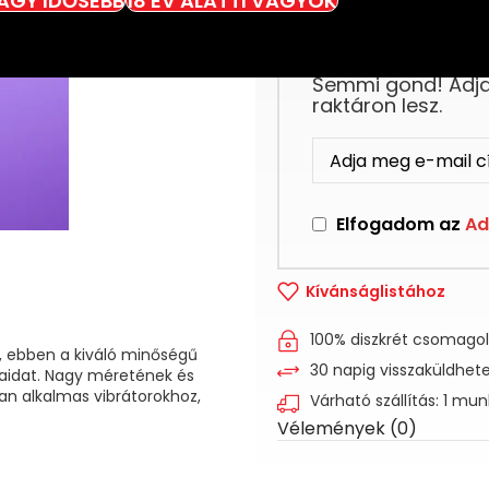
VAGY IDŐSEBB
18 ÉV ALATTI VAGYOK
Ez a termék jelenl
Semmi gond! Adja 
raktáron lesz.
Elfogadom az
Ad
Kívánságlistához
100% diszkrét csomago
d, ebben a kiváló minőségű
30 napig visszaküldhet
kaidat. Nagy méretének és
an alkalmas vibrátorokhoz,
Várható szállítás: 1 mu
Vélemények (0)