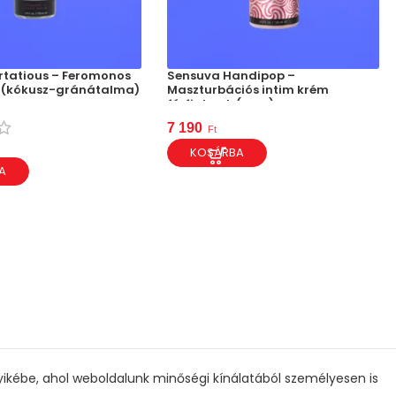
irtatious – Feromonos
Sensuva Handipop –
 (kókusz-gránátalma)
Maszturbációs intim krém
férfiaknak (eper)
7 190
Ft
KOSÁRBA
A
gyikébe, ahol weboldalunk minőségi kínálatából személyesen is