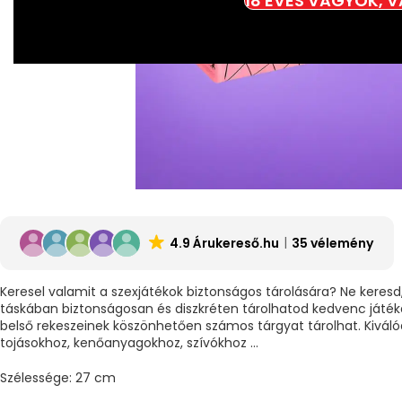
18 ÉVES VAGYOK, 
4.9 Árukereső.hu
35 vélemény
Keresel valamit a szexjátékok biztonságos tárolására? Ne keres
táskában biztonságosan és diszkréten tárolhatod kedvenc játé
belső rekeszeinek köszönhetően számos tárgyat tárolhat. Kiváló
tojásokhoz, kenőanyagokhoz, szívókhoz …
Szélessége: 27 cm