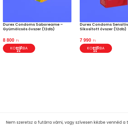
Durex Condoms Saboreame –
Durex Condoms Sensitiv
Gyümölcsös óvszer (12db)
Síkosított óvszer (12db)
8 800
7 990
Ft
Ft
KOSÁRBA
KOSÁRBA
Nem szeretsz a futárra várni, vagy szívesen kézbe vennéd a t