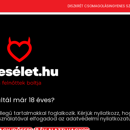
DISZKRÉT CSOMAGOLÁS
INGYENES SZ
T
ÚJDONSÁGOK
SZEXJÁTÉKOK
RUHÁK & FEHÉRNEMŰK
DROGÉRIA
BDSM
SZ
mium Tároló Táska (Pink)
Latetobed Pre
(Pink)
Elfogyott
ltál már 18 éves?
5 490
Ft
legű tartalmakkal foglalkozik. Kérjük nyilatkozz, ho
sználatával elfogadod az adatvédelmi nyilatkozat
Elfogyott