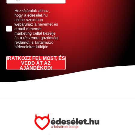
GDPR
Hozzájárulok ahhoz,
hogy a edeselet.hu
online szexshop
webáruház a nevemet és
e-mail címemet
marketing céllal kezelje
és a részemre gazdasági
reklámot is tartalmazó
hírleveleket küldjön.
IRATKOZZ FEL MOST, ÉS
VEDD ÁT AZ
AJÁNDÉKOD!