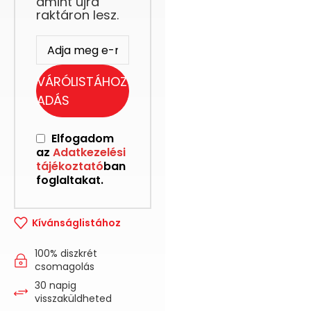
amint újra
raktáron lesz.
VÁRÓLISTÁHOZ
ADÁS
Elfogadom
az
Adatkezelési
tájékoztató
ban
foglaltakat.
Kívánságlistához
100% diszkrét
csomagolás
30 napig
visszaküldheted