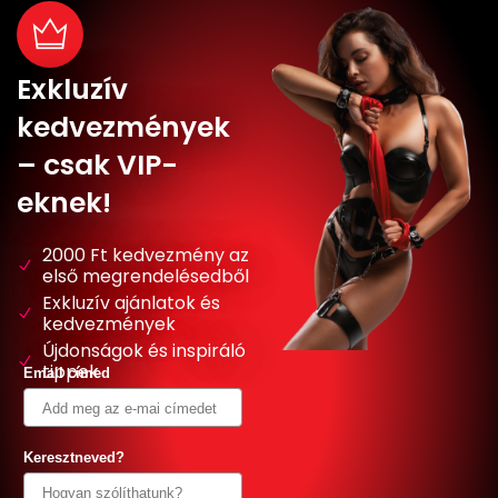
Exkluzív
kedvezmények
– csak VIP-
eknek!
2000 Ft kedvezmény az
első megrendelésedből
Exkluzív ajánlatok és
kedvezmények
Újdonságok és inspiráló
tippek
Email címed
Keresztneved?