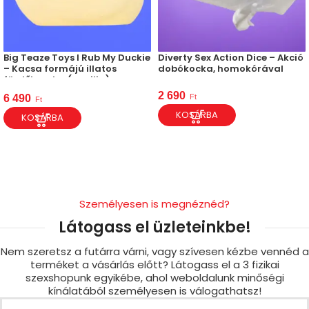
Big Teaze Toys I Rub My Duckie
Diverty Sex Action Dice – Akció
– Kacsa formájú illatos
dobókocka, homokórával
fürdőbomba (vanilia)
2 690
Ft
6 490
Ft
KOSÁRBA
KOSÁRBA
Személyesen is megnéznéd?
Látogass el üzleteinkbe!
Nem szeretsz a futárra várni, vagy szívesen kézbe vennéd a
terméket a vásárlás előtt? Látogass el a 3 fizikai
szexshopunk egyikébe, ahol weboldalunk minőségi
kínálatából személyesen is válogathatsz!