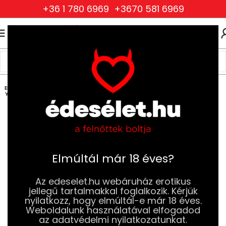
+36 1 780 6969
+3670 581 6969
0
0
FT
Kezdőlap
Drogéria és Jobb Szexuális Élmény
Síkosítók
Szilikonalapú Síkosítók
ELFOG
YOTT
Elmúltál már 18 éves?
Az edeselet.hu webáruház erotikus
jellegű tartalmakkal foglalkozik. Kérjük
nyilatkozz, hogy elmúltál-e már 18 éves.
Weboldalunk használatával elfogadod
az adatvédelmi nyilatkozatunkat.