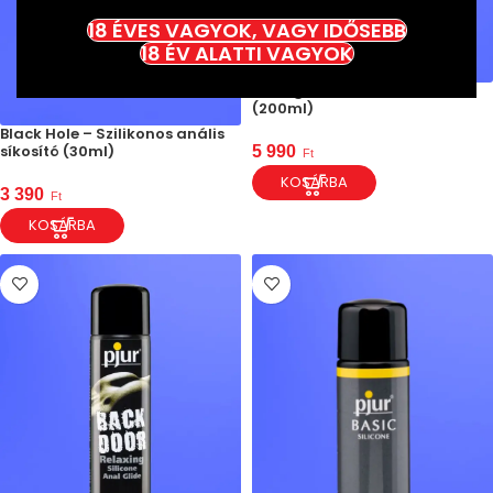
18 ÉVES VAGYOK, VAGY IDŐSEBB
18 ÉV ALATTI VAGYOK
Fisting (öklöző) síkosító
(200ml)
Black Hole – Szilikonos anális
síkosító (30ml)
5 990
Ft
KOSÁRBA
3 390
Ft
KOSÁRBA