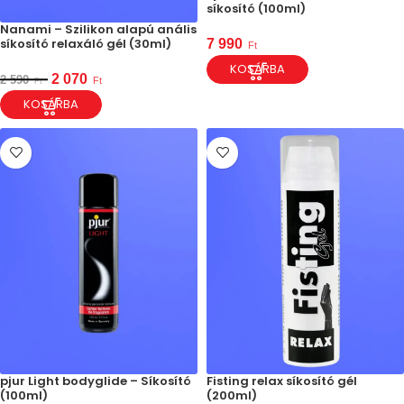
síkosító (100ml)
Nanami – Szilikon alapú anális
síkosító relaxáló gél (30ml)
7 990
Ft
KOSÁRBA
2 070
2 590
Ft
Ft
KOSÁRBA
pjur Light bodyglide – Síkosító
Fisting relax síkosító gél
(100ml)
(200ml)