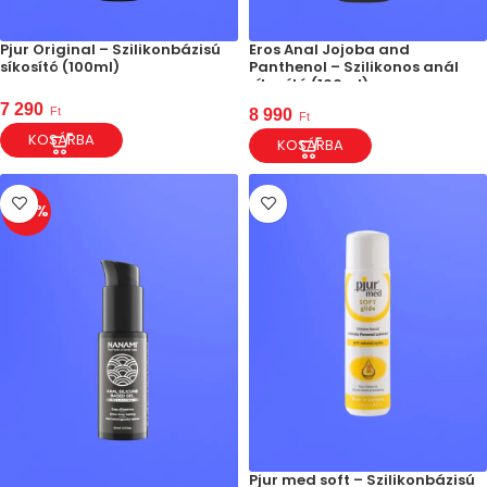
Pjur Original – Szilikonbázisú
Eros Anal Jojoba and
síkosító (100ml)
Panthenol – Szilikonos anál
síkosító (100ml)
7 290
Ft
8 990
Ft
KOSÁRBA
KOSÁRBA
-20%
Pjur med soft – Szilikonbázisú