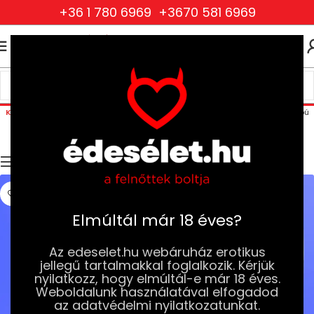
+36 1 780 6969
+3670 581 6969
0
0
FT
Szilikonalapú Síkosítók
Kezdőlap
Drogéria és Jobb Szexuális Élmény
Síkosítók
Szilikonalapú
Síkosítók
Szűrők
Elmúltál már 18 éves?
Az edeselet.hu webáruház erotikus
jellegű tartalmakkal foglalkozik. Kérjük
nyilatkozz, hogy elmúltál-e már 18 éves.
Weboldalunk használatával elfogadod
az adatvédelmi nyilatkozatunkat.