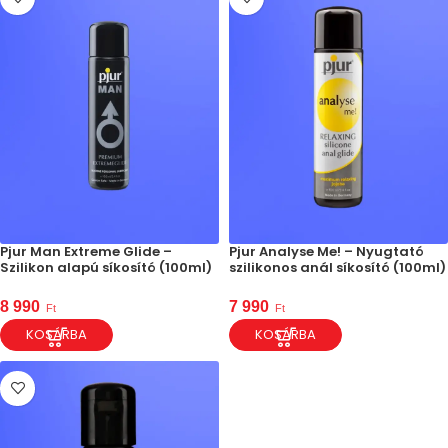
Pjur Man Extreme Glide –
Pjur Analyse Me! – Nyugtató
Szilikon alapú síkosító (100ml)
szilikonos anál síkosító (100ml)
8 990
7 990
Ft
Ft
KOSÁRBA
KOSÁRBA