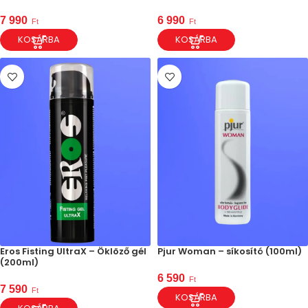
7 990
6 990
Ft
Ft
KOSÁRBA
KOSÁRBA
Eros Fisting UltraX – Öklöző gél
Pjur Woman – síkosító (100ml)
(200ml)
6 590
Ft
7 590
Ft
KOSÁRBA