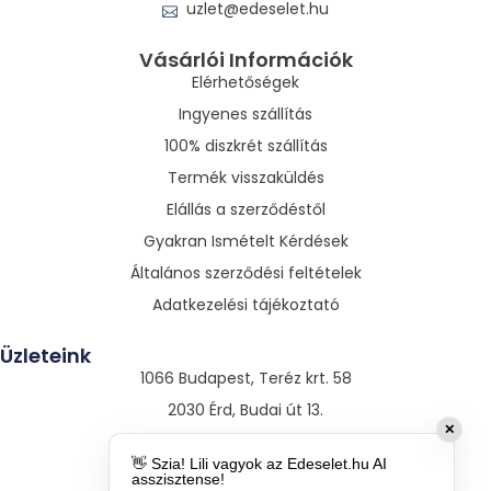
uzlet@edeselet.hu
Vásárlói Információk
Elérhetőségek
Ingyenes szállítás
100% diszkrét szállítás
Termék visszaküldés
Elállás a szerződéstől
Gyakran Ismételt Kérdések
Általános szerződési feltételek
Adatkezelési tájékoztató
Üzleteink
1066 Budapest, Teréz krt. 58
2030 Érd, Budai út 13.
✕
3530 Miskolc, Szentpáli út 13.
👋 Szia! Lili vagyok az Edeselet.hu AI
asszisztense!