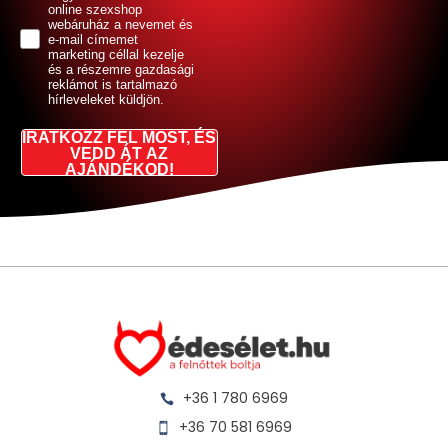
online szexshop
webáruház a nevemet és
e-mail címemet
marketing céllal kezelje
és a részemre gazdasági
reklámot is tartalmazó
hírleveleket küldjön.
IRATKOZZ FEL MOST, ÉS
VEDD ÁT AZ
AJÁNDÉKOD!
+36 1 780 6969
+36 70 581 6969