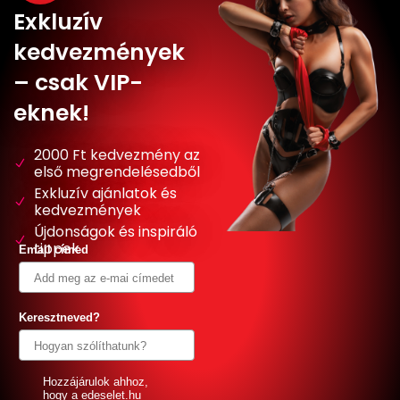
Exkluzív
kedvezmények
– csak VIP-
eknek!
2000 Ft kedvezmény az
első megrendelésedből
Exkluzív ajánlatok és
kedvezmények
Újdonságok és inspiráló
tippek
Email címed
Keresztneved?
GDPR
Hozzájárulok ahhoz,
hogy a edeselet.hu