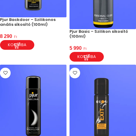
Pjur Backdoor – Szilikonos
anális síkosító (100ml)
Pjur Basic – Szilikon síkosító
(100ml)
8 290
Ft
KOSÁRBA
5 990
Ft
KOSÁRBA