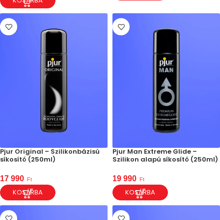
KOSÁRBA
Pjur Original – Szilikonbázisú
Pjur Man Extreme Glide –
síkosító (250ml)
Szilikon alapú síkosító (250ml)
17 990
19 990
Ft
Ft
KOSÁRBA
KOSÁRBA