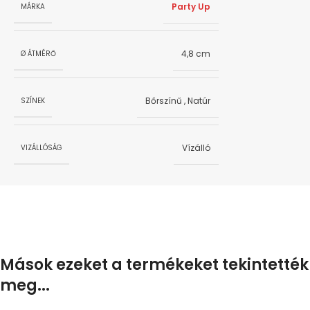
Party Up
MÁRKA
4,8 cm
Ø ÁTMÉRŐ
Bőrszínű
,
Natúr
SZÍNEK
Vízálló
VIZÁLLÓSÁG
Mások ezeket a termékeket tekintették
meg...