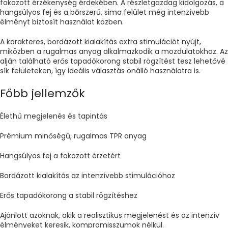
fokozott érzékenység érdekében. A részletgazdag kidolgozás, a
hangsúlyos fej és a bőrszerű, sima felület még intenzívebb
élményt biztosít használat közben.
A karakteres, bordázott kialakítás extra stimulációt nyújt,
miközben a rugalmas anyag alkalmazkodik a mozdulatokhoz. Az
alján található erős tapadókorong stabil rögzítést tesz lehetővé
sík felületeken, így ideális választás önálló használatra is.
Főbb jellemzők
Élethű megjelenés és tapintás
Prémium minőségű, rugalmas TPR anyag
Hangsúlyos fej a fokozott érzetért
Bordázott kialakítás az intenzívebb stimulációhoz
Erős tapadókorong a stabil rögzítéshez
Ajánlott azoknak, akik a realisztikus megjelenést és az intenzív
élményeket keresik, kompromisszumok nélkül.