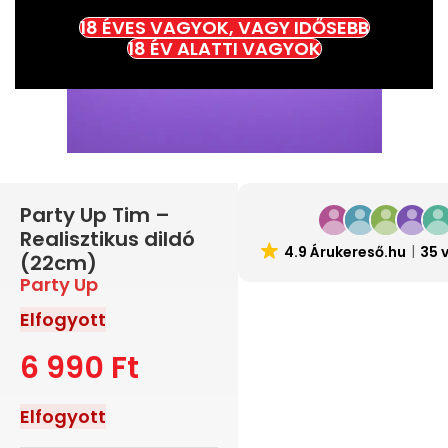
18 ÉVES VAGYOK, VAGY IDŐSEBB
18 ÉV ALATTI VAGYOK
Party Up Tim –
Realisztikus dildó
4.9 Árukereső.hu
35 
(22cm)
Party Up
Elfogyott
6 990
Ft
Elfogyott