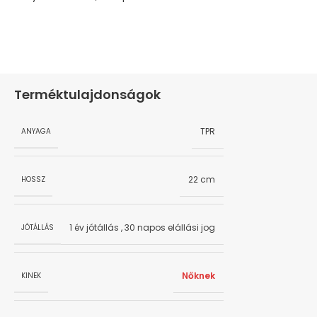
Terméktulajdonságok
TPR
ANYAGA
22 cm
HOSSZ
1 év jótállás
,
30 napos elállási jog
JÓTÁLLÁS
Nőknek
KINEK