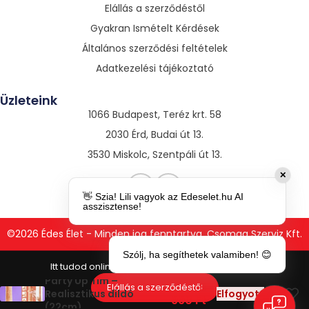
Elállás a szerződéstől
Gyakran Ismételt Kérdések
Általános szerződési feltételek
Adatkezelési tájékoztató
Üzleteink
1066 Budapest, Teréz krt. 58
2030 Érd, Budai út 13.
3530 Miskolc, Szentpáli út 13.
✕
👋 Szia! Lili vagyok az Edeselet.hu AI
asszisztense!
©2026 Édes Élet - Minden jog fenntartva. Csomag Szerviz Kft.
Szólj, ha segíthetek valamiben! 😊
Party Up Tim –
6
Elállás a szerződéstől
Realisztikus dildó
Elfogyott
990
Ft
(22cm)