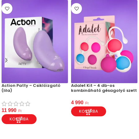
Action Patty – Csiklóizgató
Adalet Kit – 4 db-os
(lila)
kombináható gésagolyó szett
4 990
Ft
11 990
KOSÁRBA
Ft
KOSÁRBA