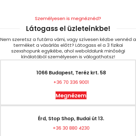
Személyesen is megnéznéd?
Látogass el üzleteinkbe!
Nem szeretsz a futárra várni, vagy szívesen kézbe vennéd a
terméket a vásárlás előtt? Látogass el a 3 fizikai
szexshopunk egyikébe, ahol weboldalunk minőségi
kínálatából személyesen is válogathatsz!
1066 Budapest, Teréz krt. 58
+36 70 336 9001
Megnézem
Érd, Stop Shop, Budai út 13.
+36 30 880 4230