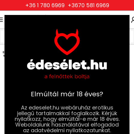
+36 1 780 6969
+3670 581 6969
0
0
FT
Kezdőlap
Szexjátékok
Dildók
Realisztikus Dildók
ELFOG
YOTT
Elmúltál már 18 éves?
Az edeselet.hu webáruház erotikus
jellegű tartalmakkal foglalkozik. Kérjük
nyilatkozz, hogy elmúltál-e már 18 éves.
Weboldalunk használatával elfogadod
az adatvédelmi nyilatkozatunkat.