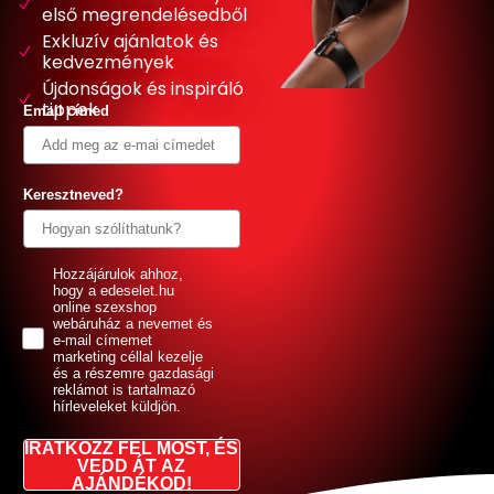
első megrendelésedből
Exkluzív ajánlatok és
kedvezmények
Újdonságok és inspiráló
tippek
Email címed
Keresztneved?
GDPR
Hozzájárulok ahhoz,
hogy a edeselet.hu
online szexshop
webáruház a nevemet és
e-mail címemet
marketing céllal kezelje
és a részemre gazdasági
reklámot is tartalmazó
hírleveleket küldjön.
IRATKOZZ FEL MOST, ÉS
VEDD ÁT AZ
AJÁNDÉKOD!