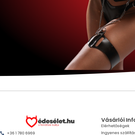
Vásárlói In
Elérhetőségek
Ingyenes szállítá
+36 1 780 6969