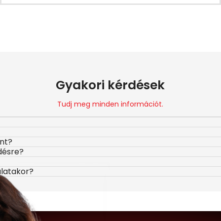
Gyakori kérdések
Tudj meg minden információt.
ont?
désre?
álatakor?