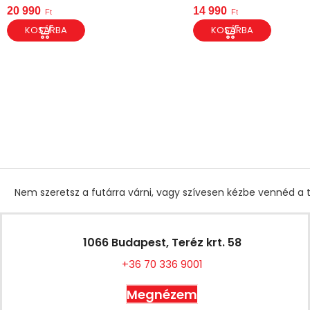
20 990
14 990
Ft
Ft
KOSÁRBA
KOSÁRBA
Nem szeretsz a futárra várni, vagy szívesen kézbe vennéd a t
1066 Budapest, Teréz krt. 58
+36 70 336 9001
Megnézem