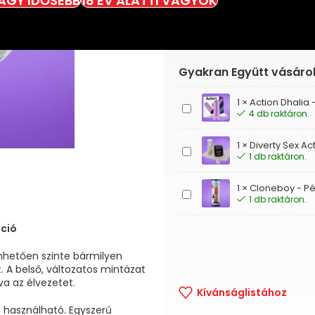
VAGY IDŐSEBB
18 ÉV ALATTI VAGYOK
Gyakran Együtt vásáro
1
×
Action Dhalia 
Action
4 db raktáron.
Dhalia
-
1
×
Diverty Sex A
Akkus,
Diverty
1 db raktáron.
távirányítós
Sex
csiklóizgató
Action
1
×
Cloneboy - Pé
Dice
Cloneboy
1 db raktáron.
-
-
Akció
Pénisz
áció
dobókocka,
másoló
homokórával
készlet
nhetően szinte bármilyen
(pink)
. A belső, változatos mintázat
va az élvezetet.
Kívánságlistához
s használható. Egyszerű