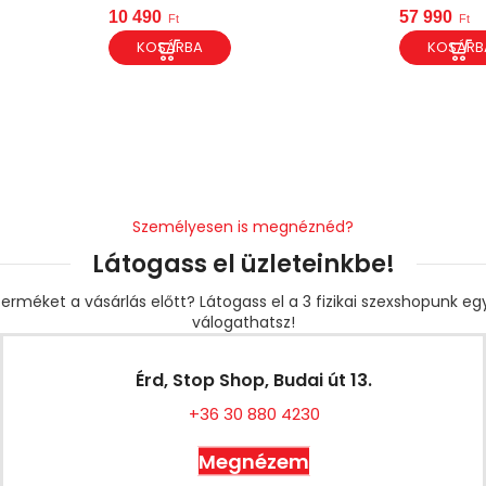
10 490
57 990
Ft
Ft
KOSÁRBA
KOSÁRB
Személyesen is megnéznéd?
Látogass el üzleteinkbe!
erméket a vásárlás előtt? Látogass el a 3 fizikai szexshopunk e
válogathatsz!
Érd, Stop Shop, Budai út 13.
+36 30 880 4230
Megnézem