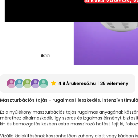
18 ÉVES VAGYOK, 
4.9 Árukereső.hu
35 vélemény
Maszturbációs tojás – rugalmas illeszkedés, intenzív stimul
Ez a nyúlékony maszturbációs tojás rugalmas anyagának köszö
mérethez alkalmazkodik, így szoros és izgalmas élményt biztosít
ki- és bemozgatás közben extra masszírozó hatást fejt ki, fokoz
Vízálló kialakításának köszönhetően zuhany alatt vagy kádban i