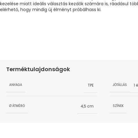
kezelése miatt ideális választás kezdők számára is, ráadásul töb
elérhető, hogy mindig új élményt próbálhass ki.
Terméktulajdonságok
TPE
1 
ANYAGA
JÓTÁLLÁS
4,5 cm
Ø ÁTMÉRŐ
SZÍNEK