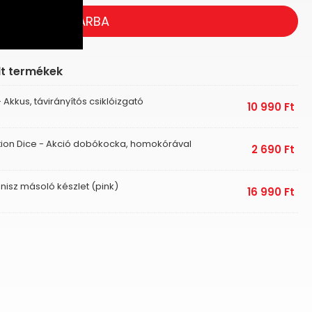
KOSÁRBA
lt termékek
- Akkus, távirányítós csiklóizgató
10 990
Ft
ction Dice - Akció dobókocka, homokórával
2 690
Ft
nisz másoló készlet (pink)
16 990
Ft