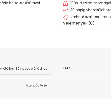
bféle belső struktúrával
100% diszkrét csomago
30 napig visszaküldhet
Várható szállítás: 1 mu
Vélemények (0)
év jótállás
,
30 napos elállási jog
KINEK
Áttetsző
,
Fehér