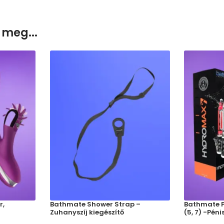
 meg...
r,
Bathmate Shower Strap –
Bathmate 
Zuhanyszíj kiegészítő
(5, 7) -Pé