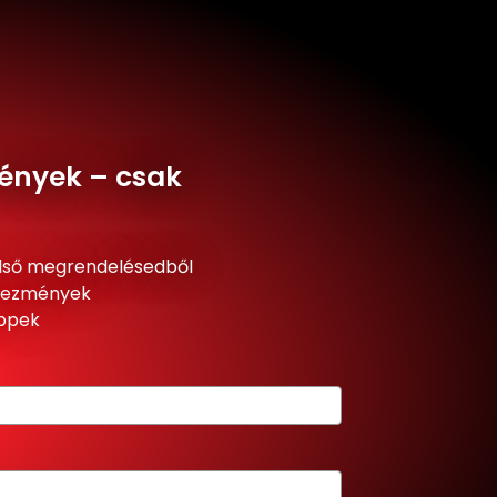
ények – csak
lső megrendelésedből
dvezmények
ippek