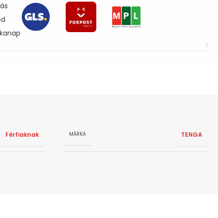
lás
ed
nkanap
Férfiaknak
TENGA
MÁRKA