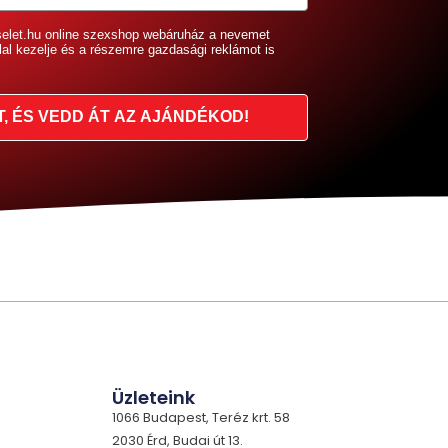
selet.hu online szexshop webáruház a nevemet
lal kezelje és a részemre gazdasági reklámot is
T, ÉS VEDD ÁT AZ AJÁNDÉKOD!
Üzleteink
1066 Budapest, Teréz krt. 58
2030 Érd, Budai út 13.