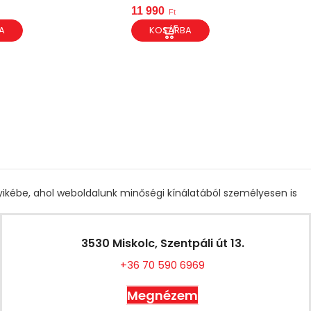
11 990
Ft
A
KOSÁRBA
gyikébe, ahol weboldalunk minőségi kínálatából személyesen is
3530 Miskolc, Szentpáli út 13.
+36 70 590 6969
Megnézem