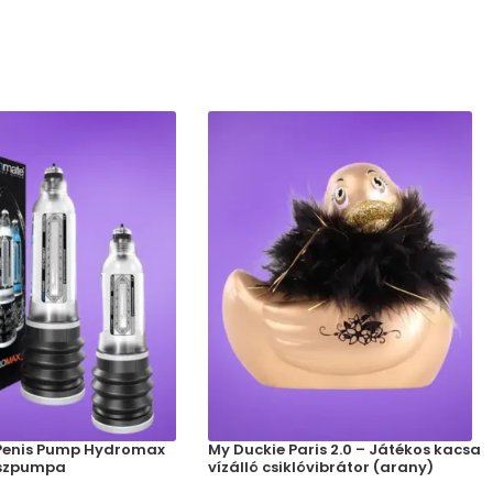
Penis Pump Hydromax
My Duckie Paris 2.0 – Játékos kacsa
niszpumpa
vízálló csiklóvibrátor (arany)