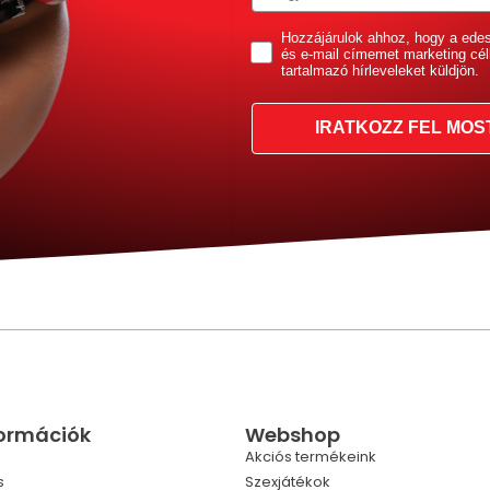
GDPR
Hozzájárulok ahhoz, hogy a ede
és e-mail címemet marketing cél
tartalmazó hírleveleket küldjön.
IRATKOZZ FEL MOS
formációk
Webshop
Akciós termékeink
s
Szexjátékok