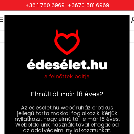
+36 1 780 6969
+3670 581 6969
0
0
FT
Kezdőlap
Szexjátékok
Péniszgyűrűk
Állítható Méretű Péniszgyűrűk
Elmúltál már 18 éves?
Az edeselet.hu webáruház erotikus
jellegű tartalmakkal foglalkozik. Kérjük
nyilatkozz, hogy elmúltál-e már 18 éves.
Weboldalunk használatával elfogadod
az adatvédelmi nyilatkozatunkat.