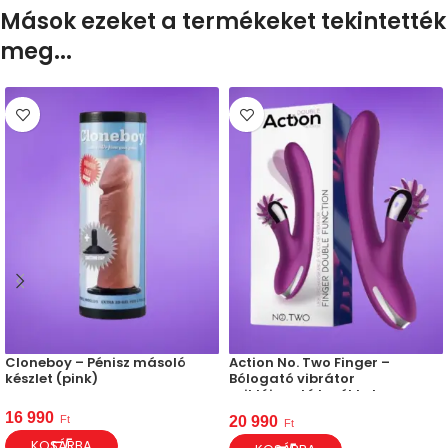
Mások ezeket a termékeket tekintették
meg...
Cloneboy – Pénisz másoló
Action No. Two Finger –
készlet (pink)
Bólogató vibrátor
csiklóizgató kerékkel
16 990
Ft
20 990
Ft
KOSÁRBA