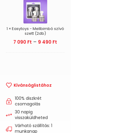
Mellbimbó
szívó
szett
(2db)
1
×
Easytoys - Mellbimbó szívó
szett (2db)
–
7 090
Ft
9 490
Ft
Kívánságlistához
100% diszkrét
csomagolás
30 napig
visszaküldheted
Várható szállítás: 1
munkanap