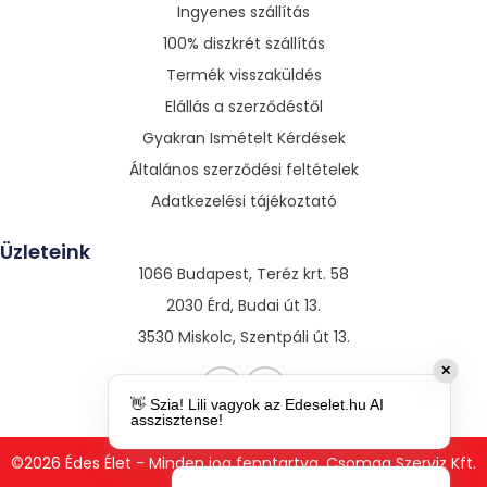
Ingyenes szállítás
100% diszkrét szállítás
Termék visszaküldés
Elállás a szerződéstől
Gyakran Ismételt Kérdések
Általános szerződési feltételek
Adatkezelési tájékoztató
Üzleteink
1066 Budapest, Teréz krt. 58
2030 Érd, Budai út 13.
3530 Miskolc, Szentpáli út 13.
✕
👋 Szia! Lili vagyok az Edeselet.hu AI
asszisztense!
©2026 Édes Élet - Minden jog fenntartva. Csomag Szerviz Kft.