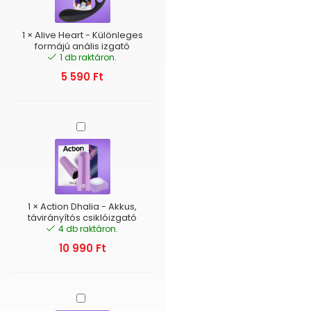
formájú
anális
izgató
1
×
Alive Heart - Különleges
formájú anális izgató
1 db raktáron.
5 590
Ft
Action
Dhalia
-
Akkus,
távirányítós
csiklóizgató
1
×
Action Dhalia - Akkus,
távirányítós csiklóizgató
4 db raktáron.
10 990
Ft
Easytoys
-