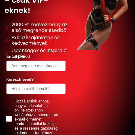
– csak VIP-
eknek!
2000 Ft kedvezmény az
első megrendelésedből
Exkluzív ajánlatok és
kedvezmények
Újdonságok és inspiráló
tippek
Email címed
Keresztneved?
GDPR
Hozzájárulok ahhoz,
hogy a edeselet.hu
online szexshop
webáruház a nevemet és
e-mail címemet
marketing céllal kezelje
és a részemre gazdasági
reklámot is tartalmazó