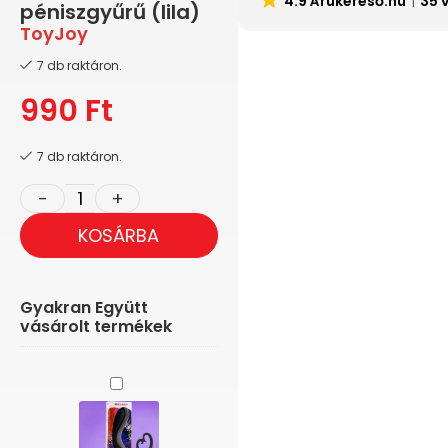
4.9 Árukereső.hu
35 
péniszgyűrű (lila)
ToyJoy
7 db raktáron.
990
Ft
7 db raktáron.
KOSÁRBA
Gyakran Együtt
vásárolt termékek
Alive
Heart
-
Különleges