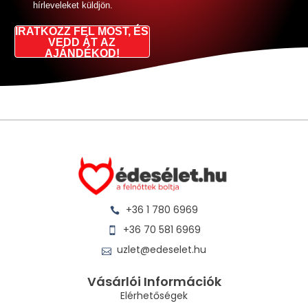
hírleveleket küldjön.
IRATKOZZ FEL MOST, ÉS
VEDD ÁT AZ
AJÁNDÉKOD!
+36 1 780 6969
+36 70 581 6969
uzlet@edeselet.hu
Vásárlói Információk
Elérhetőségek