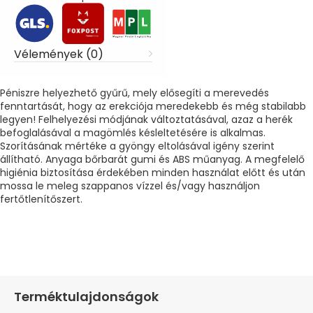
Vélemények (0)
Péniszre helyezhető gyűrű, mely elősegíti a merevedés
fenntartását, hogy az erekciója meredekebb és még stabilabb
legyen! Felhelyezési módjának változtatásával, azaz a herék
befoglalásával a magömlés késleltetésére is alkalmas.
Szorításának mértéke a gyöngy eltolásával igény szerint
állítható. Anyaga bőrbarát gumi és ABS műanyag. A megfelelő
higiénia biztosítása érdekében minden használat előtt és után
mossa le meleg szappanos vízzel és/vagy használjon
fertőtlenítőszert.
Terméktulajdonságok