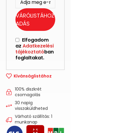
VÁRÓLISTÁHOZ
ADÁS
Elfogadom
az
Adatkezelési
tájékoztató
ban
foglaltakat.
Kívánságlistához
100% diszkrét
csomagolás
30 napig
visszaküldheted
Várható szállítás: 1
munkanap