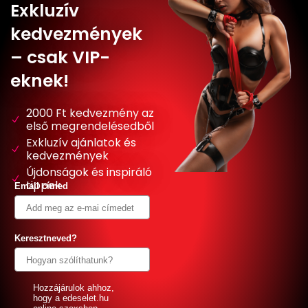
Exkluzív
kedvezmények
– csak VIP-
eknek!
2000 Ft kedvezmény az
első megrendelésedből
Exkluzív ajánlatok és
kedvezmények
Újdonságok és inspiráló
tippek
Email címed
Keresztneved?
GDPR
Hozzájárulok ahhoz,
hogy a edeselet.hu