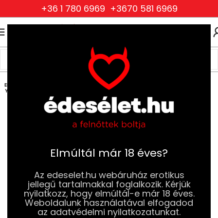
+36 1 780 6969
+3670 581 6969
0
0
FT
Kezdőlap
Szexjátékok
Vibrátorok
Csiklóizgató Vibrátorok
ELFOG
YOTT
Elmúltál már 18 éves?
Az edeselet.hu webáruház erotikus
jellegű tartalmakkal foglalkozik. Kérjük
nyilatkozz, hogy elmúltál-e már 18 éves.
Weboldalunk használatával elfogadod
az adatvédelmi nyilatkozatunkat.