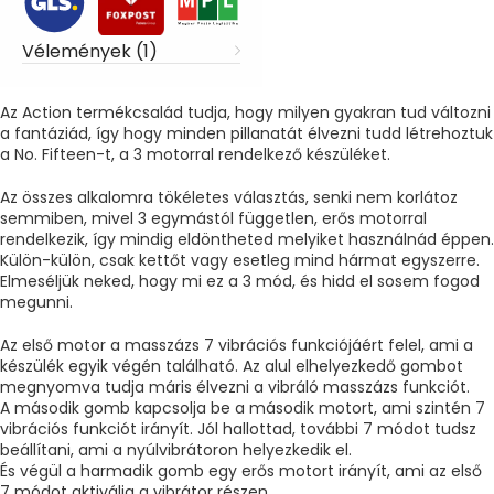
Vélemények (1)
Az Action termékcsalád tudja, hogy milyen gyakran tud változni
a fantáziád, így hogy minden pillanatát élvezni tudd létrehoztuk
a No. Fifteen-t, a 3 motorral rendelkező készüléket.
Az összes alkalomra tökéletes választás, senki nem korlátoz
semmiben, mivel 3 egymástól független, erős motorral
rendelkezik, így mindig eldöntheted melyiket használnád éppen.
Külön-külön, csak kettőt vagy esetleg mind hármat egyszerre.
Elmeséljük neked, hogy mi ez a 3 mód, és hidd el sosem fogod
megunni.
Az első motor a masszázs 7 vibrációs funkciójáért felel, ami a
készülék egyik végén található. Az alul elhelyezkedő gombot
megnyomva tudja máris élvezni a vibráló masszázs funkciót.
A második gomb kapcsolja be a második motort, ami szintén 7
vibrációs funkciót irányít. Jól hallottad, további 7 módot tudsz
beállítani, ami a nyúlvibrátoron helyezkedik el.
És végül a harmadik gomb egy erős motort irányít, ami az első
7 módot aktiválja a vibrátor részen.