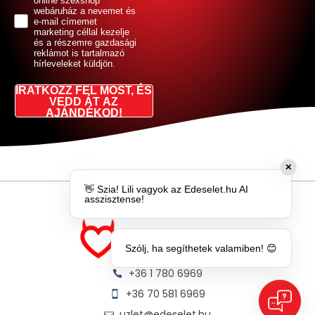
online szexshop
webáruház a nevemet és
e-mail címemet
marketing céllal kezelje
és a részemre gazdasági
reklámot is tartalmazó
hírleveleket küldjön.
IRATKOZZ FEL MOST, ÉS
VEDD ÁT AZ
AJÁNDÉKOD!
✕
👋 Szia! Lili vagyok az Edeselet.hu AI
asszisztense!
Szólj, ha segíthetek valamiben! 😊
+36 1 780 6969
+36 70 581 6969
uzlet@edeselet.hu