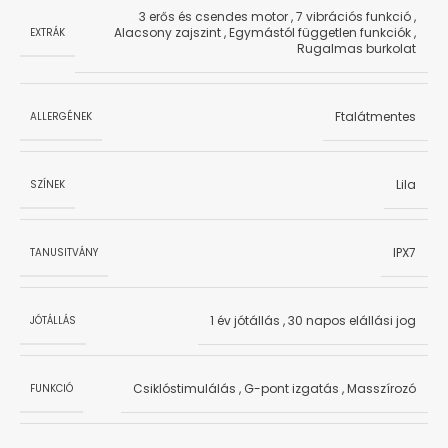
3 erős és csendes motor
,
7 vibrációs funkció
,
Alacsony zajszint
,
Egymástól független funkciók
,
EXTRÁK
Rugalmas burkolat
Ftalátmentes
ALLERGÉNEK
Lila
SZÍNEK
IPX7
TANUSITVÁNY
1 év jótállás
,
30 napos elállási jog
JÓTÁLLÁS
Csiklóstimulálás
,
G-pont izgatás
,
Masszírozó
FUNKCIÓ