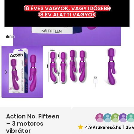
18 ÉVES VAGYOK, VAGY IDŐSEBB
18 ÉV ALATTI VAGYOK
Action No. Fifteen
– 3 motoros
4.9 Árukereső.hu
35 
vibrátor