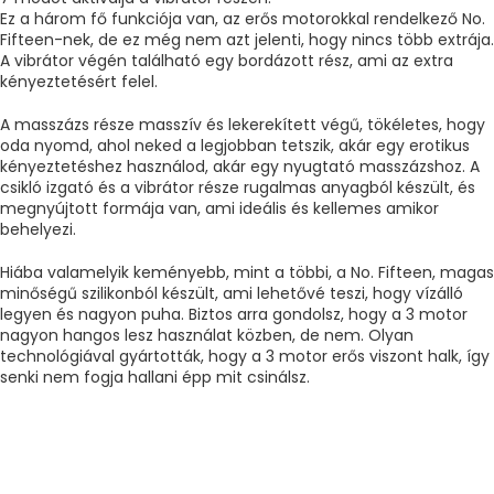
Ez a három fő funkciója van, az erős motorokkal rendelkező No.
Fifteen-nek, de ez még nem azt jelenti, hogy nincs több extrája.
A vibrátor végén található egy bordázott rész, ami az extra
kényeztetésért felel.
A masszázs része masszív és lekerekített végű, tökéletes, hogy
oda nyomd, ahol neked a legjobban tetszik, akár egy erotikus
kényeztetéshez használod, akár egy nyugtató masszázshoz. A
csikló izgató és a vibrátor része rugalmas anyagból készült, és
megnyújtott formája van, ami ideális és kellemes amikor
behelyezi.
Hiába valamelyik keményebb, mint a többi, a No. Fifteen, magas
minőségű szilikonból készült, ami lehetővé teszi, hogy vízálló
legyen és nagyon puha. Biztos arra gondolsz, hogy a 3 motor
nagyon hangos lesz használat közben, de nem. Olyan
technológiával gyártották, hogy a 3 motor erős viszont halk, így
senki nem fogja hallani épp mit csinálsz.