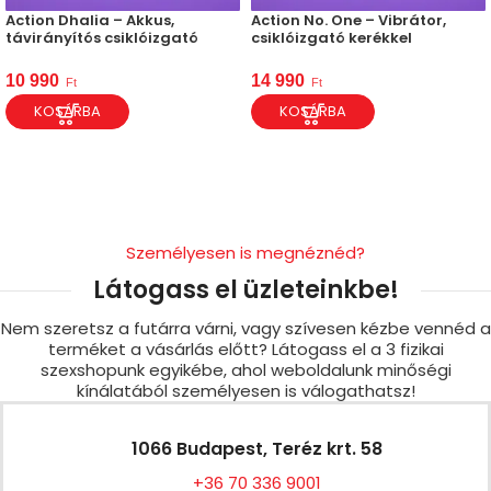
Action Dhalia – Akkus,
Action No. One – Vibrátor,
távirányítós csiklóizgató
csiklóizgató kerékkel
10 990
14 990
Ft
Ft
KOSÁRBA
KOSÁRBA
Személyesen is megnéznéd?
Látogass el üzleteinkbe!
Nem szeretsz a futárra várni, vagy szívesen kézbe vennéd a
terméket a vásárlás előtt? Látogass el a 3 fizikai
szexshopunk egyikébe, ahol weboldalunk minőségi
kínálatából személyesen is válogathatsz!
1066 Budapest, Teréz krt. 58
+36 70 336 9001