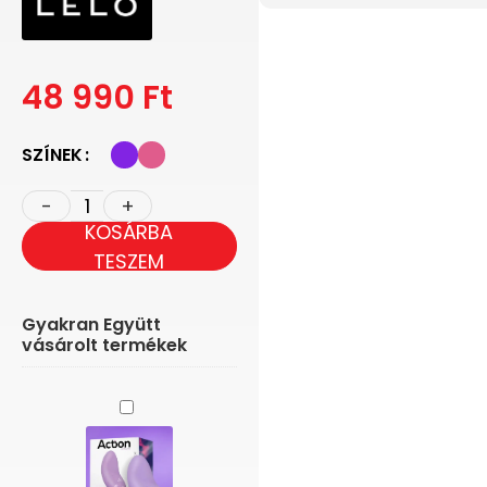
48 990
Ft
SZÍNEK
KOSÁRBA
TESZEM
Gyakran Együtt
vásárolt termékek
Action
Patty
-
Csiklóizgató