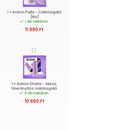
(lila)
1
×
Action Patty - Csiklóizgató
(lila)
1 db raktáron.
11 990
Ft
Action
Dhalia
-
Akkus,
távirányítós
csiklóizgató
1
×
Action Dhalia - Akkus,
távirányítós csiklóizgató
4 db raktáron.
10 990
Ft