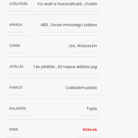
Víz alatt is használható
,
Vízálló
VIZÁLLÓSÁG
ABS
,
Orvosi minőségű szilikon
ANYAGA
Lila
,
Rózsaszín
SZÍNEK
1 év jótállás
,
30 napos elállási jog
JÓTÁLLÁS
Csiklóstimulálás
FUNKCIÓ
Tojás
KIALAKÍTÁS
Nőknek
KINEK