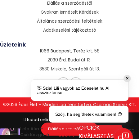
Elállás a szerződéstől
Gyakran Ismételt Kérdések
Általános szerződési feltételek
Adatkezelési tájékoztató
Üzleteink
1066 Budapest, Teréz krt. 58
2030 Érd, Budai út 13.
3530 Miskolc, Szentpáli út 13.
✕
👋 Szia! Lili vagyok az Edeselet.hu AI
asszisztense!
©2026 Édes Élet - Minden jog fenntartva. Csomag Szerviz Kft.
Szólj, ha segíthetek valamiben! 😊
OPCIÓK
48
Lelo Alia –
Elállás a szerződéstől
990
Ft
Csiklóizgató
KIVÁLASZTÁSA