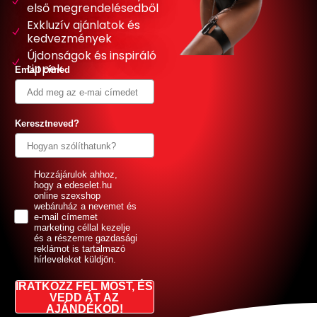
első megrendelésedből
Exkluzív ajánlatok és
kedvezmények
Újdonságok és inspiráló
tippek
Email címed
Keresztneved?
GDPR
Hozzájárulok ahhoz,
hogy a edeselet.hu
online szexshop
webáruház a nevemet és
e-mail címemet
marketing céllal kezelje
és a részemre gazdasági
reklámot is tartalmazó
hírleveleket küldjön.
IRATKOZZ FEL MOST, ÉS
VEDD ÁT AZ
AJÁNDÉKOD!