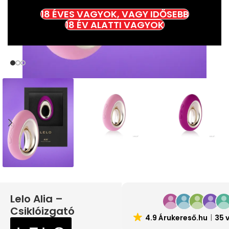
18 ÉVES VAGYOK, VAGY IDŐSEBB
18 ÉV ALATTI VAGYOK
Lelo Alia –
Csiklóizgató
4.9 Árukereső.hu
35 