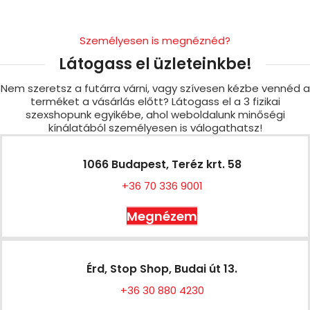
Személyesen is megnéznéd?
Látogass el üzleteinkbe!
Nem szeretsz a futárra várni, vagy szívesen kézbe vennéd a
terméket a vásárlás előtt? Látogass el a 3 fizikai
szexshopunk egyikébe, ahol weboldalunk minőségi
kínálatából személyesen is válogathatsz!
1066 Budapest, Teréz krt. 58
+36 70 336 9001
Megnézem
Érd, Stop Shop, Budai út 13.
+36 30 880 4230