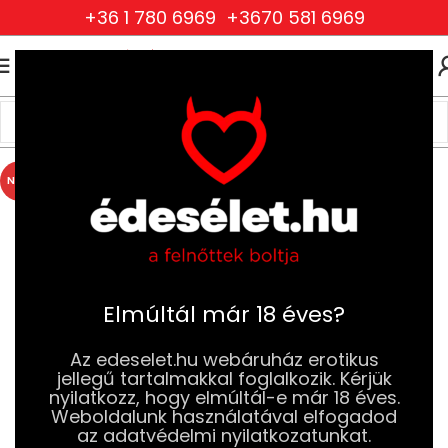
+36 1 780 6969
+3670 581 6969
0
0
FT
Kezdőlap
Szexjátékok
Vibrátorok
Luxus Vibrátorok
NÉPSZERŰ
Elmúltál már 18 éves?
Az edeselet.hu webáruház erotikus
jellegű tartalmakkal foglalkozik. Kérjük
nyilatkozz, hogy elmúltál-e már 18 éves.
Weboldalunk használatával elfogadod
az adatvédelmi nyilatkozatunkat.