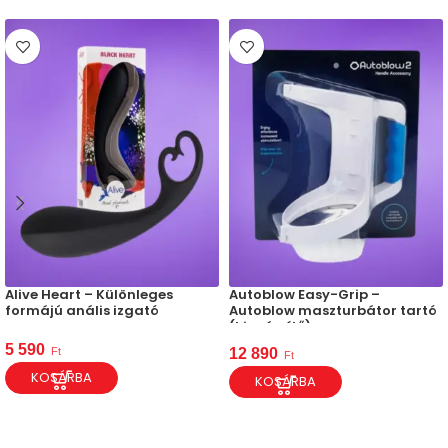
Alive Heart – Különleges
Autoblow Easy-Grip –
formájú anális izgató
Autoblow maszturbátor tartó
(kiegészítő)
5 590
Ft
12 890
Ft
KOSÁRBA
KOSÁRBA