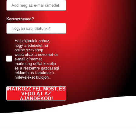
Keresztneved?
GDPR
Hozzájárulok ahhoz,
hogy a edeselet.hu
online szexshop
webáruház a nevemet és
e-mail címemet
marketing céllal kezelje
és a részemre gazdasági
reklámot is tartalmazó
hírleveleket küldjön.
IRATKOZZ FEL MOST, ÉS
VEDD ÁT AZ
AJÁNDÉKOD!