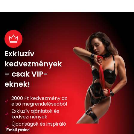
Exkluzív
kedvezmények
– csak VIP-
eknek!
2000 Ft kedvezmény az
első megrendelésedből
Exkluzív ajánlatok és
kedvezmények
Újdonságok és inspiráló
tippek
Email címed