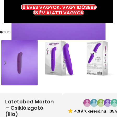
18 ÉVES VAGYOK, VAGY IDŐSEBB
18 ÉV ALATTI VAGYOK
Latetobed Morton
– Csiklóizgató
4.9 Árukereső.hu
35 
(lila)