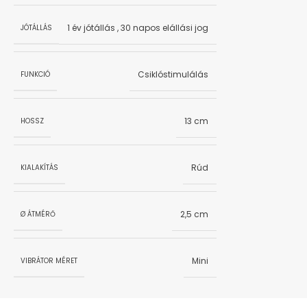
1 év jótállás
,
30 napos elállási jog
JÓTÁLLÁS
Csiklóstimulálás
FUNKCIÓ
13 cm
HOSSZ
Rúd
KIALAKÍTÁS
2,5 cm
Ø ÁTMÉRŐ
Mini
VIBRÁTOR MÉRET