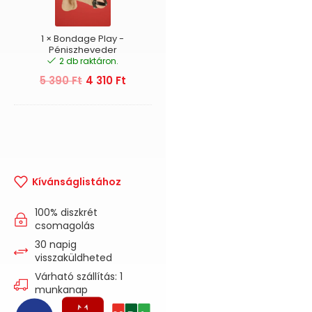
1
×
Bondage Play -
Péniszheveder
2 db raktáron.
5 390
Ft
4 310
Ft
Kívánságlistához
100% diszkrét
csomagolás
30 napig
visszaküldheted
Várható szállítás: 1
munkanap