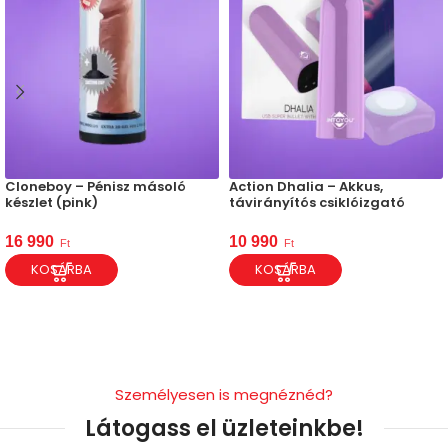
Cloneboy – Pénisz másoló
Action Dhalia – Akkus,
készlet (pink)
távirányítós csiklóizgató
16 990
10 990
Ft
Ft
KOSÁRBA
KOSÁRBA
Személyesen is megnéznéd?
Látogass el üzleteinkbe!