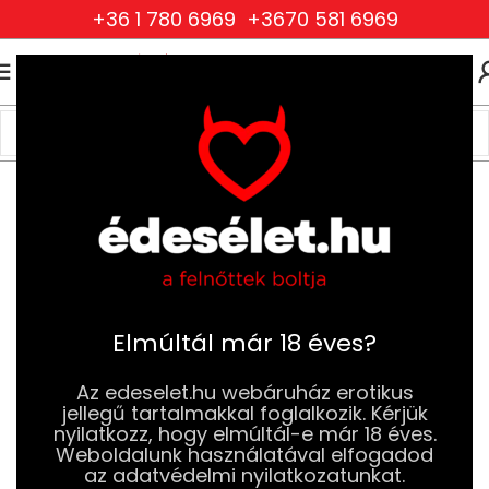
+36 1 780 6969
+3670 581 6969
0
0
FT
Kezdőlap
Szexjátékok
Vibrátorok
Rúd Vibrátorok (Bullet)
Elmúltál már 18 éves?
Az edeselet.hu webáruház erotikus
jellegű tartalmakkal foglalkozik. Kérjük
nyilatkozz, hogy elmúltál-e már 18 éves.
Weboldalunk használatával elfogadod
az adatvédelmi nyilatkozatunkat.