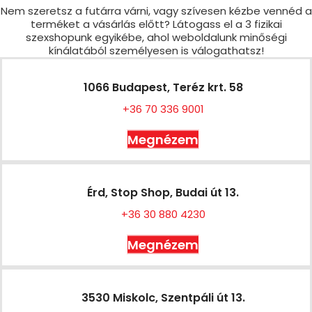
Nem szeretsz a futárra várni, vagy szívesen kézbe vennéd a
terméket a vásárlás előtt? Látogass el a 3 fizikai
szexshopunk egyikébe, ahol weboldalunk minőségi
kínálatából személyesen is válogathatsz!
1066 Budapest, Teréz krt. 58
+36 70 336 9001
Megnézem
Érd, Stop Shop, Budai út 13.
+36 30 880 4230
Megnézem
3530 Miskolc, Szentpáli út 13.