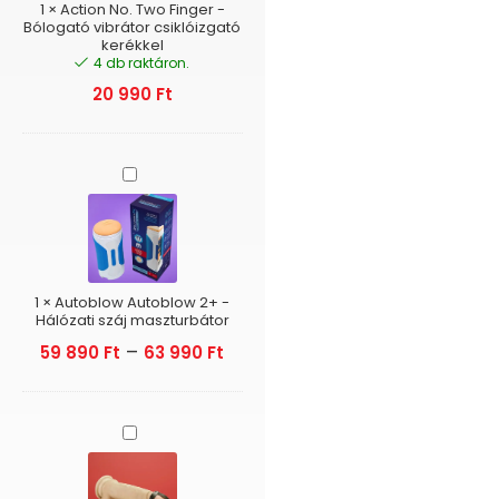
vibrátor
1
×
Action No. Two Finger -
csiklóizgató
Bólogató vibrátor csiklóizgató
kerékkel
kerékkel
4 db raktáron.
20 990
Ft
Autoblow
Autoblow
2+
-
Hálózati
száj
maszturbátor
1
×
Autoblow Autoblow 2+ -
Hálózati száj maszturbátor
–
59 890
Ft
63 990
Ft
Bondage
Play
-
Péniszheveder