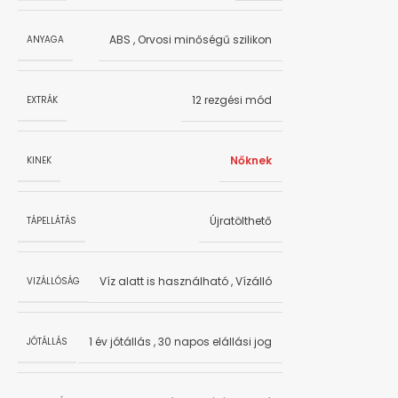
ABS
,
Orvosi minőségű szilikon
ANYAGA
12 rezgési mód
EXTRÁK
Nőknek
KINEK
Újratölthető
TÁPELLÁTÁS
Víz alatt is használható
,
Vízálló
VIZÁLLÓSÁG
1 év jótállás
,
30 napos elállási jog
JÓTÁLLÁS