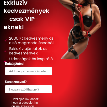
Exkluzív
kedvezmények
– csak VIP-
eknek!
2000 Ft kedvezmény az
első megrendelésedből
Exkluzív ajánlatok és
kedvezmények
Újdonságok és inspiráló
tippek
Email címed
Keresztneved?
GDPR
Hozzájárulok ahhoz,
hogy a edeselet.hu
online szexshop