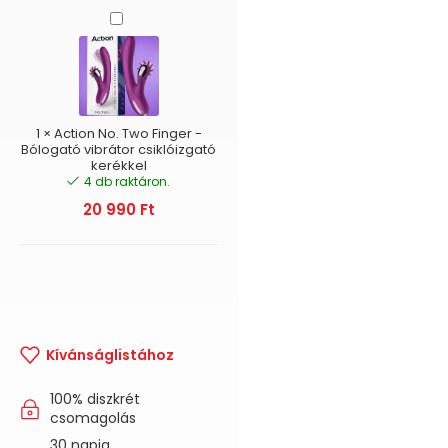
Action
No.
Two
Finger
-
Bólogató
vibrátor
1
×
Action No. Two Finger -
csiklóizgató
Bólogató vibrátor csiklóizgató
kerékkel
kerékkel
4 db raktáron.
20 990
Ft
Kívánságlistához
100% diszkrét
csomagolás
30 napig