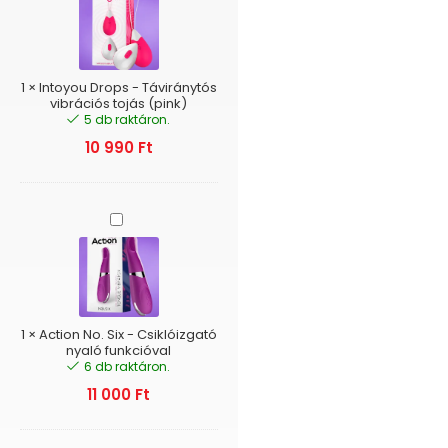
-
Táviránytós
vibrációs
tojás
(pink)
1
×
Intoyou Drops - Táviránytós
vibrációs tojás (pink)
5 db raktáron.
10 990
Ft
Action
No.
Six
-
Csiklóizgató
nyaló
funkcióval
1
×
Action No. Six - Csiklóizgató
nyaló funkcióval
6 db raktáron.
11 000
Ft