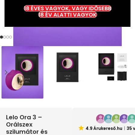
18 ÉVES VAGYOK, VAGY IDŐSEBB
18 ÉV ALATTI VAGYOK
Lelo Ora 3 –
Orálszex
4.9 Árukereső.hu
35 
szilumátor és