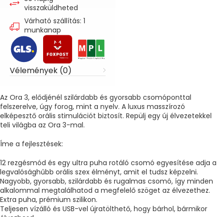
visszaküldheted
Várható szállítás: 1
munkanap
Vélemények (0)
Az Ora 3, elődjénél szilárdabb és gyorsabb csomóponttal
felszerelve, úgy forog, mint a nyelv. A luxus masszírozó
elképesztő orális stimulációt biztosít. Repülj egy új élvezetekkel
teli világba az Ora 3-mal.
Íme a fejlesztések:
12 rezgésmód és egy ultra puha rotáló csomó egyesítése adja a
legvalósághűbb orális szex élményt, amit el tudsz képzelni.
Nagyobb, gyorsabb, szilárdabb és rugalmas csomó, így minden
alkalommal megtalálhatod a megfelelő szöget az élvezethez.
Extra puha, prémium szilikon.
Teljesen vízálló és USB-vel újratölthető, hogy bárhol, bármikor