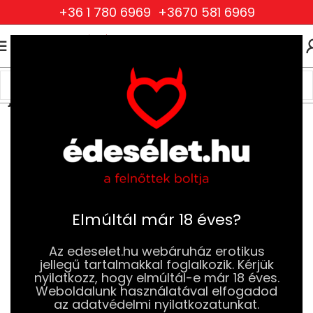
+36 1 780 6969
+3670 581 6969
0
0
FT
Kezdőlap
Szexjátékok
Vibrátorok
Ujj és Nyelv Vibrátorok
Elmúltál már 18 éves?
Az edeselet.hu webáruház erotikus
jellegű tartalmakkal foglalkozik. Kérjük
nyilatkozz, hogy elmúltál-e már 18 éves.
Weboldalunk használatával elfogadod
az adatvédelmi nyilatkozatunkat.