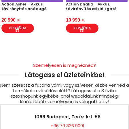
Action Asher – Akkus,
Action Dhalia – Akkus,
távirányítós anádugó
távirányítós csiklóizgató
20 990
10 990
Ft
Ft
KOSÁRBA
KOSÁRBA
Személyesen is megnéznéd?
Látogass el üzleteinkbe!
Nem szeretsz a futárra várni, vagy szívesen kézbe vennéd a
terméket a vásárlás előtt? Látogass el a 3 fizikai
szexshopunk egyikébe, ahol weboldalunk minőségi
kínálatából személyesen is válogathatsz!
1066 Budapest, Teréz krt. 58
+36 70 336 9001