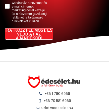
webáruház a nevemet és
e-mail címemet
marketing céllal kezelje
és a részemre gazdasági
reklámot is tartalmazó
hírleveleket küldjön.
IRATKOZZ FEL MOST, ÉS
VEDD ÁT AZ
AJÁNDÉKOD!
+36 1 780 6969
+36 70 581 6969
uzlet@edeselet.hu