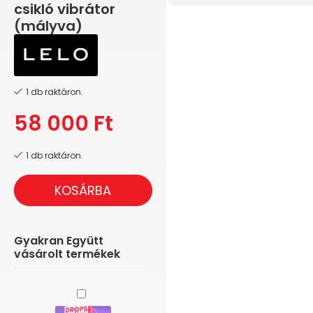
csikló vibrátor
(mályva)
1 db raktáron.
58 000
Ft
1 db raktáron.
KOSÁRBA
Gyakran Együtt
vásárolt termékek
Intoyou
Drops