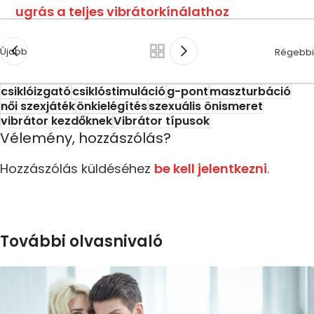
ugrás a teljes vibrátorkínálathoz
Újabb
Régebbi
csiklóizgató
csiklóstimuláció
g-pont
maszturbáció
női szexjáték
önkielégítés
szexuális önismeret
vibrátor kezdőknek
Vibrátor típusok
Vélemény, hozzászólás?
Hozzászólás küldéséhez
be kell jelentkezni
.
További olvasnivaló