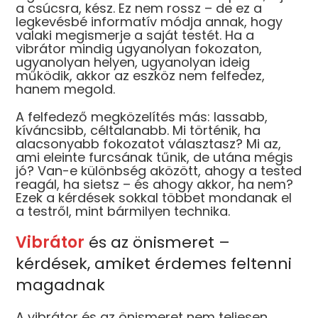
a csúcsra, kész. Ez nem rossz – de ez a
legkevésbé informatív módja annak, hogy
valaki megismerje a saját testét. Ha a
vibrátor mindig ugyanolyan fokozaton,
ugyanolyan helyen, ugyanolyan ideig
működik, akkor az eszköz nem felfedez,
hanem megold.
A felfedező megközelítés más: lassabb,
kíváncsibb, céltalanabb. Mi történik, ha
alacsonyabb fokozatot választasz? Mi az,
ami eleinte furcsának tűnik, de utána mégis
jó? Van-e különbség aközött, ahogy a tested
reagál, ha sietsz – és ahogy akkor, ha nem?
Ezek a kérdések sokkal többet mondanak el
a testről, mint bármilyen technika.
Vibrátor
és az önismeret –
kérdések, amiket érdemes feltenni
magadnak
A vibrátor és az önismeret nem teljesen