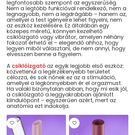
legfontosabb szempont az egyszerűség.
Nem a legtöbb funkcióval rendelkező, nem a
legnagyobb, nem a legdrágább – hanem az,
amellyel a test igényeire lehet figyelni, nem
az eszköz kezelésére. Ez általában egy
közepes méretű, könnyen kezelhető
csiklóizgató vagy vibrátor, amelyen néhány
fokozat érhető el – elegendő ahhoz, hogy
legyen miből választani, de nem annyi, hogy
elvesszen benne a figyelem.
A
csiklóizgató
az egyik legjobb első eszköz:
közvetlenül a legérzékenyebb területet
célozza, és sok nőnek ez az a stimuláció,
amellyel a legkönnyebben ér el orgazmust.
Ha valaki bizonytalan abban, hogy mi esik jól,
a csiklóizgató a leggyakrabban ajánlott
kiindulópont – egyszerűen azért, mert az
anatómia ezt indokolja.