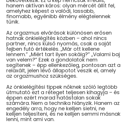
bekövetkezik. Ez a kép nemcsak irreális,
hanem aktívan káros: olyan mércét állít fel,
amelyhez képest a valódi, lassabb,
finomabb, egyénibb élmény elégtelennek
tűnik.
Az orgazmus elvárások különösen erősen
hatnak önkielégítés közben – ahol nincs
partner, nincs külső nyomás, csak a saját
fejben futó értékelés. „Már ott kellene
lennem.” „Miért tart ilyen sokáig?” „Valami baj
van velem?” Ezek a gondolatok nem
segítenek – épp ellenkezőleg, pontosan azt a
relaxált, jelen lévő állapotot veszik el, amely
az orgazmushoz szükséges.
Az önkielégítési tippek nőknek szóló legtöbb
útmutató ezt a réteget teljesen kihagyja – és
éppen ezért marad hatástalan sokak
számára. Nem a technika hiányzik. Hanem az
engedély arra, hogy ne kelljen sietni, ne
kelljen teljesíteni, és ne kelljen semmi másnak
lenni, mint ami van.