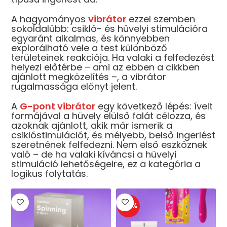
A hagyományos
vibrátor
ezzel szemben
sokoldalúbb: csikló- és hüvelyi stimulációra
egyaránt alkalmas, és könnyebben
explorálható vele a test különböző
területeinek reakciója. Ha valaki a felfedezést
helyezi előtérbe – ami az ebben a cikkben
ajánlott megközelítés –, a vibrátor
rugalmassága előnyt jelent.
A
G-pont vibrátor
egy következő lépés: ívelt
formájával a hüvely elülső falát célozza, és
azoknak ajánlott, akik már ismerik a
csiklóstimulációt, és mélyebb, belső ingerlést
szeretnének felfedezni. Nem első eszköznek
való – de ha valaki kíváncsi a hüvelyi
stimuláció lehetőségeire, ez a kategória a
logikus folytatás.
-10%