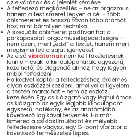
az elvárások és a jelenlét kérdése
A felfedező megközelítés – ne az orgazmus,
hanem a testismeret legyen a cél – több
önismeretet és hosszú távon több örömöt
hoz, mint bármilyen technika
A szexuális önismeret pozitívan hat a
párkapcsolati orgazmuselégedettségre –
nem azért, mert „edzi” a testet, hanem mert
megismerteti a saját igényeket
Az első
vibrátornak
nem kell tökéletesnek
lennie – csak jó kiindulópontnak: egyszerű,
kezelhető, és elegendő ahhoz, hogy legyen
miből felfedezni
Ha kedvet kaptál a felfedezéshez, érdemes
olyan eszközzel kezdeni, amellyel a figyelem
a testen maradhat – nem az eszköz
kezelésén. Egy csiklóizgató vagy léghullámos
csiklóizgató az egyik legjobb kiindulópont:
egyszerű, hatékony, és az anatómiából
következő logikával tervezték. Ha már
ismered a csiklóstimulációt és mélyebb
felfedezésre vágysz, egy G-pont vibrátor a
következő természetes lépés.