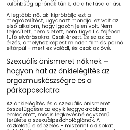
különbség aprónak tűnik, de a hatása óriási.
A legtöbb nő, aki kipróbálja ezt a
megközelítést, ugyanazt mondja: ez volt az
első alkalom, hogy igazán jelen volt. Nem
teljesített, nem sietett, nem figyelt a fejében
futó elvárásokra. Csak érzett. És ez az az
érzés, amelyhez képest minden film és pornó
eltörpül – mert ez valódi, és csak az övé.
Szexuális önismeret nőknek –
hogyan hat az önkielégítés az
orgazmuskészségre és a
párkapcsolatra
Az önkielégítés és a szexuális önismeret
összefüggése az egyik leggyakrabban
emlegetett, mégis legkevésbé egyszerű
területe a szexuálpszichológiának. A
közkeletű elképzelés – miszerint aki sokat