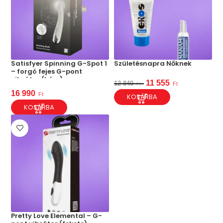
Satisfyer Spinning G-Spot 1
Születésnapra Nőknek
– forgó fejes G-pont
vibrátor (bézs)
11 555
12 840
Ft
Ft
16 990
Ft
KOSÁRBA
KOSÁRBA
Pretty Love Elemental – G-