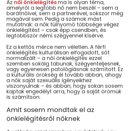
Az
női önkielégítés
ma is olyan téma,
amelyről a legtöbb nő nem beszél – sem a
barátnőivel, sem a partnerével, sokszor még
magával sem. Pedig a számok mást
mutatnak: a nők túlnyomó többsége végez
önkielégítést – csak épp csendben, és
legtöbbször némi szégyennel kísérve.
Ez a kettős mérce nem véletlen. A férfi
önkielégítés kulturálisan elfogadott, sőt
normalizált – a női önkielégítés ezzel
szemben sokáig tabunak, szégyenteljesnek,
-30%
-30%
-30%
-30%
vagy egyenesen patológiásnak számított. Ez
a kulturális örökség él tovább abban, ahogy
a nők saját szexuális igényeikhez
viszonyulnak – és abban, hogy sokan sosem
kaptak engedélyt arra, hogy a saját örömük
is számítson.
leshjack
Fleshlight Riley
Svakom Siren –
Hot Oct
Amit sosem mondtak el az
leshjack –
Reid –
Akkus 2in1 forgó
Dupla
aszturbátor
Maszturbátor
vibrátor
motoros
önkielégítésről nőknek
erékkel
s pénis
20
16
23
9 990
23 990
33 990
35 990
Ft
Ft
Ft
Ft
95
795
795
195
Ft
Ft
Ft
Ft