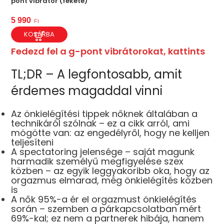
pont vibrátor (fekete)
5 990
Ft
KOSÁRBA
Fedezd fel a g-pont vibrátorokat, kattints
TL;DR – A legfontosabb, amit
érdemes magaddal vinni
Az önkielégítési tippek nőknek általában a
technikáról szólnak – ez a cikk arról, ami
mögötte van: az engedélyről, hogy ne kelljen
teljesíteni
A spectatoring jelensége – saját magunk
harmadik személyű megfigyelése szex
közben – az egyik leggyakoribb oka, hogy az
orgazmus elmarad, még önkielégítés közben
is
A nők 95%-a ér el orgazmust önkielégítés
során – szemben a párkapcsolatban mért
69%-kal; ez nem a partnerek hibája, hanem