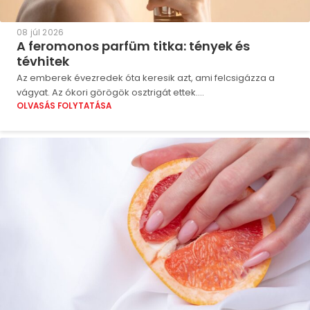
08 júl 2026
A feromonos parfüm titka: tények és
tévhitek
Az emberek évezredek óta keresik azt, ami felcsigázza a
vágyat. Az ókori görögök osztrigát ettek....
OLVASÁS FOLYTATÁSA