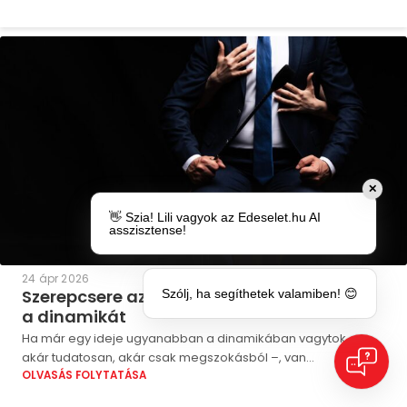
✕
👋 Szia! Lili vagyok az Edeselet.hu AI
asszisztense!
24 ápr 2026
Szerepcsere az ágyban – fordítsátok meg
Szólj, ha segíthetek valamiben! 😊
a dinamikát
Ha már egy ideje ugyanabban a dinamikában vagytok –
akár tudatosan, akár csak megszokásból –, van...
OLVASÁS FOLYTATÁSA