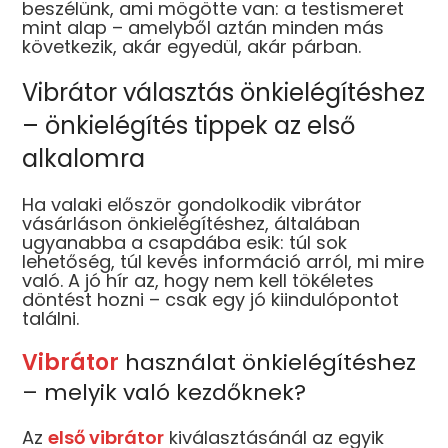
beszélünk, ami mögötte van: a testismeret
mint alap – amelyből aztán minden más
következik, akár egyedül, akár párban.
Vibrátor választás önkielégítéshez
– önkielégítés tippek az első
alkalomra
Ha valaki először gondolkodik vibrátor
vásárláson önkielégítéshez, általában
ugyanabba a csapdába esik: túl sok
lehetőség, túl kevés információ arról, mi mire
való. A jó hír az, hogy nem kell tökéletes
döntést hozni – csak egy jó kiindulópontot
találni.
Vibrátor
használat önkielégítéshez
– melyik való kezdőknek?
Az
első vibrátor
kiválasztásánál az egyik