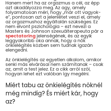
Hanem mert ha az orgazmus a cél, az épp
azt akadályozza meg. Az agy, amely
folyamatosan méri, hogy „már ott vagyok-
e”, pontosan azt a jelenlétet veszi el, amely
az orgazmushoz egyáltalán szükséges. Ez
nem elvont pszichológia – ezt nevezi a
Masters és Johnson szexuálterapeuta pár a
spectatoring
jelenségének, és az egyik
leggyakoribb oka annak, hogy a nők
önkielégítés közben sem tudnak igazán
elengedni.
Az önkielégítés az egyetlen alkalom, amikor
senki más elvárásai nem számítanak – csak
az, amit a test jelez. Ez a cikk arról szól,
hogyan lehet ezt valóban így megélni.
Miért tabu az önkielégítés nöknél
még mindig? És miért kár, hogy
az?