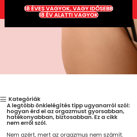
nőknek
18 ÉVES VAGYOK, VAGY IDŐSEBB
18 ÉV ALATTI VAGYOK
Kategóriák
A legtöbb önkielégítés tipp ugyanarról szól:
hogyan érd el az orgazmust gyorsabban,
hatékonyabban, biztosabban. Ez a cikk
nem erről szól.
Nem azért, mert az orgazmus nem számít.