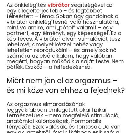
Az önkielégítés
vibrátor
segítségével az
egyik legelterjedtebb – és legtöbbet
félreértett – téma. Sokan úgy gondolnak a
vibrátor önkielégítésnél való használatára,
mint valamire, ami „pótol” valamit – egy
partnert, egy élményt, egy képességet. Ez a
kép téves. A vibrátor olyan stimulációt tesz
lehetővé, amelyet kézzel nehéz vagy
lehetetlen reprodukálni – és amely sok nő
számára az első alkalom, hogy valóban
megérti, hogyan működik a saját teste. Nem
pótlék. Eszköz – a felfedezéshez.
Miért nem jön el az orgazmus –
és mi köze van ehhez a fejednek?
Az orgazmus elmaradásának
leggyakrabban emlegetett okai fizikai
természetűek – nem megfelelő stimuláció,
anatómiai különbségek, hormonális
tényezők. Ezek valósak, és fontosak. De van
egy ok, amelyről jóval ritkábban esik szó: a