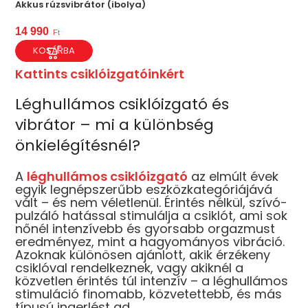
Akkus rúzsvibrátor (ibolya)
14 990
Ft
KOSÁRBA
Kattints csiklóizgatóinkért
Léghullámos csiklóizgató és
vibrátor – mi a különbség
önkielégítésnél?
A
léghullámos csiklóizgató
az elmúlt évek
egyik legnépszerűbb eszközkategóriájává
vált – és nem véletlenül. Érintés nélkül, szívó-
pulzáló hatással stimulálja a csiklót, ami sok
nőnél intenzívebb és gyorsabb orgazmust
eredményez, mint a hagyományos vibráció.
Azoknak különösen ajánlott, akik érzékeny
csiklóval rendelkeznek, vagy akiknél a
közvetlen érintés túl intenzív – a léghullámos
stimuláció finomabb, közvetettebb, és más
típusú ingerlést ad.