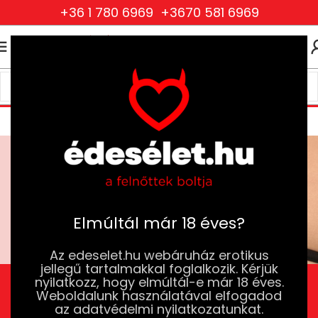
+36 1 780 6969
+3670 581 6969
0
0
FT
Blog
Elmúltál már 18 éves?
Az edeselet.hu webáruház erotikus
jellegű tartalmakkal foglalkozik. Kérjük
Az orgazmus mítosza:
nyilatkozz, hogy elmúltál-e már 18 éves.
Weboldalunk használatával elfogadod
önkielégítés tippek
az adatvédelmi nyilatkozatunkat.