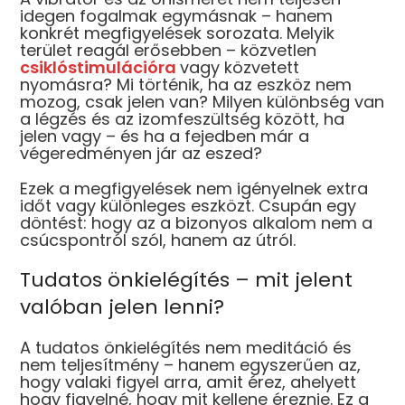
idegen fogalmak egymásnak – hanem
konkrét megfigyelések sorozata. Melyik
terület reagál erősebben – közvetlen
csiklóstimulációra
vagy közvetett
nyomásra? Mi történik, ha az eszköz nem
mozog, csak jelen van? Milyen különbség van
a légzés és az izomfeszültség között, ha
jelen vagy – és ha a fejedben már a
végeredményen jár az eszed?
Ezek a megfigyelések nem igényelnek extra
időt vagy különleges eszközt. Csupán egy
döntést: hogy az a bizonyos alkalom nem a
csúcspontról szól, hanem az útról.
Tudatos önkielégítés – mit jelent
valóban jelen lenni?
A tudatos önkielégítés nem meditáció és
nem teljesítmény – hanem egyszerűen az,
hogy valaki figyel arra, amit érez, ahelyett
hogy figyelné, hogy mit kellene éreznie. Ez a