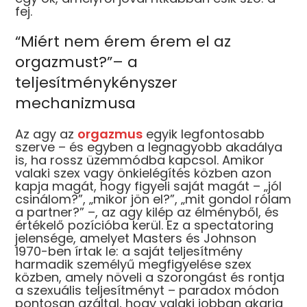
fej.
“Miért nem érem érem el az
orgazmust?”– a
teljesítménykényszer
mechanizmusa
Az agy az
orgazmus
egyik legfontosabb
szerve – és egyben a legnagyobb akadálya
is, ha rossz üzemmódba kapcsol. Amikor
valaki szex vagy önkielégítés közben azon
kapja magát, hogy figyeli saját magát – „jól
csinálom?”, „mikor jön el?”, „mit gondol rólam
a partner?” –, az agy kilép az élményből, és
értékelő pozícióba kerül. Ez a spectatoring
jelensége, amelyet Masters és Johnson
1970-ben írtak le: a saját teljesítmény
harmadik személyű megfigyelése szex
közben, amely növeli a szorongást és rontja
a szexuális teljesítményt – paradox módon
pontosan azáltal, hogy valaki jobban akarja