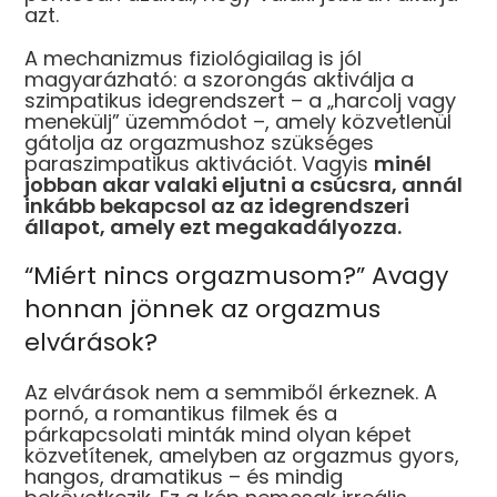
azt.
A mechanizmus fiziológiailag is jól
magyarázható: a szorongás aktiválja a
szimpatikus idegrendszert – a „harcolj vagy
menekülj” üzemmódot –, amely közvetlenül
gátolja az orgazmushoz szükséges
paraszimpatikus aktivációt. Vagyis
minél
jobban akar valaki eljutni a csúcsra, annál
inkább bekapcsol az az idegrendszeri
állapot, amely ezt megakadályozza.
“Miért nincs orgazmusom?” Avagy
honnan jönnek az orgazmus
elvárások?
Az elvárások nem a semmiből érkeznek. A
pornó, a romantikus filmek és a
párkapcsolati minták mind olyan képet
közvetítenek, amelyben az orgazmus gyors,
hangos, dramatikus – és mindig