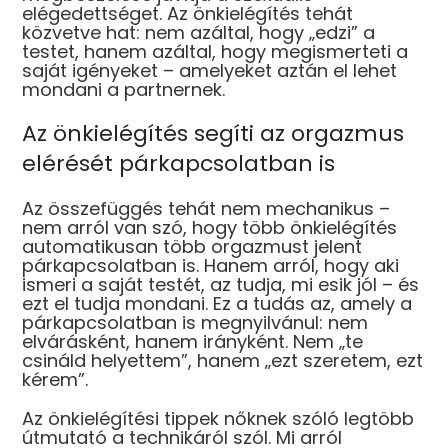
elégedettséget. Az önkielégítés tehát
közvetve hat: nem azáltal, hogy „edzi” a
testet, hanem azáltal, hogy megismerteti a
saját igényeket – amelyeket aztán el lehet
mondani a partnernek.
Az önkielégítés segíti az orgazmus
elérését párkapcsolatban is
Az összefüggés tehát nem mechanikus –
nem arról van szó, hogy több önkielégítés
automatikusan több orgazmust jelent
párkapcsolatban is. Hanem arról, hogy aki
ismeri a saját testét, az tudja, mi esik jól – és
ezt el tudja mondani. Ez a tudás az, amely a
párkapcsolatban is megnyilvánul: nem
elvárásként, hanem irányként. Nem „te
csináld helyettem”, hanem „ezt szeretem, ezt
kérem”.
Az önkielégítési tippek nőknek szóló legtöbb
útmutató a technikáról szól. Mi arról