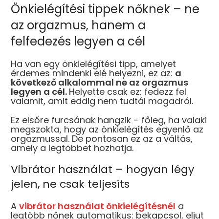
Önkielégítési tippek nőknek – ne
az orgazmus, hanem a
felfedezés legyen a cél
Ha van egy önkielégítési tipp, amelyet
érdemes mindenki elé helyezni, ez az:
a
következő alkalommal ne az orgazmus
legyen a cél.
Helyette csak ez: fedezz fel
valamit, amit eddig nem tudtál magadról.
Ez elsőre furcsának hangzik – főleg, ha valaki
megszokta, hogy az önkielégítés egyenlő az
orgazmussal. De pontosan ez az a váltás,
amely a legtöbbet hozhatja.
Vibrátor használat – hogyan légy
jelen, ne csak teljesíts
A
vibrátor használat önkielégítésnél
a
legtöbb nőnek automatikus: bekapcsol, eljut