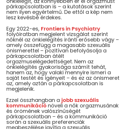
önkielégít, az könnyebben ér el orgazmust
párkapcsolatban is – a kutatások szerint
nem ilyen egyértelmű. De ettől a kép nem
lesz kevésbé érdekes.
Egy 2022-es,
Frontiers in Psychiatry
folyóiratban megjelent vizsgálat szerint
nőknél az önkielégítés iránti erősebb vágy –
amely összefügg a magasabb szexuális
önismerettel – pozitívan befolyásolja a
párkapcsolatban átélt
orgazmuselégedettséget. Nem az
önkielégítés gyakorisága számít tehát,
hanem az, hogy valaki mennyire ismeri a
saját testét és igényeit – és ez az önismeret
az, amely aztán a párkapcsolatban is
megjelenik.
Ezzel összhangban a
jobb szexuális
kommunikáció
növeli a nők orgazmusának
és örömének valószínűségét
párkapcsolatban – és a kommunikáció
során a szexuális preferenciák
megbeszélése javítja a szexuális