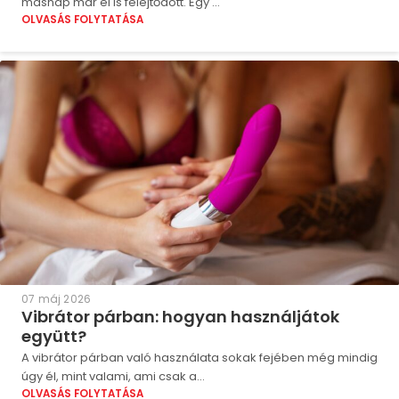
másnap már el is felejtődött. Egy ...
OLVASÁS FOLYTATÁSA
07 máj 2026
Vibrátor párban: hogyan használjátok
együtt?
A vibrátor párban való használata sokak fejében még mindig
úgy él, mint valami, ami csak a...
OLVASÁS FOLYTATÁSA