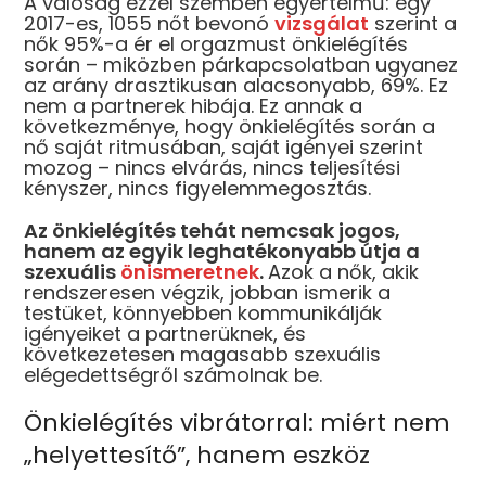
A valóság ezzel szemben egyértelmű: egy
2017-es, 1055 nőt bevonó
vizsgálat
szerint a
KOSÁRBA
KOSÁRBA
KOSÁRBA
KOS
nők 95%-a ér el orgazmust önkielégítés
során – miközben párkapcsolatban ugyanez
az arány drasztikusan alacsonyabb, 69%. Ez
nem a partnerek hibája. Ez annak a
következménye, hogy önkielégítés során a
nő saját ritmusában, saját igényei szerint
mozog – nincs elvárás, nincs teljesítési
NÉPSZERŰ
kényszer, nincs figyelemmegosztás.
Az önkielégítés tehát nemcsak jogos,
hanem az egyik leghatékonyabb útja a
szexuális
önismeretnek
.
Azok a nők, akik
rendszeresen végzik, jobban ismerik a
testüket, könnyebben kommunikálják
igényeiket a partnerüknek, és
bsessive 838-
következetesen magasabb szexuális
ab-1 – Pántos
elégedettségről számolnak be.
abydoll
Önkielégítés vibrátorral: miért nem
7 990
Ft
„helyettesítő”, hanem eszköz
KOSÁRBA