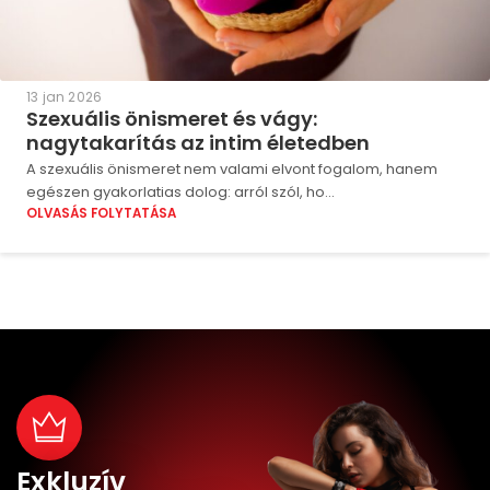
13 jan 2026
Szexuális önismeret és vágy:
nagytakarítás az intim életedben
A szexuális önismeret nem valami elvont fogalom, hanem
egészen gyakorlatias dolog: arról szól, ho...
OLVASÁS FOLYTATÁSA
Exkluzív