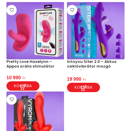
Pretty Love Hazelynn –
Intoyou Siter 2.0 – Akkus
Appos orális stimulátor
csiklóvibrátor mozgó
szárral
10 990
Ft
19 990
Ft
KOSÁRBA
KOSÁRBA