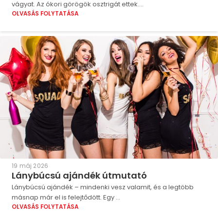
vágyat. Az ókori görögök osztrigát ettek....
OLVASÁS FOLYTATÁSA
19 máj 2026
Lánybúcsú ajándék útmutató
Lánybúcsú ajándék – mindenki vesz valamit, és a legtöbb
másnap már el is felejtődött. Egy ...
OLVASÁS FOLYTATÁSA