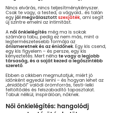
Nincs elvárás, nincs teljesítménykényszer.
Csak te vagy, a tested, a vágyaid… és talán
egy
jól megválasztott
szexjáték
, ami segít
új szintre emelni az intimitást.
A
női önkielégítés
még ma is sokak
számára tabu, pedig ez nem más, mint a
legtermészetesebb formája az
önismeretnek és az énidőnek
. Egy kis csend,
egy kis figyelem – és persze, egy kis
kényeztetés. Mert néha
te vagy a legjobb
társaság, és a saját kezed a legőszintébb
szerető
.
Ebben a cikkben megmutatjuk, miért jó
időnként egyedül lenni – és hogyan lehet az
„énidőből” valódi örömforrás, testi-lelki
feltöltődés és felszabadító tapasztalat.
Tabuk nélkül, inspirálóan, nőknek.
Női önkielégítés: hangolódj