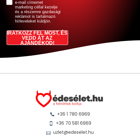
e-mail címemet
marketing céllal kezelje
és a részemre gazdasági
reklámot is tartalmazó
hírleveleket küldjön.
IRATKOZZ FEL MOST, ÉS
VEDD ÁT AZ
AJÁNDÉKOD!
+36 1 780 6969
+36 70 581 6969
uzlet@edeselet.hu