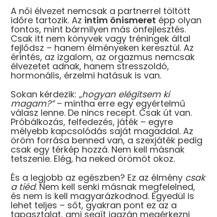
A női élvezet nemcsak a partnerrel töltött
időre tartozik. Az
intim önismeret
épp olyan
fontos, mint bármilyen más önfejlesztés.
Csak itt nem könyvek vagy tréningek által
fejlődsz – hanem élményeken keresztül. Az
érintés, az izgalom, az orgazmus nemcsak
élvezetet adnak, hanem stresszoldó,
hormonális, érzelmi hatásuk is van.
Sokan kérdezik:
„hogyan elégítsem ki
magam?”
– mintha erre egy egyértelmű
válasz lenne. De nincs recept. Csak út van.
Próbálkozás, felfedezés, játék – egyre
mélyebb kapcsolódás saját magaddal. Az
öröm forrása benned van, a szexjáték pedig
csak egy térkép hozzá. Nem kell másnak
tetszenie. Elég, ha neked örömöt okoz.
És a legjobb az egészben? Ez az élmény
csak
a tiéd
. Nem kell senki másnak megfelelned,
és nem is kell magyarázkodnod. Egyedül is
lehet teljes – sőt, gyakran pont ez az a
tapasztalat, ami segít igazán megérkezni