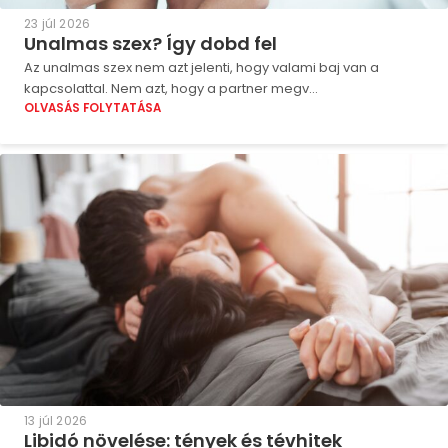
23 júl 2026
Unalmas szex? Így dobd fel
Az unalmas szex nem azt jelenti, hogy valami baj van a
kapcsolattal. Nem azt, hogy a partner megv...
OLVASÁS FOLYTATÁSA
13 júl 2026
Libidó növelése: tények és tévhitek