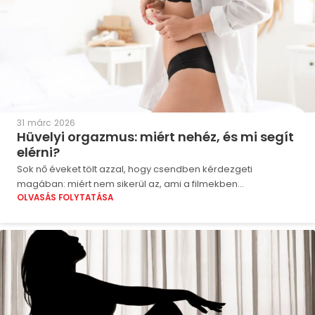
31 márc 2026
Hüvelyi orgazmus: miért nehéz, és mi segít
elérni?
Sok nő éveket tölt azzal, hogy csendben kérdezgeti
magában: miért nem sikerül az, ami a filmekben...
OLVASÁS FOLYTATÁSA