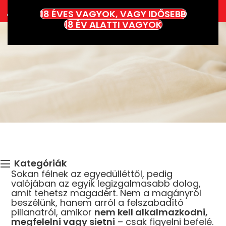
jó néha egyedül lenni?
18 ÉVES VAGYOK, VAGY IDŐSEBB
18 ÉV ALATTI VAGYOK
Kategóriák
Sokan félnek az egyedülléttől, pedig
valójában az egyik legizgalmasabb dolog,
amit tehetsz magadért. Nem a magányról
beszélünk, hanem arról a felszabadító
pillanatról, amikor
nem kell alkalmazkodni,
megfelelni vagy sietni
– csak figyelni befelé.