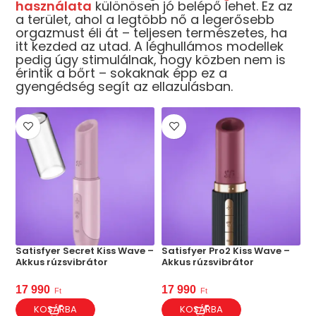
használata
különösen jó belépő lehet. Ez az
a terület, ahol a legtöbb nő a legerősebb
orgazmust éli át – teljesen természetes, ha
itt kezded az utad. A léghullámos modellek
pedig úgy stimulálnak, hogy közben nem is
érintik a bőrt – sokaknak épp ez a
gyengédség segít az ellazulásban.
Satisfyer Secret Kiss Wave –
Satisfyer Pro2 Kiss Wave –
Akkus rúzsvibrátor
Akkus rúzsvibrátor
17 990
17 990
Ft
Ft
KOSÁRBA
KOSÁRBA