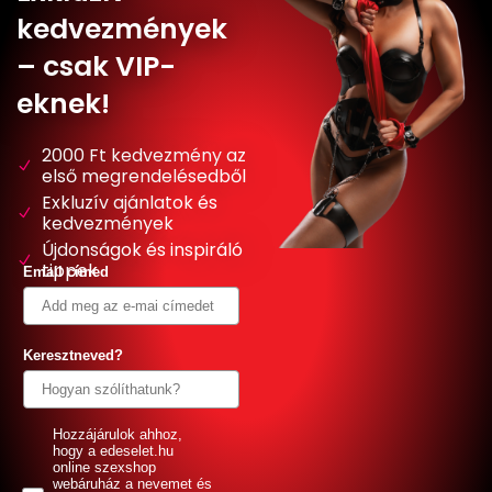
kedvezmények
– csak VIP-
eknek!
2000 Ft kedvezmény az
első megrendelésedből
Exkluzív ajánlatok és
kedvezmények
Újdonságok és inspiráló
tippek
Email címed
Keresztneved?
GDPR
Hozzájárulok ahhoz,
hogy a edeselet.hu
online szexshop
webáruház a nevemet és