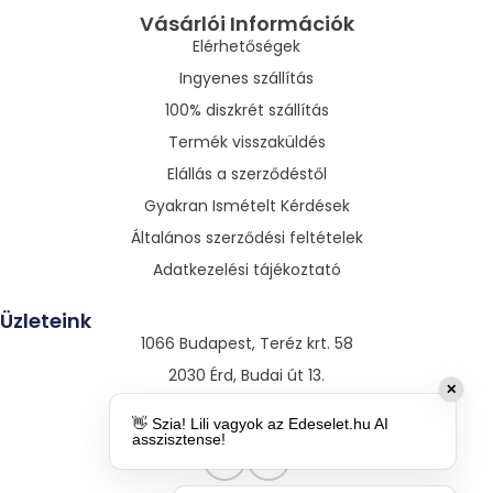
Vásárlói Információk
Elérhetőségek
Ingyenes szállítás
100% diszkrét szállítás
Termék visszaküldés
Elállás a szerződéstől
Gyakran Ismételt Kérdések
Általános szerződési feltételek
Adatkezelési tájékoztató
Üzleteink
1066 Budapest, Teréz krt. 58
2030 Érd, Budai út 13.
✕
3530 Miskolc, Szentpáli út 13.
👋 Szia! Lili vagyok az Edeselet.hu AI
asszisztense!