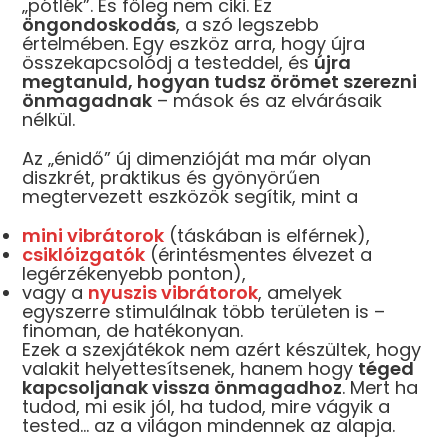
„pótlék”. És főleg nem ciki. Ez
KOSÁRBA
KOSÁRBA
KOSÁRBA
KOS
öngondoskodás
, a szó legszebb
értelmében. Egy eszköz arra, hogy újra
összekapcsolódj a testeddel, és
újra
megtanuld, hogyan tudsz örömet szerezni
önmagadnak
– mások és az elvárásaik
nélkül.
Az „énidő” új dimenzióját ma már olyan
NÉPSZERŰ
diszkrét, praktikus és gyönyörűen
megtervezett eszközök segítik, mint a
mini vibrátorok
(táskában is elférnek),
csiklóizgatók
(érintésmentes élvezet a
legérzékenyebb ponton),
vagy a
nyuszis vibrátorok
, amelyek
egyszerre stimulálnak több területen is –
bsessive 838-
finoman, de hatékonyan.
ab-1 – Pántos
Ezek a szexjátékok nem azért készültek, hogy
abydoll
valakit helyettesítsenek, hanem hogy
téged
kapcsoljanak vissza önmagadhoz
. Mert ha
tudod, mi esik jól, ha tudod, mire vágyik a
7 990
Ft
tested… az a világon mindennek az alapja.
KOSÁRBA