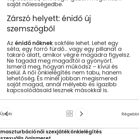
saját nőiességedbe.
Zárszó helyett: énidő új
szemszögből
Az
énidő nőknek
sokféle lehet. Lehet egy
séta, egy forró fürdő… vagy egy pillanat a
takaró alatt, amikor végre magadra figyelsz.
Ne tagadd meg magadtól a gyönyört.
Ismerd meg, hogyan működsz – kívül és
belül. A női önkielégítés nem tabu, hanem
lehetőség. És minél jobban megismered
saját magad, annál mélyebb és igazibb
kapcsolódásaid lesznek másokkal is.
Újabb
Régebbi
maszturbáció
női szexjáték
önkielégítés
szexuális önismeret