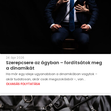
24 ápr 2026
Szerepcsere az ágyban – fordítsátok meg
a dinamikát
Ha már egy ideje ugyanabban a dinamikában vagytok –
akár tudatosan, akár csak megszokásból –, van...
OLVASÁS FOLYTATÁSA