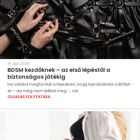
15 ápr 2026
BDSM kezdőknek – az első lépéstől a
biztonságos játékig
Ha valaha megfordult a fejedben, hogy kipróbálnád a BDSM-
et – de még nem tetted meg –, val...
OLVASÁS FOLYTATÁSA