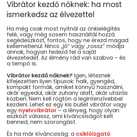
Vibrátor kezdő nőknek: ha most
ismerkedsz az élvezettel
Ha még csak most nyitnál az önkielégítés
felé, vagy még sosem használtál hozzá
segédeszközt, fontos, hogy ne érezd magad
kellemetlenül. Nincs „jó” vagy „rossz” módja
annak, hogyan fedezd fel a saját
élvezetedet. Az élmény rád van szabva – és
a tempó is.
Vibrátor kezdő nőknek?
Igen, léteznek
kifejezetten ilyen típusok: halk, gyengéd,
kompakt formák, amiket könnyű használni,
akár egyedül, akár zuhany alatt, akár utazás
közben. Nem kell rögtön a legintenzívebbel
kezdeni. Lehet ez egy kis bullet vibrátor vagy
egy
nyelvvibrátor
– a lényeg, hogy olyan
eszközt válassz, ami kíváncsiságot kelt
benned, nem szorongást.
És ha már kíváncsiság: a
csiklóizgató