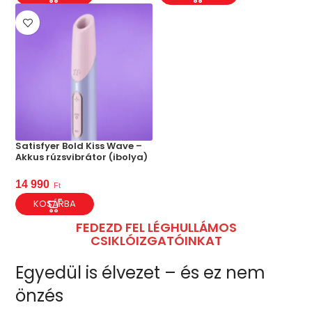
Satisfyer Bold Kiss Wave –
Akkus rúzsvibrátor (ibolya)
14 990
Ft
KOSÁRBA
FEDEZD FEL LÉGHULLÁMOS
CSIKLÓIZGATÓINKAT
Egyedül is élvezet – és ez nem
önzés