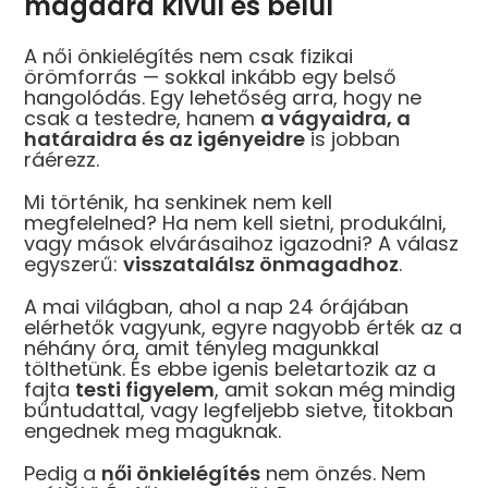
magadra kívül és belül
A női önkielégítés nem csak fizikai
örömforrás — sokkal inkább egy belső
hangolódás. Egy lehetőség arra, hogy ne
csak a testedre, hanem
a vágyaidra, a
határaidra és az igényeidre
is jobban
ráérezz.
Mi történik, ha senkinek nem kell
megfelelned? Ha nem kell sietni, produkálni,
vagy mások elvárásaihoz igazodni? A válasz
-30%
-30%
-30%
-30%
egyszerű:
visszatalálsz önmagadhoz
.
A mai világban, ahol a nap 24 órájában
elérhetők vagyunk, egyre nagyobb érték az a
néhány óra, amit tényleg magunkkal
tölthetünk. És ebbe igenis beletartozik az a
fajta
testi figyelem
, amit sokan még mindig
leshjack
Fleshlight Riley
Svakom Siren –
Hot Oct
bűntudattal, vagy legfeljebb sietve, titokban
leshjack –
Reid –
Akkus 2in1 forgó
Dupla
aszturbátor
Maszturbátor
vibrátor
motoros
engednek meg maguknak.
erékkel
s pénis
20
16
23
9 990
23 990
33 990
35 990
Ft
Ft
Ft
Ft
Pedig a
női önkielégítés
nem önzés. Nem
95
795
795
195
Ft
Ft
Ft
Ft