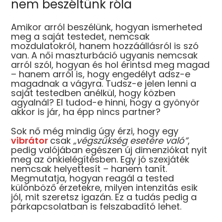
nem beszéltünk róla
Amikor arról beszélünk, hogyan ismerheted
meg a saját testedet, nemcsak
mozdulatokról, hanem hozzáállásról is szó
van. A női maszturbáció ugyanis nemcsak
arról szól, hogyan és hol érintsd meg magad
– hanem arról is, hogy engedélyt adsz-e
magadnak a vágyra. Tudsz-e jelen lenni a
saját testedben anélkül, hogy közben
agyalnál? El tudod-e hinni, hogy a gyönyör
akkor is jár, ha épp nincs partner?
Sok nő még mindig úgy érzi, hogy egy
vibrátor
csak
„végszükség esetére való”
,
pedig valójában egészen új dimenziókat nyit
meg az önkielégítésben. Egy jó szexjáték
nemcsak helyettesít – hanem tanít.
Megmutatja, hogyan reagál a tested
különböző érzetekre, milyen intenzitás esik
jól, mit szeretsz igazán. Ez a tudás pedig a
párkapcsolatban is felszabadító lehet.