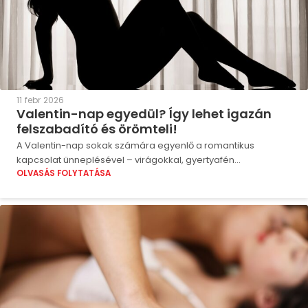
11 febr 2026
Valentin-nap egyedül? Így lehet igazán
felszabadító és örömteli!
A Valentin-nap sokak számára egyenlő a romantikus
kapcsolat ünneplésével – virágokkal, gyertyafén...
OLVASÁS FOLYTATÁSA