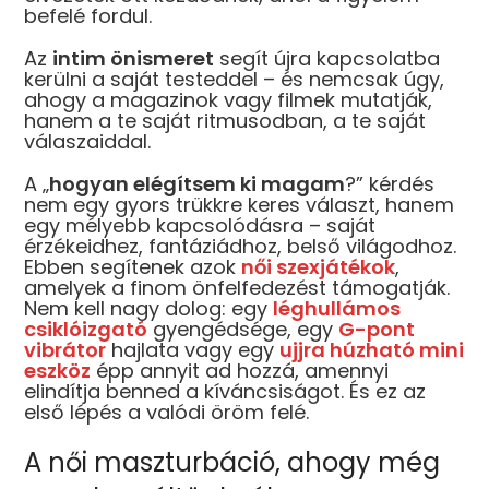
befelé fordul.
Az
intim önismeret
segít újra kapcsolatba
kerülni a saját testeddel – és nemcsak úgy,
ahogy a magazinok vagy filmek mutatják,
hanem a te saját ritmusodban, a te saját
válaszaiddal.
A „
hogyan elégítsem ki magam
?” kérdés
nem egy gyors trükkre keres választ, hanem
egy mélyebb kapcsolódásra – saját
érzékeidhez, fantáziádhoz, belső világodhoz.
Ebben segítenek azok
női
szexjátékok
,
amelyek a finom önfelfedezést támogatják.
Nem kell nagy dolog: egy
léghullámos
csiklóizgató
gyengédsége, egy
G-pont
vibrátor
hajlata vagy egy
ujjra húzható mini
eszköz
épp annyit ad hozzá, amennyi
elindítja benned a kíváncsiságot. És ez az
első lépés a valódi öröm felé.
A női maszturbáció, ahogy még