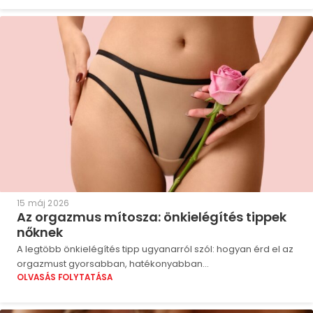
15 máj 2026
Az orgazmus mítosza: önkielégítés tippek
nőknek
A legtöbb önkielégítés tipp ugyanarról szól: hogyan érd el az
orgazmust gyorsabban, hatékonyabban...
OLVASÁS FOLYTATÁSA