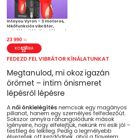
Intoyou Vyron – 3 motoros,
lökőfunkciós vibrátor,
pulzáló csikló stimulátorral
23 990
Ft
KOSÁRBA
FEDEZD FEL VIBRÁTOR KÍNÁLATUNKAT
Megtanulod, mi okoz igazán
örömet – intim önismeret
lépésről lépésre
A
női önkielégítés
nemcsak egy magányos
pillanat, hanem egy személyes felfedezőút.
Sokszor annyira ráhangolódunk mások
igényeire, hogy elfelejtjük, nekünk mi esik jól –
testileg és lelkileg. Pedig a legmélyebb
élvezetek ott kezdődnek, ahol a figyelem