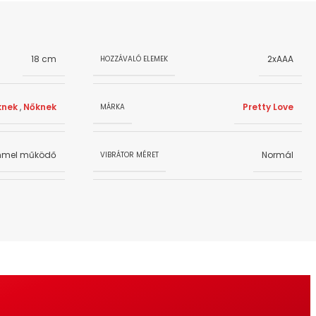
18 cm
2xAAA
HOZZÁVALÓ ELEMEK
knek
,
Nőknek
Pretty Love
MÁRKA
mmel működő
Normál
VIBRÁTOR MÉRET