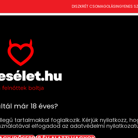
DISZKRÉT CSOMAGOLÁS
INGYENES SZ
T
ÚJDONSÁGOK
SZEXJÁTÉKOK
RUHÁK & FEHÉRNEMŰK
DROGÉRIA
BDSM
SZ
torok
Pretty Love Bishop – G-pont vibrátor (lila/f
Pretty Love Bi
vibrátor (lila/f
Elfogyott
ltál már 18 éves?
4 990
Ft
legű tartalmakkal foglalkozik. Kérjük nyilatkozz, ho
sználatával elfogadod az adatvédelmi nyilatkozat
Elfogyott