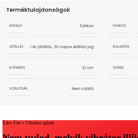
Terméktulajdonságok
Szilikon
ANYAGA
FUNKCIÓ
1 év jótállás
,
30 napos elállási jog
JÓTÁLLÁS
KIALAKÍTÁS
3,1 cm
Ø ÁTMÉRŐ
SZÍNEK
Nem vízálló
VIZÁLLÓSÁG