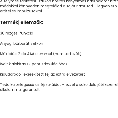
A selymes tapintású szilikon borítás kényelmes használatot bizto
módokkal könnyedén megtalálod a saját ritmusod – legyen szó 
erőteljes impulzusokról.
Termékj ellemzők:
30 rezgési funkció
Anyag: bőrbarát szilikon
Működés: 2 db AAA elemmel (nem tartozék)
Ívelt kialakítás G-pont stimulációhoz
Kidudorodó, lekerekített fej az extra élvezetért
Tedd különlegessé az éjszakáidat – ezzel a sokoldalú játékszerre
alkalommal garantált.