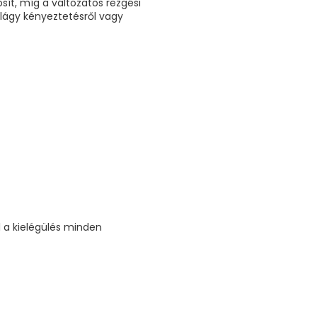
sít, míg a változatos rezgési
lágy kényeztetésről vagy
l a kielégülés minden