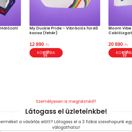
 Hálózati
My Duckie Pride – Vibrációs fürdő
Bloom Vibe 
kacsa (fehér)
Csiklóizgat
12 890
20 890
Ft
Ft
KOSÁRBA
KOSÁRB
Személyesen is megnéznéd?
Látogass el üzleteinkbe!
erméket a vásárlás előtt? Látogass el a 3 fizikai szexshopunk e
válogathatsz!