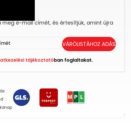
eg elfogyott.
meg e-mail címét, és értesítjük, amint újra
VÁRÓLISTÁHOZ ADÁS
atkezelési tájékoztató
ban foglaltakat.
lás
ed
nkanap