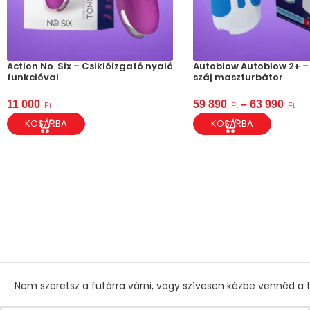
Action No. Six – Csiklóizgató nyaló
Autoblow Autoblow 2+ –
funkcióval
száj maszturbátor
11 000
59 890
–
63 990
Ft
Ft
Ft
KOSÁRBA
KOSÁRBA
Nem szeretsz a futárra várni, vagy szívesen kézbe vennéd a t