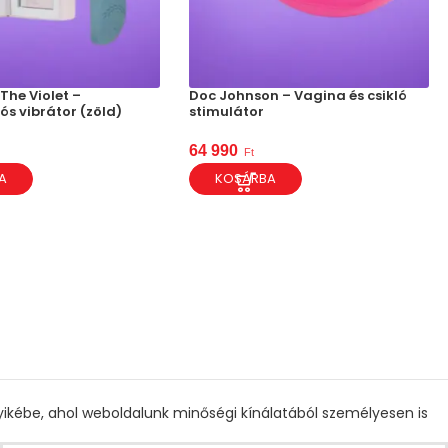
The Violet –
Doc Johnson – Vagina és csikló
ós vibrátor (zöld)
stimulátor
64 990
Ft
A
KOSÁRBA
gyikébe, ahol weboldalunk minőségi kínálatából személyesen is