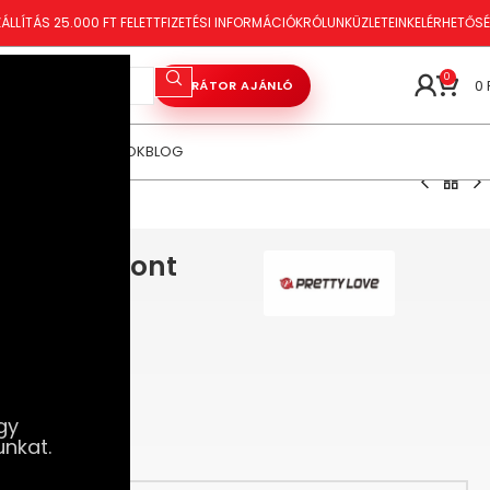
ÁLLÍTÁS 25.000 FT FELETT
FIZETÉSI INFORMÁCIÓK
RÓLUNK
ÜZLETEINK
ELÉRHETŐS
0
0
VIBRÁTOR AJÁNLÓ
ÓRAKOZÁS
TANÁCSOK
BLOG
ehér)
shop – G-pont
ehér)
gy
unkat.