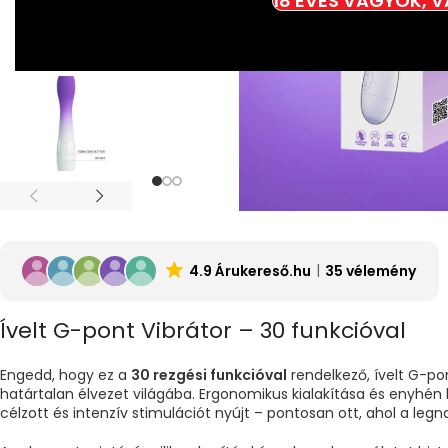
18 ÉVES VAGYOK, 
4.9 Árukereső.hu
35 vélemény
Ívelt G-pont Vibrátor – 30 funkcióval
Engedd, hogy ez a
30 rezgési funkcióval
rendelkező, ívelt G-pon
határtalan élvezet világába. Ergonomikus kialakítása és enyhén k
célzott és intenzív stimulációt nyújt – pontosan ott, ahol a leg