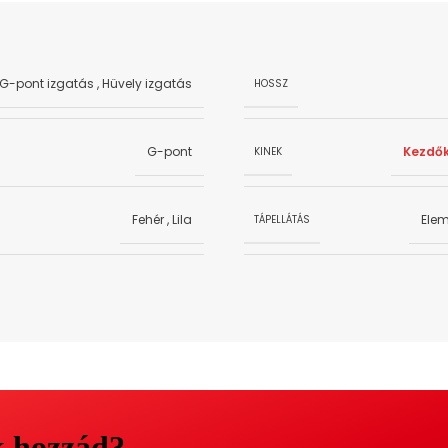
G-pont izgatás
,
Hüvely izgatás
HOSSZ
G-pont
Kezdő
KINEK
Fehér
,
Lila
Ele
TÁPELLÁTÁS