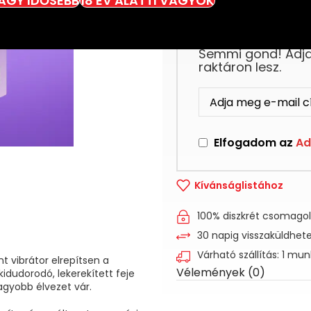
VAGY IDŐSEBB
18 ÉV ALATTI VAGYOK
Ez a termék jelenl
Semmi gond! Adja 
raktáron lesz.
Elfogadom az
Ad
Kívánságlistához
100% diszkrét csomago
30 napig visszaküldhet
Várható szállítás: 1 mu
t vibrátor elrepítsen a
Vélemények (0)
idudorodó, lekerekített feje
nagyobb élvezet vár.