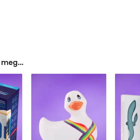
 meg...