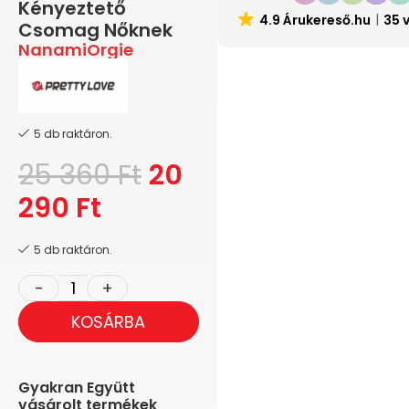
Kényeztető
4.9 Árukereső.hu
35 
Csomag Nőknek
Nanami
Orgie
5 db raktáron.
25 360
Ft
20
290
Ft
5 db raktáron.
KOSÁRBA
Gyakran Együtt
vásárolt termékek