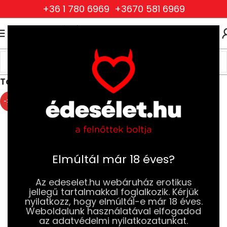
+36 1 780 6969
+3670 581 6969
0
0
FT
Kezdőlap
Erotikus Játékok, Ajándékok és Partikellékek
Társasjátékok
-20%
Elmúltál már 18 éves?
Az edeselet.hu webáruház erotikus
jellegű tartalmakkal foglalkozik. Kérjük
nyilatkozz, hogy elmúltál-e már 18 éves.
Weboldalunk használatával elfogadod
az adatvédelmi nyilatkozatunkat.