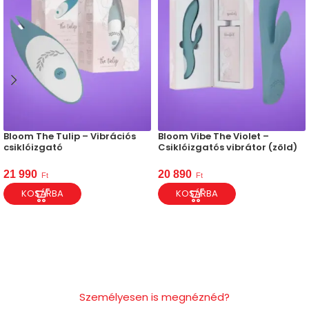
Bloom The Tulip – Vibrációs
Bloom Vibe The Violet –
csiklóizgató
Csiklóizgatós vibrátor (zöld)
21 990
20 890
Ft
Ft
KOSÁRBA
KOSÁRBA
Személyesen is megnéznéd?