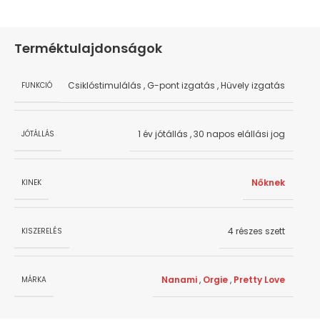
Terméktulajdonságok
Csiklóstimulálás
,
G-pont izgatás
,
Hüvely izgatás
FUNKCIÓ
1 év jótállás
,
30 napos elállási jog
JÓTÁLLÁS
Nőknek
KINEK
4 részes szett
KISZERELÉS
Nanami
,
Orgie
,
Pretty Love
MÁRKA