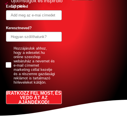
Újdonságok és inspiráló
tippek
Email címed
Keresztneved?
GDPR
Hozzájárulok ahhoz,
hogy a edeselet.hu
online szexshop
webáruház a nevemet és
e-mail címemet
marketing céllal kezelje
és a részemre gazdasági
reklámot is tartalmazó
hírleveleket küldjön.
IRATKOZZ FEL MOST, ÉS
VEDD ÁT AZ
AJÁNDÉKOD!