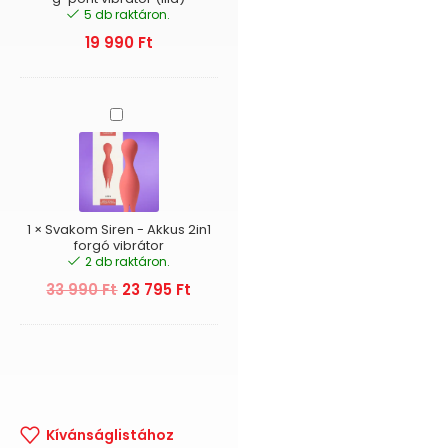
5 db raktáron.
(lila)
19 990
Ft
Svakom
Siren
-
Akkus
2in1
forgó
vibrátor
1
×
Svakom Siren - Akkus 2in1
forgó vibrátor
2 db raktáron.
33 990
Ft
23 795
Ft
Kívánságlistához