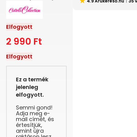
4.9 Árukereső.hu
35 
Elfogyott
2 990
Ft
Elfogyott
Ez a termék
jelenleg
elfogyott.
Semmi gond!
Adja meg e-
mail címét, és
értesítjük,
amint újra
raktáron lesz.