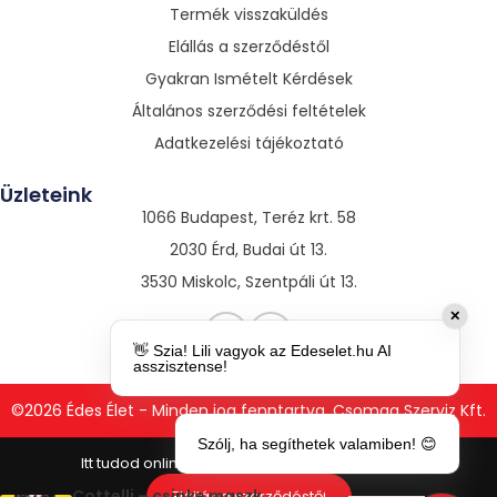
Termék visszaküldés
Elállás a szerződéstől
Gyakran Ismételt Kérdések
Általános szerződési feltételek
Adatkezelési tájékoztató
Üzleteink
1066 Budapest, Teréz krt. 58
2030 Érd, Budai út 13.
3530 Miskolc, Szentpáli út 13.
✕
👋 Szia! Lili vagyok az Edeselet.hu AI
asszisztense!
©2026 Édes Élet - Minden jog fenntartva. Csomag Szerviz Kft.
Szólj, ha segíthetek valamiben! 😊
2
Cottelli – csipke maszk
Elállás a szerződéstől