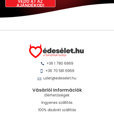
VEDD ÁT AZ
AJÁNDÉKOD!
+36 1 780 6969
+36 70 581 6969
uzlet@edeselet.hu
Vásárlói Információk
Elérhetőségek
Ingyenes szállítás
100% diszkrét szállítás