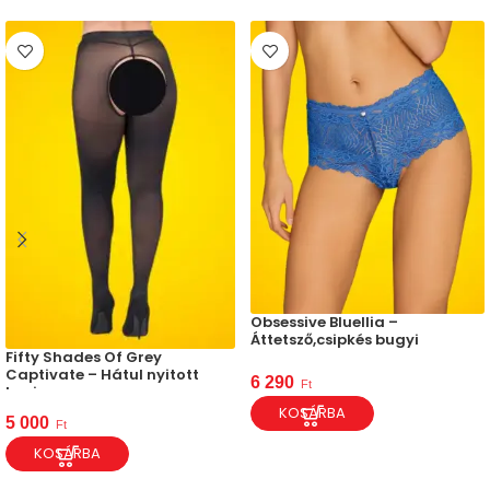
Obsessive Bluellia –
Áttetsző,csipkés bugyi
Fifty Shades Of Grey
Captivate – Hátul nyitott
6 290
Ft
harisnya
KOSÁRBA
5 000
Ft
KOSÁRBA