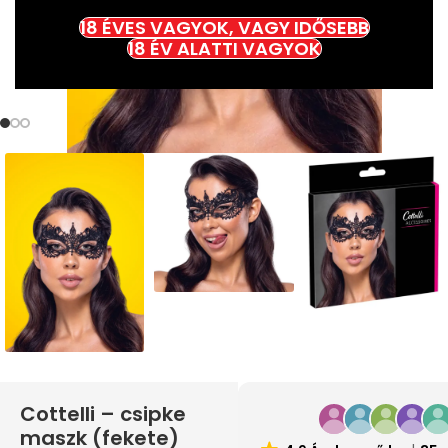
18 ÉVES VAGYOK, VAGY IDŐSEBB
18 ÉV ALATTI VAGYOK
Cottelli – csipke
maszk (fekete)