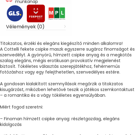
munkanap
Vélemények (0)
Titokzatos, érzéki és elegáns kiegészítő minden alkalomra!
A Cottelli fekete csipke maszk egyszerre sugároz finomságot és
szenvedélyt. A gyönyörű, hímzett csipke anyag és a megkötős
szalag elegáns, mégis erotikusan provokatív megjelenést
biztosít. Tökéletes választás szerepjátékhoz, fehérneműs
fotózáshoz vagy egy felejthetetlen, szenvedélyes estére.
A gondosan kialakított szemnyílások megőrzik a titokzatos
kisugárzást, miközben lehetővé teszik a játékos szemkontaktust
– a romantika és a vágy tökéletes egyensúlyában.
Miért fogod szeretni:
– Finoman hímzett csipke anyag: részletgazdag, elegáns
kidolgozás