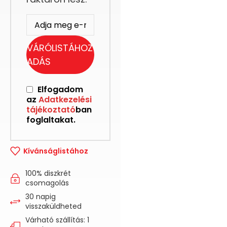
VÁRÓLISTÁHOZ
ADÁS
Elfogadom
az
Adatkezelési
tájékoztató
ban
foglaltakat.
Kívánságlistához
100% diszkrét
csomagolás
30 napig
visszaküldheted
Várható szállítás: 1