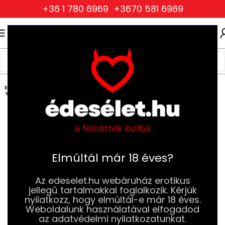
+36 1 780 6969
+3670 581 6969
0
0
FT
Kezdőlap
Ruhák és Fehérneműk
Kiegészítők és ékszerek
Maszkok és Fejpántok
ELFOG
YOTT
Elmúltál már 18 éves?
Az edeselet.hu webáruház erotikus
jellegű tartalmakkal foglalkozik. Kérjük
nyilatkozz, hogy elmúltál-e már 18 éves.
Weboldalunk használatával elfogadod
az adatvédelmi nyilatkozatunkat.