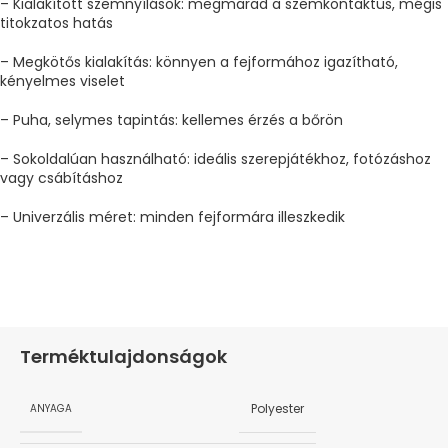
– Kialakított szemnyílások: megmarad a szemkontaktus, mégis
titokzatos hatás
– Megkötős kialakítás: könnyen a fejformához igazítható,
kényelmes viselet
– Puha, selymes tapintás: kellemes érzés a bőrön
– Sokoldalúan használható: ideális szerepjátékhoz, fotózáshoz
vagy csábításhoz
– Univerzális méret: minden fejformára illeszkedik
Terméktulajdonságok
Polyester
ANYAGA