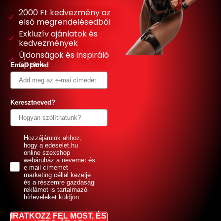
2000 Ft kedvezmény az
első megrendelésedből
Exkluzív ajánlatok és
kedvezmények
Újdonságok és inspiráló
tippek
Email címed
Keresztneved?
GDPR
Hozzájárulok ahhoz,
hogy a edeselet.hu
online szexshop
webáruház a nevemet és
e-mail címemet
marketing céllal kezelje
és a részemre gazdasági
reklámot is tartalmazó
hírleveleket küldjön.
IRATKOZZ FEL MOST, ÉS