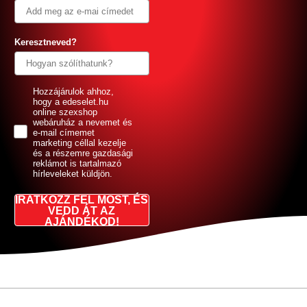
Keresztneved?
GDPR
Hozzájárulok ahhoz,
hogy a edeselet.hu
online szexshop
webáruház a nevemet és
e-mail címemet
marketing céllal kezelje
és a részemre gazdasági
reklámot is tartalmazó
hírleveleket küldjön.
IRATKOZZ FEL MOST, ÉS
VEDD ÁT AZ
AJÁNDÉKOD!