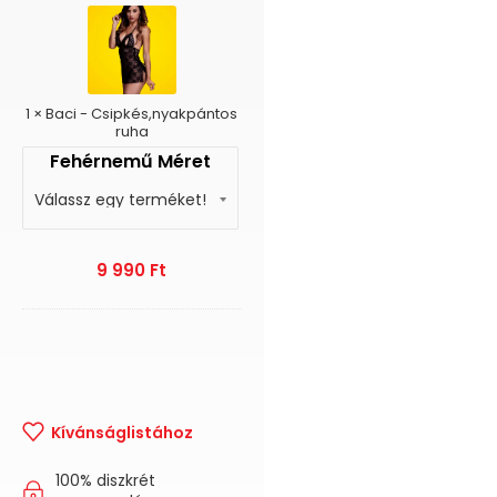
-
Csipkés,nyakpántos
ruha
1
×
Baci - Csipkés,nyakpántos
ruha
Fehérnemű Méret
9 990
Ft
Kívánságlistához
100% diszkrét