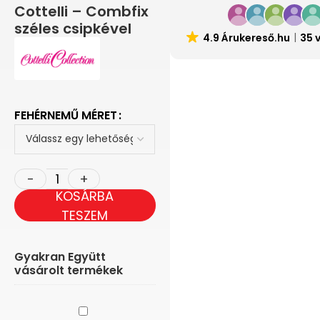
Cottelli – Combfix
széles csipkével
4.9 Árukereső.hu
35 
FEHÉRNEMŰ MÉRET
KOSÁRBA
TESZEM
Gyakran Együtt
vásárolt termékek
Baci