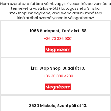
Nem szeretsz a futárra várni, vagy szívesen kézbe vennéd a
terméket a vásárlás előtt? Látogass el a 3 fizikai
szexshopunk egyikébe, ahol weboldalunk minőségi
kínálatából személyesen is válogathatsz!
1066 Budapest, Teréz krt. 58
+36 70 336 9001
Megnézem
Érd, Stop Shop, Budai út 13.
+36 30 880 4230
Megnézem
3530 Miskolc, Szentpáli út 13.