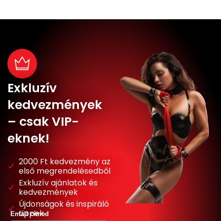
Exkluzív
kedvezmények
– csak VIP-
eknek!
2000 Ft kedvezmény az
első megrendelésedből
Exkluzív ajánlatok és
kedvezmények
Újdonságok és inspiráló
tippek
Email címed