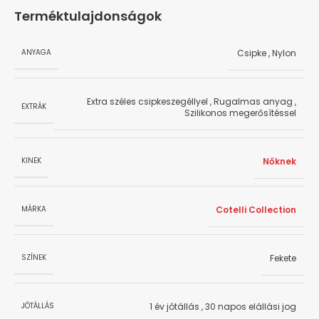
Terméktulajdonságok
Csipke
,
Nylon
ANYAGA
Extra széles csipkeszegéllyel
,
Rugalmas anyag
,
EXTRÁK
Szilikonos megerősítéssel
Nőknek
KINEK
Cotelli Collection
MÁRKA
Fekete
SZÍNEK
1 év jótállás
,
30 napos elállási jog
JÓTÁLLÁS