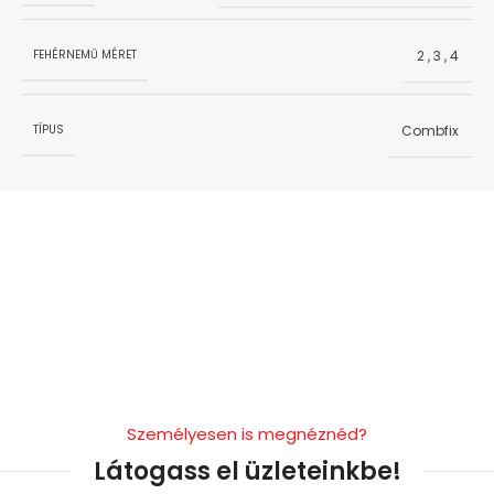
2
,
3
,
4
FEHÉRNEMŰ MÉRET
Combfix
TÍPUS
Személyesen is megnéznéd?
Látogass el üzleteinkbe!