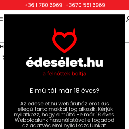
+36 1 780 6969
+3670 581 6969
0
0
FT
Kezdőlap
Ruhák és Fehérneműk
Női Ruhák és Fehérneműk
Harisnyák, harisnyatartók, combfixek
ELFOG
YOTT
Elmúltál már 18 éves?
Az edeselet.hu webáruház erotikus
jellegű tartalmakkal foglalkozik. Kérjük
nyilatkozz, hogy elmúltál-e már 18 éves.
Weboldalunk használatával elfogadod
az adatvédelmi nyilatkozatunkat.