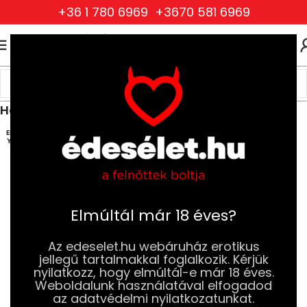
+36 1 780 6969
+3670 581 6969
0
0
FT
Kezdőlap
Ruhák és Fehérneműk
Női Ruhák és Fehérneműk
Harisnyák, harisnyatartók, combfixek
ELFOG
YOTT
Elmúltál már 18 éves?
Az edeselet.hu webáruház erotikus
jellegű tartalmakkal foglalkozik. Kérjük
nyilatkozz, hogy elmúltál-e már 18 éves.
Weboldalunk használatával elfogadod
az adatvédelmi nyilatkozatunkat.