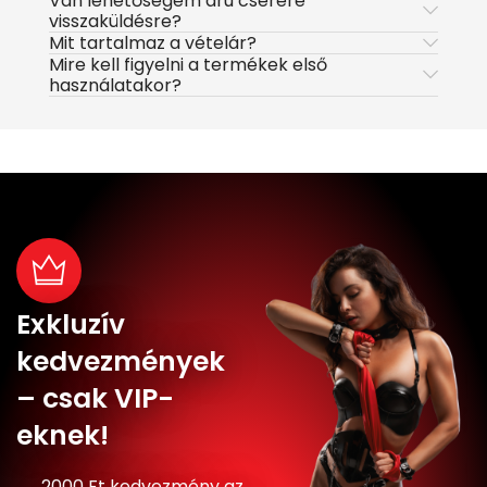
Van lehetőségem áru cserére
visszaküldésre?
Mit tartalmaz a vételár?
Mire kell figyelni a termékek első
használatakor?
Exkluzív
kedvezmények
– csak VIP-
eknek!
2000 Ft kedvezmény az