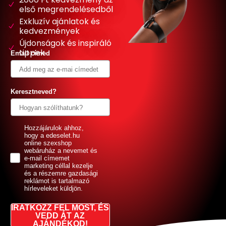
első megrendelésedből
Exkluzív ajánlatok és
kedvezmények
Újdonságok és inspiráló
tippek
Email címed
Keresztneved?
GDPR
Hozzájárulok ahhoz,
hogy a edeselet.hu
online szexshop
webáruház a nevemet és
e-mail címemet
marketing céllal kezelje
és a részemre gazdasági
reklámot is tartalmazó
hírleveleket küldjön.
IRATKOZZ FEL MOST, ÉS
VEDD ÁT AZ
AJÁNDÉKOD!