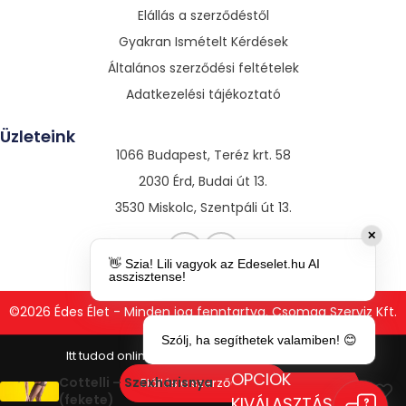
Elállás a szerződéstől
Gyakran Ismételt Kérdések
Általános szerződési feltételek
Adatkezelési tájékoztató
Üzleteink
1066 Budapest, Teréz krt. 58
2030 Érd, Budai út 13.
3530 Miskolc, Szentpáli út 13.
✕
👋 Szia! Lili vagyok az Edeselet.hu AI
asszisztense!
©2026 Édes Élet - Minden jog fenntartva. Csomag Szerviz Kft.
Szólj, ha segíthetek valamiben! 😊
OPCIÓK
Cottelli – Szexharisnya
Elállás a szerződéstől
(fekete)
KIVÁLASZTÁSA