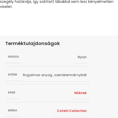
szegély határolja, így széttett lábakkal sem lesz kényelmetlen
viselet.
Terméktulajdonságok
Nylon
ANYAGA
Rugalmas anyag
,
szeméremnél nyitott
EXTRÁK
Nőknek
KINEK
Cotelli Collection
MÁRKA