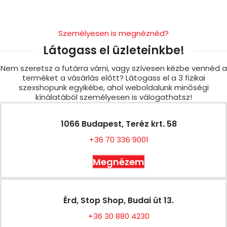
Személyesen is megnéznéd?
Látogass el üzleteinkbe!
Nem szeretsz a futárra várni, vagy szívesen kézbe vennéd a
terméket a vásárlás előtt? Látogass el a 3 fizikai
szexshopunk egyikébe, ahol weboldalunk minőségi
kínálatából személyesen is válogathatsz!
1066 Budapest, Teréz krt. 58
+36 70 336 9001
Megnézem
Érd, Stop Shop, Budai út 13.
+36 30 880 4230