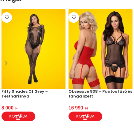
Fifty Shades Of Grey –
Obsessive 838 – Pántos fűző és
Testharisnya
tanga szett
8 000
16 990
Ft
Ft
KOSÁRBA
KOSÁRBA