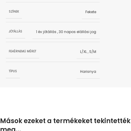
Fekete
SZÍNEK
1 év jótállás
,
30 napos elállási jog
JÓTÁLLÁS
L/XL
,
S/M
FEHÉRNEMŰ MÉRET
Harisnya
TÍPUS
Mások ezeket a termékeket tekintették
meg...