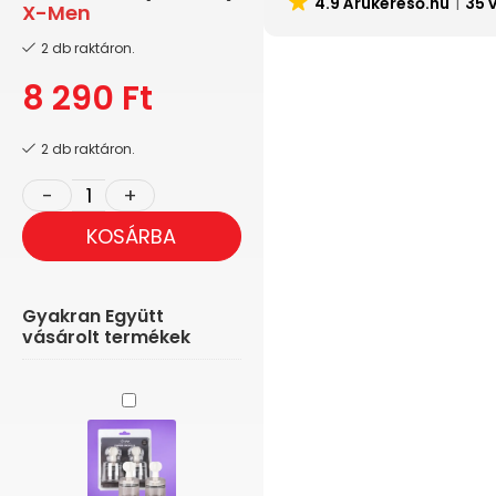
4.9 Árukereső.hu
35 
X-Men
2 db raktáron.
8 290
Ft
2 db raktáron.
KOSÁRBA
Gyakran Együtt
vásárolt termékek
Easytoys
-
Mellbimbó
szívó
szett