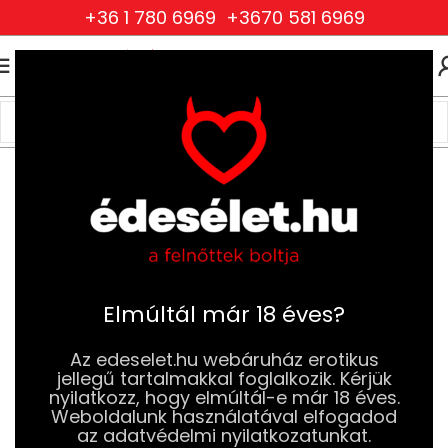
+36 1 780 6969
+3670 581 6969
0
0
FT
Kezdőlap
Szexjátékok
Anál Szexjátékok
Análgyöngyök
Elmúltál már 18 éves?
Az edeselet.hu webáruház erotikus
jellegű tartalmakkal foglalkozik. Kérjük
nyilatkozz, hogy elmúltál-e már 18 éves.
Weboldalunk használatával elfogadod
az adatvédelmi nyilatkozatunkat.