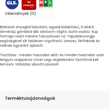
Vélemények (0)
Bőrbarát anyagból készített, egyedi kialakítású, 9 eltérő
átmérőjű gömbből álló záróizom tágító, lazító eszköz. Kúp
formája miatt mérete fokozatosan nő. Tapadókorongja
segítségével sík felületen rögzíthető. Uniszex, férfiaknak és
nőknek egyaránt ajánlott.
Tisztítása : minden használat előtt és minden használat után
langyos szappanos vízzel vagy segédeszköz tisztítóval kell
lemosni. Vízbázisú síkosító javasolt.
Terméktulajdonságok