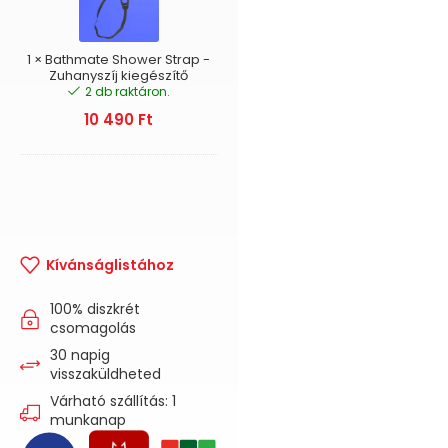
Zuhanyszíj
kiegészítő
1
×
Bathmate Shower Strap -
Zuhanyszíj kiegészítő
2 db raktáron.
10 490
Ft
Kívánságlistához
100% diszkrét
csomagolás
30 napig
visszaküldheted
Várható szállítás: 1
munkanap