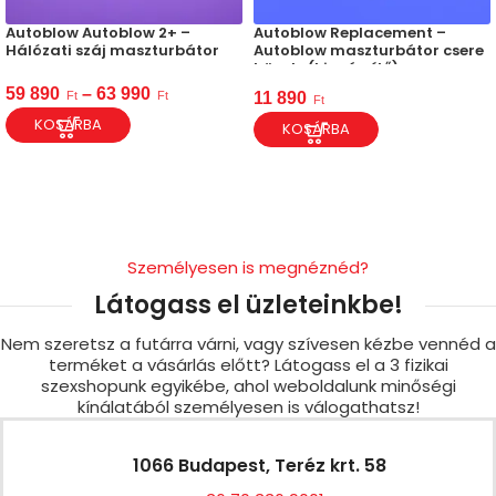
Autoblow Autoblow 2+ –
Autoblow Replacement –
Hálózati száj maszturbátor
Autoblow maszturbátor csere
hüvely (kiegészítő)
59 890
–
63 990
Ft
Ft
11 890
Ft
KOSÁRBA
KOSÁRBA
Személyesen is megnéznéd?
Látogass el üzleteinkbe!
Nem szeretsz a futárra várni, vagy szívesen kézbe vennéd a
terméket a vásárlás előtt? Látogass el a 3 fizikai
szexshopunk egyikébe, ahol weboldalunk minőségi
kínálatából személyesen is válogathatsz!
1066 Budapest, Teréz krt. 58