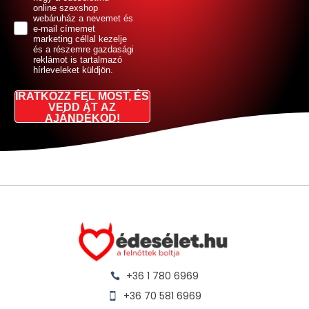
online szexshop
webáruház a nevemet és
e-mail címemet
marketing céllal kezelje
és a részemre gazdasági
reklámot is tartalmazó
hírleveleket küldjön.
IRATKOZZ FEL MOST, ÉS
VEDD ÁT AZ
AJÁNDÉKOD!
+36 1 780 6969
+36 70 581 6969