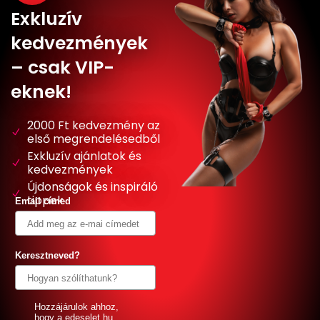
Exkluzív
kedvezmények
– csak VIP-
eknek!
2000 Ft kedvezmény az
első megrendelésedből
Exkluzív ajánlatok és
kedvezmények
Újdonságok és inspiráló
tippek
Email címed
Keresztneved?
GDPR
Hozzájárulok ahhoz,
hogy a edeselet.hu