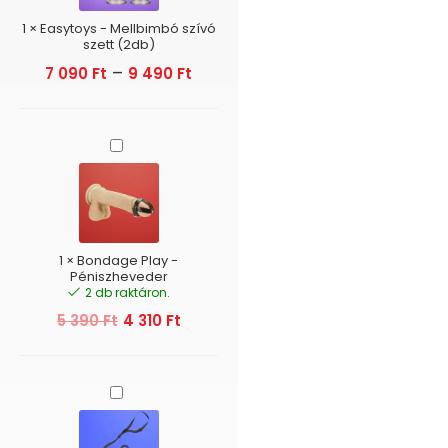
(2db)
1
×
Easytoys - Mellbimbó szívó
szett (2db)
–
7 090
Ft
9 490
Ft
Bondage
Play
-
Péniszheveder
1
×
Bondage Play -
Péniszheveder
2 db raktáron.
5 390
Ft
4 310
Ft
Bathmate
Shower
Strap
-