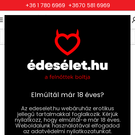
+36 1 780 6969
+3670 581 6969
0
0
FT
Kezdőlap
Szexjátékok
Anál Szexjátékok
Anál Dildók
Elmúltál már 18 éves?
Az edeselet.hu webáruház erotikus
jellegű tartalmakkal foglalkozik. Kérjük
nyilatkozz, hogy elmúltál-e már 18 éves.
Weboldalunk használatával elfogadod
az adatvédelmi nyilatkozatunkat.