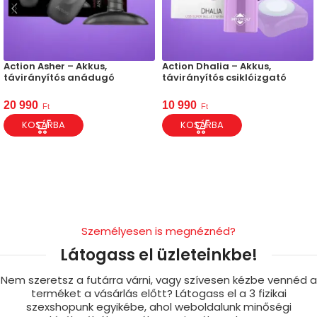
Action Asher – Akkus,
Action Dhalia – Akkus,
távirányítós anádugó
távirányítós csiklóizgató
20 990
10 990
Ft
Ft
KOSÁRBA
KOSÁRBA
Személyesen is megnéznéd?
Látogass el üzleteinkbe!
Nem szeretsz a futárra várni, vagy szívesen kézbe vennéd a
terméket a vásárlás előtt? Látogass el a 3 fizikai
szexshopunk egyikébe, ahol weboldalunk minőségi