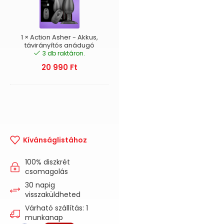
Akkus,
távirányítós
anádugó
1
×
Action Asher - Akkus,
távirányítós anádugó
3 db raktáron.
20 990
Ft
Kívánságlistához
100% diszkrét
csomagolás
30 napig
visszaküldheted
Várható szállítás: 1
munkanap