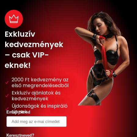
Exkluzív
kedvezmények
– csak VIP-
eknek!
2000 Ft kedvezmény az
első megrendelésedből
Exkluzív ajánlatok és
kedvezmények
Újdonságok és inspiráló
tippek
Email címed
Keresztneved?