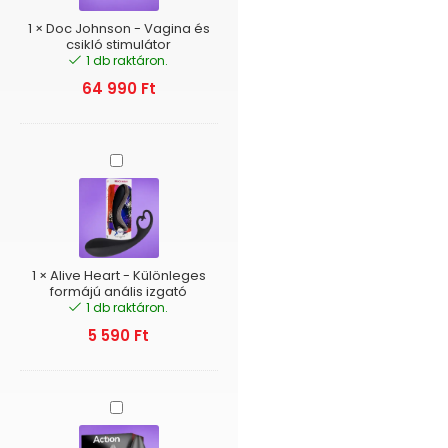
csikló
stimulátor
1
×
Doc Johnson - Vagina és
csikló stimulátor
1 db raktáron.
64 990
Ft
Alive
Heart
-
Különleges
formájú
anális
izgató
1
×
Alive Heart - Különleges
formájú anális izgató
1 db raktáron.
5 590
Ft
Action
Asher
-