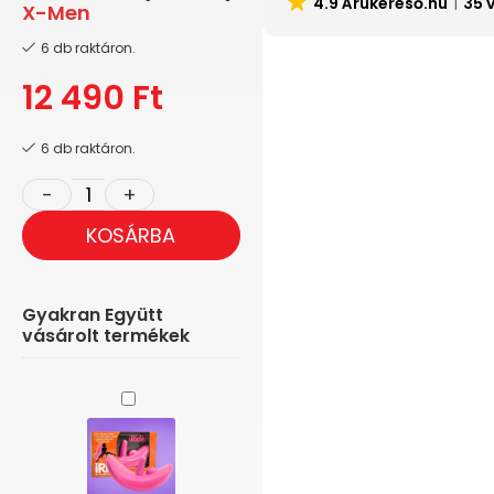
4.9 Árukereső.hu
35 
X-Men
6 db raktáron.
12 490
Ft
6 db raktáron.
KOSÁRBA
Gyakran Együtt
vásárolt termékek
Doc
Johnson
-
Vagina
és