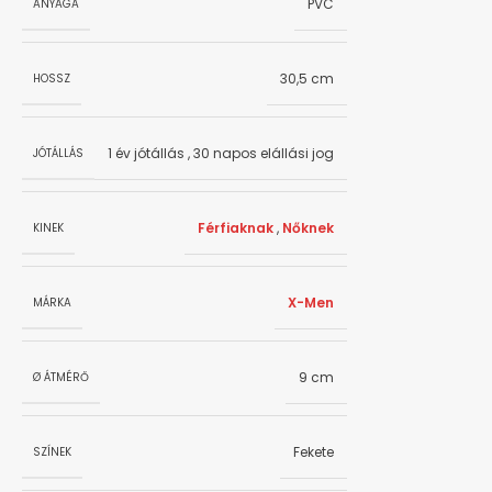
PVC
ANYAGA
30,5 cm
HOSSZ
1 év jótállás
,
30 napos elállási jog
JÓTÁLLÁS
Férfiaknak
,
Nőknek
KINEK
X-Men
MÁRKA
9 cm
Ø ÁTMÉRŐ
Fekete
SZÍNEK