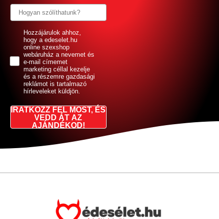
GDPR
Hozzájárulok ahhoz,
hogy a edeselet.hu
online szexshop
webáruház a nevemet és
e-mail címemet
marketing céllal kezelje
és a részemre gazdasági
reklámot is tartalmazó
hírleveleket küldjön.
IRATKOZZ FEL MOST, ÉS
VEDD ÁT AZ
AJÁNDÉKOD!