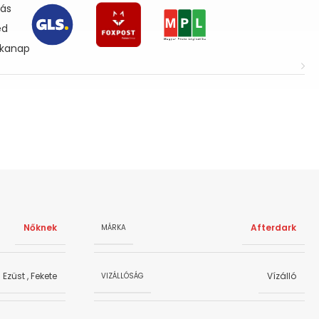
lás
ed
nkanap
Nőknek
Afterdark
MÁRKA
Ezüst
,
Fekete
Vízálló
VIZÁLLÓSÁG