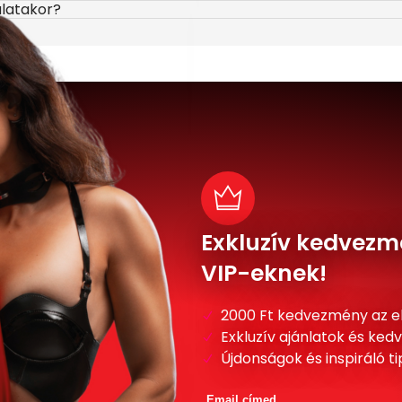
álatakor?
Exkluzív kedvezm
VIP-eknek!
2000 Ft kedvezmény az e
Exkluzív ajánlatok és ke
Újdonságok és inspiráló t
Email címed