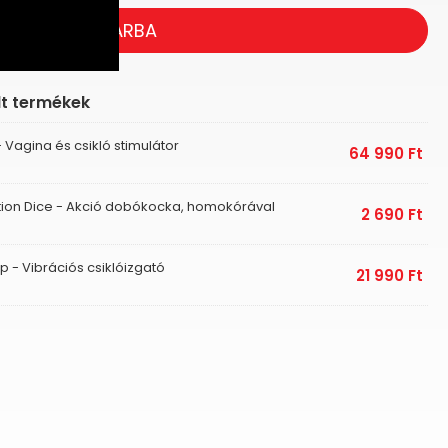
KOSÁRBA
lt termékek
Vagina és csikló stimulátor
64 990
Ft
ction Dice - Akció dobókocka, homokórával
2 690
Ft
p - Vibrációs csiklóizgató
21 990
Ft