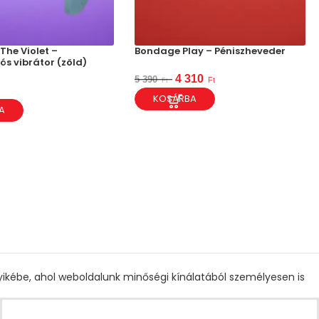
The Violet –
Bondage Play – Péniszheveder
ós vibrátor (zöld)
4 310
5 390
Ft
Ft
KOSÁRBA
A
gyikébe, ahol weboldalunk minőségi kínálatából személyesen is