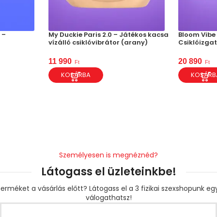
 –
My Duckie Paris 2.0 – Játékos kacsa
Bloom Vibe 
vízálló csiklóvibrátor (arany)
Csiklóizgat
11 990
20 890
Ft
Ft
KOSÁRBA
KOSÁRB
Személyesen is megnéznéd?
Látogass el üzleteinkbe!
erméket a vásárlás előtt? Látogass el a 3 fizikai szexshopunk e
válogathatsz!