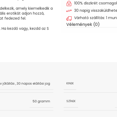
100% diszkrét csomago
delkezik, amely kiemelkedik a
30 napig visszaküldhet
lis erotikát adjon hozzá,
Várható szállítás: 1 mu
t fedezed fel.
Vélemények (0)
. Ha kezdő vagy, kezdd az S
év jótállás
,
30 napos elállási jog
KINEK
50 gramm
SZÍNEK