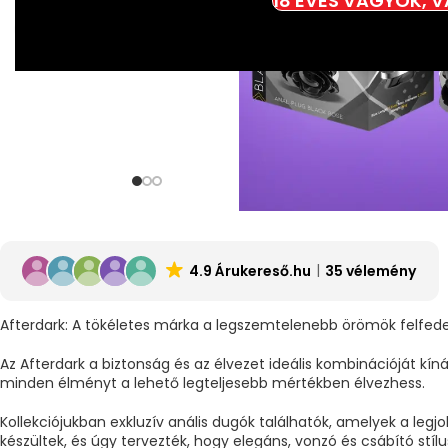
18 ÉVES VAGYOK, 
4.9 Árukereső.hu
35 vélemény
Afterdark: A tökéletes márka a legszemtelenebb örömök felfed
Az Afterdark a biztonság és az élvezet ideális kombinációját kíná
minden élményt a lehető legteljesebb mértékben élvezhess.
Kollekciójukban exkluzív anális dugók találhatók, amelyek a le
készültek, és úgy tervezték, hogy elegáns, vonzó és csábító stíl