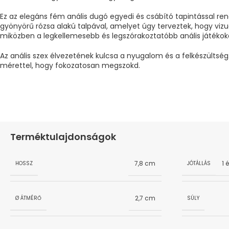
Ez az elegáns fém anális dugó egyedi és csábító tapintással ren
gyönyörű rózsa alakú talpával, amelyet úgy terveztek, hogy vizuá
miközben a legkellemesebb és legszórakoztatóbb anális játékoka
Az anális szex élvezetének kulcsa a nyugalom és a felkészültség
mérettel, hogy fokozatosan megszokd.
Terméktulajdonságok
7,8 cm
1 
HOSSZ
JÓTÁLLÁS
2,7 cm
Ø ÁTMÉRŐ
SÚLY