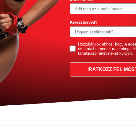
Keresztneved?
GDPR
Hozzájárulok ahhoz, hogy a ede
és e-mail címemet marketing cél
tartalmazó hírleveleket küldjön.
IRATKOZZ FEL MOS