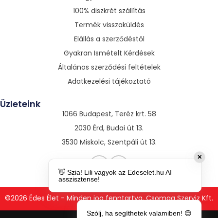
100% diszkrét szállítás
Termék visszaküldés
Elállás a szerződéstől
Gyakran Ismételt Kérdések
Általános szerződési feltételek
Adatkezelési tájékoztató
Üzleteink
1066 Budapest, Teréz krt. 58
2030 Érd, Budai út 13.
3530 Miskolc, Szentpáli út 13.
✕
👋 Szia! Lili vagyok az Edeselet.hu AI
asszisztense!
©2026 Édes Élet - Minden jog fenntartva. Csomag Szerviz Kft.
Szólj, ha segíthetek valamiben! 😊
Afterdark