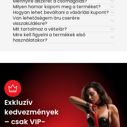
Mennyire diszkrét a csomagolás?
Milyen hamar kapom meg a terméket?
Hogyan lehet beváltani a vásárlási kupont?
Van lehetőségem áru cserére
visszaküldésre?
Mit tartalmaz a vételár?
Mire kell figyelni a termékek első
használatakor?
Exkluzív
kedvezmények
– csak VIP-