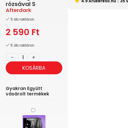
4.9 Árukereső.hu
35 
rózsával S
Afterdark
5 db raktáron.
2 590
Ft
5 db raktáron.
KOSÁRBA
Gyakran Együtt
vásárolt termékek
Action
Asher
-
Akkus,