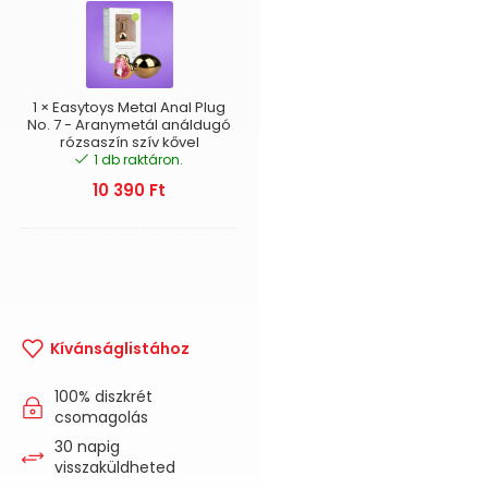
Metal
Anal
Plug
No.
7
-
1
×
Easytoys Metal Anal Plug
Aranymetál
No. 7 - Aranymetál análdugó
rózsaszín szív kővel
análdugó
1 db raktáron.
rózsaszín
szív
10 390
Ft
kővel
Kívánságlistához
100% diszkrét
csomagolás
30 napig
visszaküldheted