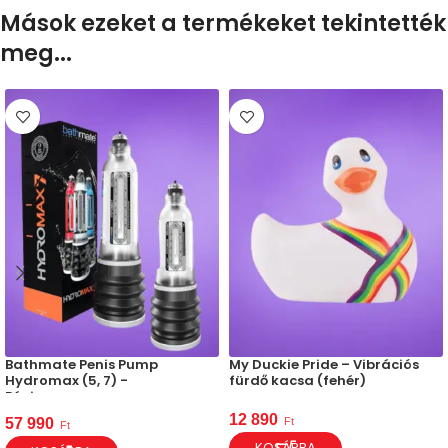
Mások ezeket a termékeket tekintették
meg...
Bathmate Penis Pump
My Duckie Pride – Vibrációs
Hydromax (5, 7) -
fürdő kacsa (fehér)
Péniszpumpa
12 890
Ft
57 990
Ft
KOSÁRBA