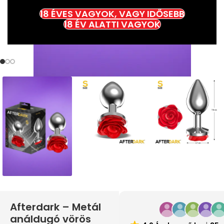
18 ÉVES VAGYOK, VAGY IDŐSEBB
18 ÉV ALATTI VAGYOK
Afterdark – Metál
análdugó vörös