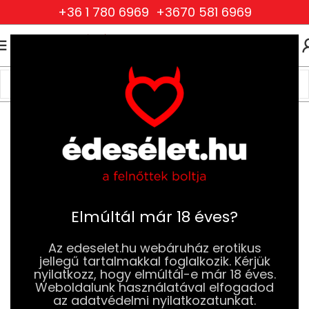
+36 1 780 6969
+3670 581 6969
0
0
FT
Kezdőlap
Szexjátékok
Análdugók (Plugok)
Különleges Análdugók
Elmúltál már 18 éves?
Az edeselet.hu webáruház erotikus
jellegű tartalmakkal foglalkozik. Kérjük
nyilatkozz, hogy elmúltál-e már 18 éves.
Weboldalunk használatával elfogadod
az adatvédelmi nyilatkozatunkat.