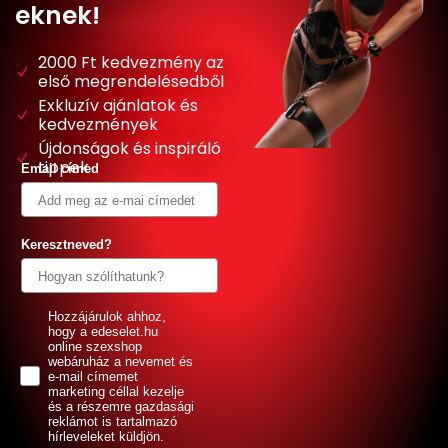
eknek!
2000 Ft kedvezmény az
első megrendelésedből
Exkluzív ajánlatok és
kedvezmények
Újdonságok és inspiráló
tippek
Email címed
Keresztneved?
GDPR
Hozzájárulok ahhoz,
hogy a edeselet.hu
online szexshop
webáruház a nevemet és
e-mail címemet
marketing céllal kezelje
és a részemre gazdasági
reklámot is tartalmazó
hírleveleket küldjön.