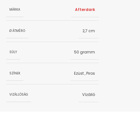
Afterdark
MÁRKA
2,7 cm
Ø ÁTMÉRŐ
50 gramm
SÚLY
Ezüst
,
Piros
SZÍNEK
Vízálló
VIZÁLLÓSÁG