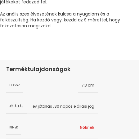
játékokat fedezed fel.
Az anális szex élvezetének kulcsa a nyugalom és a
felkészültség. Ha kezdő vagy, kezdd az S mérettel, hogy
fokozatosan megszokd.
Terméktulajdonságok
7,8 cm
HOSSZ
1 év jótállás
,
30 napos elállási jog
JÓTÁLLÁS
Nőknek
KINEK