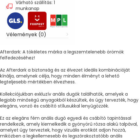
Várható szállítás: 1
munkanap
Vélemények (0)
Afterdark: A tökéletes márka a legszemtelenebb örömök
felfedezéséhez!
Az Afterdark a biztonság és az élvezet ideális kombinációját
kínálja, amelynek célja, hogy minden élményt a lehető
legteljesebb mértékben élvezhess.
Kollekciójukban exkluzív anális dugók találhatók, amelyek a
legjobb minőségű anyagokból készültek, és úgy tervezték, hogy
elegáns, vonzó és csábító stílusukkal lenyűgözzék.
Ez az elegáns fém anális dugó egyedi és csábító tapintással
rendelkezik, amely kiemelkedik a gyönyörű rózsa alakú talpával,
amelyet úgy terveztek, hogy vizuális erotikát adjon hozzá,
miközben a legkellemesebb és legszórakoztatóbb anális