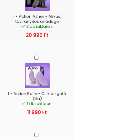
távirányítós
anádugó
1
×
Action Asher - Akkus,
távirányítós anádugó
3 db raktáron.
20 990
Ft
Action
Patty
-
Csiklóizgató
(lila)
1
×
Action Patty - Csiklóizgató
(lila)
1 db raktáron.
11 990
Ft
Easytoys