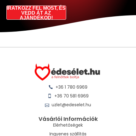
IRATKOZZ FEL MOST, ÉS
VEDD ÁT AZ
AJÁNDÉKOD!
+36 1 780 6969
+36 70 581 6969
uzlet@edeselet.hu
Vásárlói Információk
Elérhetőségek
Ingyenes szállítás