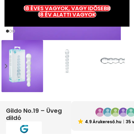
18 ÉVES VAGYOK, VAGY IDŐSEBB
18 ÉV ALATTI VAGYOK
Gildo No.19 – Üveg
dildó
4.9 Árukereső.hu
35 