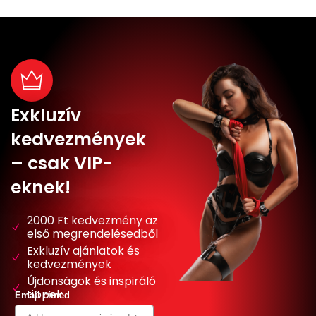
Exkluzív
kedvezmények
– csak VIP-
eknek!
2000 Ft kedvezmény az
első megrendelésedből
Exkluzív ajánlatok és
kedvezmények
Újdonságok és inspiráló
tippek
Email címed