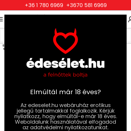
+36 1 780 6969
+3670 581 6969
0
0
FT
Kezdőlap
Szexjátékok
Dildók
Üveg Dildók
ELFOG
YOTT
Elmúltál már 18 éves?
Az edeselet.hu webáruház erotikus
jellegű tartalmakkal foglalkozik. Kérjük
nyilatkozz, hogy elmúltál-e már 18 éves.
Weboldalunk használatával elfogadod
az adatvédelmi nyilatkozatunkat.