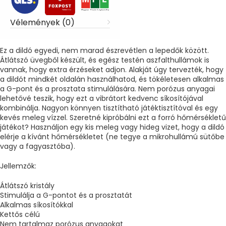
Vélemények (0)
Ez a dildó egyedi, nem marad észrevétlen a lepedők között.
Átlátszó üvegből készült, és egész testén aszfalthullámok is
vannak, hogy extra érzéseket adjon. Alakját úgy tervezték, hogy
a dildót mindkét oldalán használhatod, és tökéletesen alkalmas
a G-pont és a prosztata stimulálására. Nem porózus anyagai
lehetővé teszik, hogy ezt a vibrátort kedvenc síkosítójával
kombinálja. Nagyon könnyen tisztítható játéktisztítóval és egy
kevés meleg vízzel. Szeretné kipróbálni ezt a forró hőmérsékletű
játékot? Használjon egy kis meleg vagy hideg vizet, hogy a dildó
elérje a kívánt hőmérsékletet (ne tegye a mikrohullámú sütőbe
vagy a fagyasztóba).
Jellemzők:
Átlátszó kristály
Stimulálja a G-pontot és a prosztatát
Alkalmas síkosítókkal
Kettős célú
Nem tartalmaz porózus anyagokat