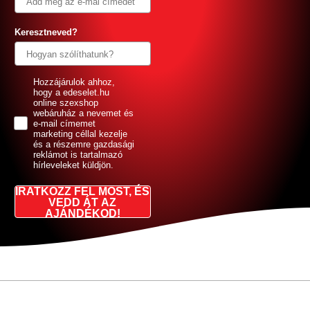
Keresztneved?
GDPR
Hozzájárulok ahhoz,
hogy a edeselet.hu
online szexshop
webáruház a nevemet és
e-mail címemet
marketing céllal kezelje
és a részemre gazdasági
reklámot is tartalmazó
hírleveleket küldjön.
IRATKOZZ FEL MOST, ÉS
VEDD ÁT AZ
AJÁNDÉKOD!