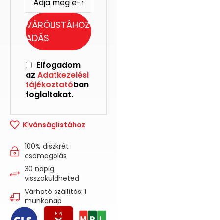
VÁRÓLISTÁHOZ
ADÁS
Elfogadom
az
Adatkezelési
tájékoztató
ban
foglaltakat.
Kívánságlistához
100% diszkrét
csomagolás
30 napig
visszaküldheted
Várható szállítás: 1
munkanap