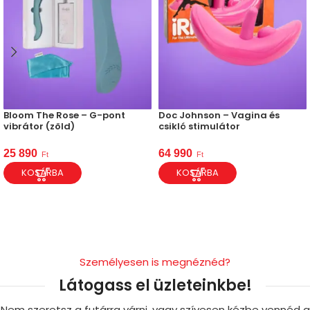
Bloom The Rose – G-pont
Doc Johnson – Vagina és
vibrátor (zöld)
csikló stimulátor
25 890
64 990
Ft
Ft
KOSÁRBA
KOSÁRBA
Személyesen is megnéznéd?
Látogass el üzleteinkbe!
Nem szeretsz a futárra várni, vagy szívesen kézbe vennéd a