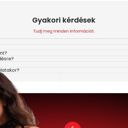
Gyakori kérdések
Tudj meg minden információt.
ont?
désre?
álatakor?