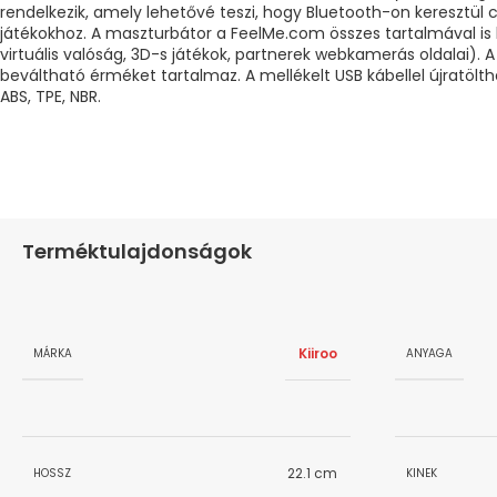
rendelkezik, amely lehetővé teszi, hogy Bluetooth-on keresztül 
játékokhoz. A maszturbátor a FeelMe.com összes tartalmával is k
virtuális valóság, 3D-s játékok, partnerek webkamerás oldalai). 
beváltható érméket tartalmaz. A mellékelt USB kábellel újratölth
ABS, TPE, NBR.
Terméktulajdonságok
Kiiroo
MÁRKA
ANYAGA
22.1 cm
HOSSZ
KINEK