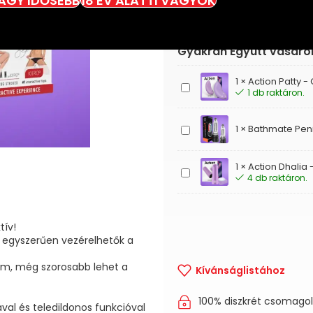
VAGY IDŐSEBB
18 ÉV ALATTI VAGYOK
Gyakran Együtt vásáro
1
×
Action Patty - 
Action
1 db raktáron.
Patty
-
Csiklóizgató
Bathmate
1
×
Bathmate Pen
(lila)
Penis
Pump
1
×
Action Dhalia 
Hydromax
Action
4 db raktáron.
(5,
Dhalia
7)
-
-
Akkus,
Péniszpumpa
távirányítós
tív!
csiklóizgató
 egyszerűen vezérelhetők a
 cm, még szorosabb lehet a
Kívánságlistához
100% diszkrét csomago
al és teledildonos funkcióval