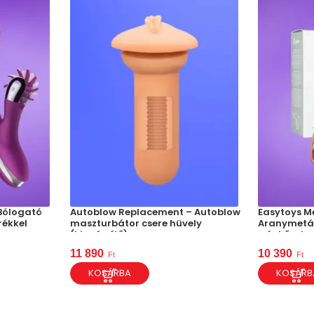
 Bólogató
Autoblow Replacement – Autoblow
Easytoys Me
rékkel
maszturbátor csere hüvely
Aranymetál
(kiegészítő)
szív kővel
11 890
10 390
Ft
Ft
KOSÁRBA
KOSÁRB