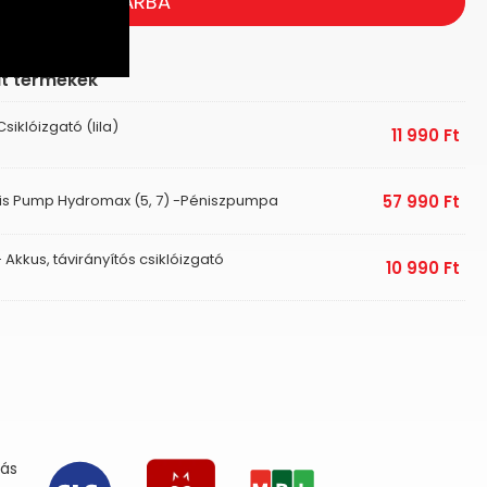
KOSÁRBA
lt termékek
Csiklóizgató (lila)
11 990
Ft
is Pump Hydromax (5, 7) -Péniszpumpa
57 990
Ft
- Akkus, távirányítós csiklóizgató
10 990
Ft
lás