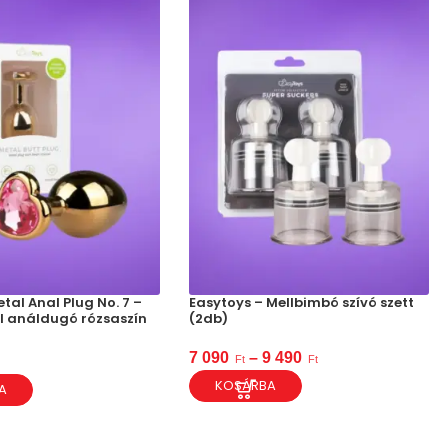
tal Anal Plug No. 7 –
Easytoys – Mellbimbó szívó szett
 análdugó rózsaszín
(2db)
7 090
–
9 490
Ft
Ft
KOSÁRBA
A