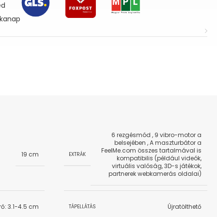
ed
nkanap
6 rezgésmód
,
9 vibro-motor a
belsejében
,
A maszturbátor a
FeelMe.com összes tartalmával is
19 cm
EXTRÁK
kompatibilis (például videók,
virtuális valóság, 3D-s játékok,
partnerek webkamerás oldalai)
ő: 3.1-4.5 cm
Újratölthető
TÁPELLÁTÁS