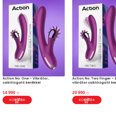
Action No. One – Vibrátor,
Action No. Two Finger –
csiklóizgató kerékkel
vibrátor csiklóizgató ke
14 990
20 990
Ft
Ft
KOSÁRBA
KOSÁRBA