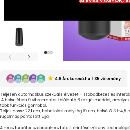
18 ÉVES VAGYOK, 
4.9 Árukereső.hu
35 vélemény
Teljesen automatikus szexuális élvezet – szabadkezes és interak
A belsejében 9 vibro-motor található 6 rezgésmóddal, amelyek
többfunkciós gombbal.
Teljes hossz 22,1 cm, behatolási mélység 19 cm, belső Ø 3,1-4,5
rugalmas pontozott ujjal.
A maszturbátor szabadalmaztatott érintésérzékeny technológiáv