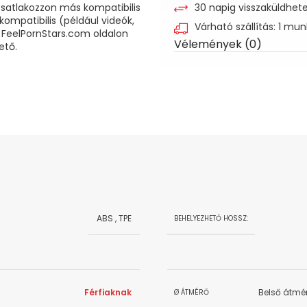
csatlakozzon más kompatibilis
30 napig visszaküldhet
ompatibilis (például videók,
Várható szállítás: 1 mu
A FeelPornStars.com oldalon
Vélemények (0)
ető.
ABS
,
TPE
BEHELYEZHETŐ HOSSZ:
Férfiaknak
Belső átmér
Ø ÁTMÉRŐ