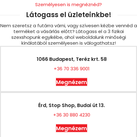
Személyesen is megnéznéd?
Látogass el üzleteinkbe!
Nem szeretsz a futárra várni, vagy szívesen kézbe vennéd a
terméket a vásárlás előtt? Látogass el a 3 fizikai
szexshopunk egyikébe, ahol weboldalunk minőségi
kínálatából személyesen is válogathatsz!
1066 Budapest, Teréz krt. 58
+36 70 336 9001
Megnézem
Érd, Stop Shop, Budai út 13.
+36 30 880 4230
Megnézem