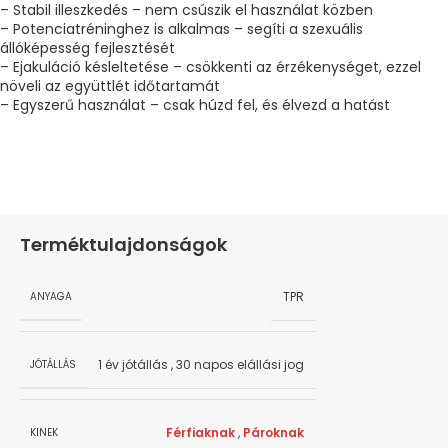
– Stabil illeszkedés – nem csúszik el használat közben
– Potenciatréninghez is alkalmas – segíti a szexuális
állóképesség fejlesztését
– Ejakuláció késleltetése – csökkenti az érzékenységet, ezzel
növeli az együttlét időtartamát
– Egyszerű használat – csak húzd fel, és élvezd a hatást
Terméktulajdonságok
TPR
ANYAGA
1 év jótállás
,
30 napos elállási jog
JÓTÁLLÁS
Férfiaknak
,
Pároknak
KINEK