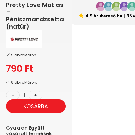
Pretty Love Matias
–
4.9 Árukereső.hu
35 
Péniszmandzsetta
(natúr)
9 db raktáron.
790
Ft
9 db raktáron.
KOSÁRBA
Gyakran Együtt
vásárolt termékek