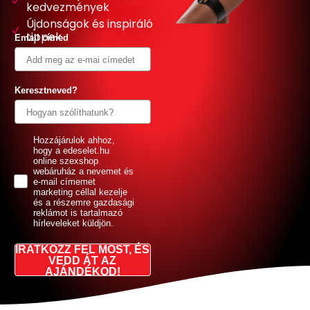
kedvezmények
Újdonságok és inspiráló
tippek
Email címed
Keresztneved?
GDPR
Hozzájárulok ahhoz,
hogy a edeselet.hu
online szexshop
webáruház a nevemet és
e-mail címemet
marketing céllal kezelje
és a részemre gazdasági
reklámot is tartalmazó
hírleveleket küldjön.
IRATKOZZ FEL MOST, ÉS
VEDD ÁT AZ
AJÁNDÉKOD!