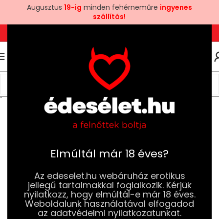
Augusztus
19-ig
minden fehérneműre
ingyenes
szállítás!
+36 1 780 6969
+3670 581 6969
0
0
FT
Kezdőlap
Szexjátékok
Pénisz és Erekció Növelés
Pénisz Köpenyek
Elmúltál már 18 éves?
Az edeselet.hu webáruház erotikus
jellegű tartalmakkal foglalkozik. Kérjük
nyilatkozz, hogy elmúltál-e már 18 éves.
Weboldalunk használatával elfogadod
az adatvédelmi nyilatkozatunkat.