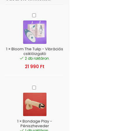
Bloom
The
Tulip
-
Vibrációs
csiklóizgató
1
×
Bloom The Tulip - Vibrációs
csiklóizgató
2 db raktáron.
21 990
Ft
Bondage
Play
-
Péniszheveder
1
×
Bondage Play -
Péniszheveder
1 db raktáron.