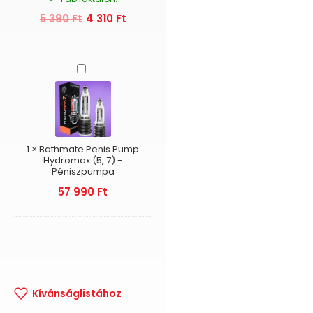
5 390
Ft
4 310
Ft
Bathmate
Penis
Pump
Hydromax
(5,
7)
-
1
×
Bathmate Penis Pump
Péniszpumpa
Hydromax (5, 7) -
Péniszpumpa
57 990
Ft
Kívánságlistához