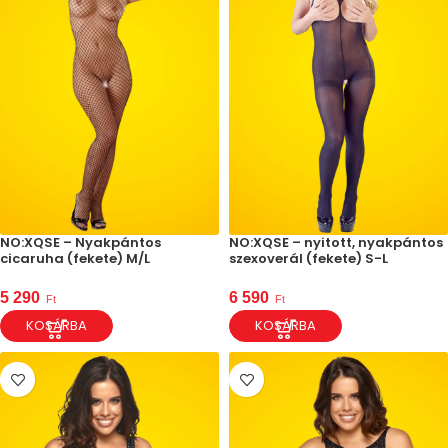
NO:XQSE – Nyakpántos
NO:XQSE – nyitott, nyakpántos
cicaruha (fekete) M/L
szexoverál (fekete) S-L
5 290
6 590
Ft
Ft
KOSÁRBA
KOSÁRBA