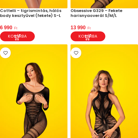
Cottelli – tigrismintás, hálós
Obsessive G329 – Fekete
body kesztyűvel (fekete) S-L
harisnyaoverál S/M/L
6 990
13 990
Ft
Ft
KOSÁRBA
KOSÁRBA