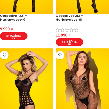
Obsessive F221 –
Obsessive F213 –
Harisnyaoverál
Harisnyaoverál
9 990
Ft
11 990
KOSÁRBA
Ft
KOSÁRBA