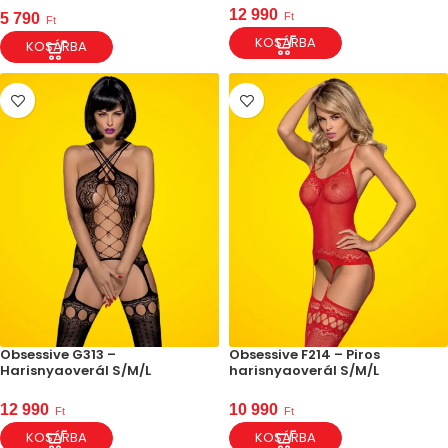
12 990
Ft
5 790
Ft
KOSÁRBA
KOSÁRBA
Obsessive G313 –
Obsessive F214 – Piros
Harisnyaoverál S/M/L
harisnyaoverál S/M/L
12 990
10 990
Ft
Ft
KOSÁRBA
KOSÁRBA