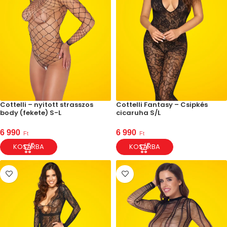
Cottelli – nyitott strasszos
Cottelli Fantasy – Csipkés
body (fekete) S-L
cicaruha S/L
6 990
6 990
Ft
Ft
KOSÁRBA
KOSÁRBA