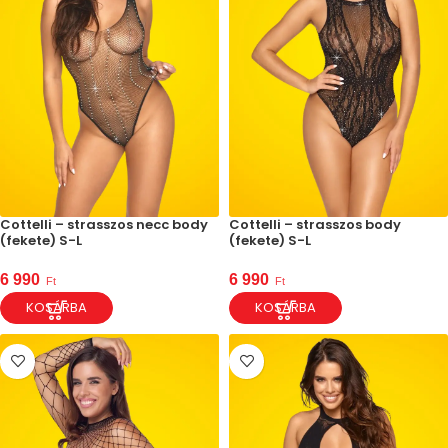
Cottelli – strasszos necc body
Cottelli – strasszos body
(fekete) S-L
(fekete) S-L
6 990
6 990
Ft
Ft
KOSÁRBA
KOSÁRBA