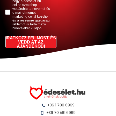
hogy a edeselet.hu
online szexshop
webáruház a nevemet és
e-mail címemet
marketing céllal kezelje
és a részemre gazdasági
reklámot is tartalmazó
hírleveleket küldjön.
IRATKOZZ FEL MOST, ÉS
VEDD ÁT AZ
AJÁNDÉKOD!
+36 1 780 6969
+36 70 581 6969