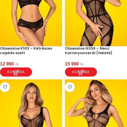
Obsessive K103 – Kétrészes
Obsessive G336 – Necc
csipkés szett
harisnyaoverál (fekete)
12 990
15 990
Ft
Ft
KOSÁRBA
KOSÁRBA