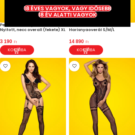
18 ÉVES VAGYOK, VAGY IDŐSEBB
18 ÉV ALATTI VAGYOK
Penthouse Body Search –
Obsessive F210 –
Nyitott, necc overall (fekete) XL
Harisnyaoverál S/M/L
3 190
14 890
Ft
Ft
KOSÁRBA
KOSÁRBA