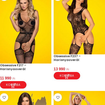
Obsessive F237 –
Harisnyaoverál
Obsessive F217 –
Harisnyaoverál
13 990
Ft
KOSÁRBA
11 990
Ft
KOSÁRBA