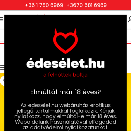
+36 1 780 6969
+3670 581 6969
0
0
FT
Harisnyaruhák
Kezdőlap
Ruhák és Fehérneműk
Női Ruhák és Fehérneműk
Harisnyaruhák
Szűrők
Elmúltál már 18 éves?
Az edeselet.hu webáruház erotikus
jellegű tartalmakkal foglalkozik. Kérjük
nyilatkozz, hogy elmúltál-e már 18 éves.
Weboldalunk használatával elfogadod
az adatvédelmi nyilatkozatunkat.