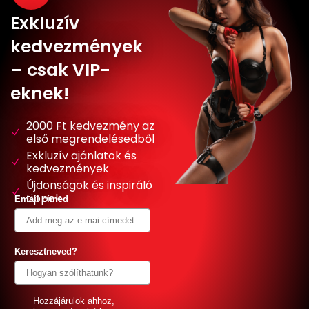
Exkluzív
kedvezmények
– csak VIP-
eknek!
2000 Ft kedvezmény az
első megrendelésedből
Exkluzív ajánlatok és
kedvezmények
Újdonságok és inspiráló
tippek
Email címed
Keresztneved?
GDPR
Hozzájárulok ahhoz,