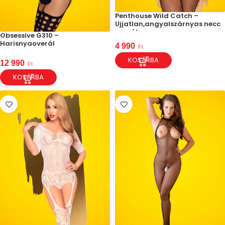
Penthouse Wild Catch –
Ujjatlan,angyalszárnyas necc
overál
Obsessive G310 –
Harisnyaoverál
4 990
Ft
KOSÁRBA
12 990
Ft
KOSÁRBA