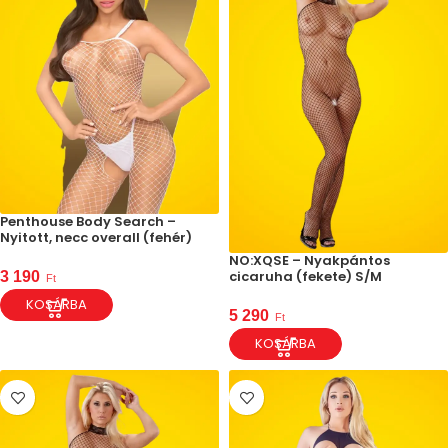
Penthouse Body Search –
Nyitott, necc overall (fehér)
NO:XQSE – Nyakpántos
cicaruha (fekete) S/M
3 190
Ft
KOSÁRBA
5 290
Ft
KOSÁRBA