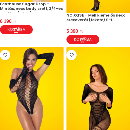
Penthouse Sugar Drop –
Mintás, necc body szett, 3/4-es
ujjakkal (fehér)
NO:XQSE – Mell kiemelős necc
szexoverál (fekete) S-L
6 190
Ft
KOSÁRBA
5 390
Ft
KOSÁRBA