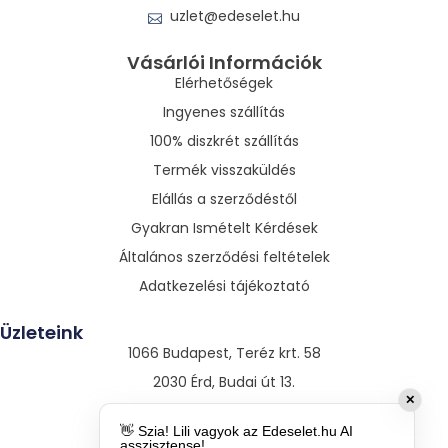
uzlet@edeselet.hu
Vásárlói Információk
Elérhetőségek
Ingyenes szállítás
100% diszkrét szállítás
Termék visszaküldés
Elállás a szerződéstől
Gyakran Ismételt Kérdések
Általános szerződési feltételek
Adatkezelési tájékoztató
Üzleteink
1066 Budapest, Teréz krt. 58
2030 Érd, Budai út 13.
✕
3530 Miskolc, Szentpáli út 13.
👋 Szia! Lili vagyok az Edeselet.hu AI
asszisztense!