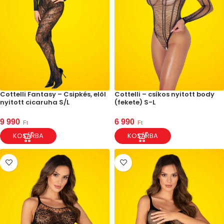
Cottelli Fantasy – Csipkés, elöl
Cottelli – csíkos nyitott body
nyitott cicaruha S/L
(fekete) S-L
9 990
6 990
Ft
Ft
KOSÁRBA
KOSÁRBA