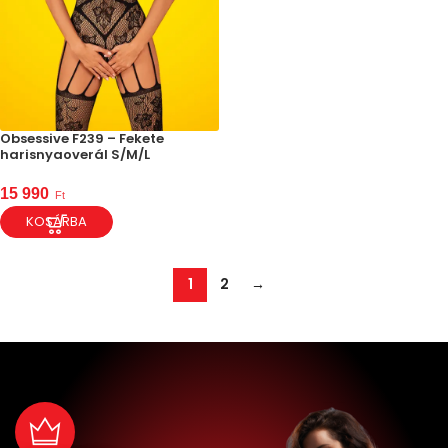
Obsessive F239 – Fekete
harisnyaoverál S/M/L
15 990
Ft
KOSÁRBA
1
2
→