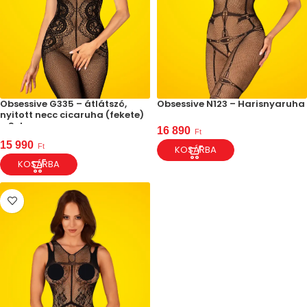
Obsessive G335 – átlátszó,
Obsessive N123 – Harisnyaruha
nyitott necc cicaruha (fekete)
– S-L
16 890
Ft
15 990
Ft
KOSÁRBA
KOSÁRBA