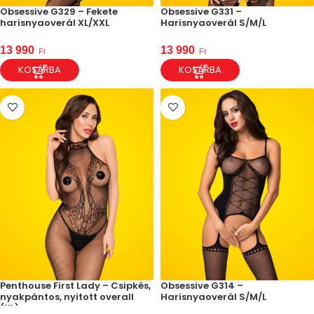
Obsessive G329 – Fekete
Obsessive G331 –
harisnyaoverál XL/XXL
Harisnyaoverál S/M/L
13 990
13 990
Ft
Ft
KOSÁRBA
KOSÁRBA
Penthouse First Lady – Csipkés,
Obsessive G314 –
nyakpántos, nyitott overall
Harisnyaoverál S/M/L
(XL)