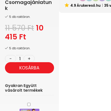
Csomagajánlatun
4.9 Árukereső.hu
35 
k
5 db raktáron.
11 570
Ft
10
415
Ft
5 db raktáron.
KOSÁRBA
Gyakran Együtt
vásárolt termékek
Cicis
kötény