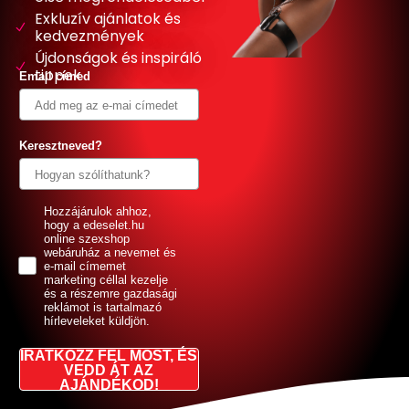
Exkluzív ajánlatok és
kedvezmények
Újdonságok és inspiráló
tippek
Email címed
Keresztneved?
GDPR
Hozzájárulok ahhoz,
hogy a edeselet.hu
online szexshop
webáruház a nevemet és
e-mail címemet
marketing céllal kezelje
és a részemre gazdasági
reklámot is tartalmazó
hírleveleket küldjön.
IRATKOZZ FEL MOST, ÉS
VEDD ÁT AZ
AJÁNDÉKOD!