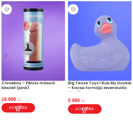
Cloneboy – Pénisz másoló
Big Teaze Toys I Rub My Duckie
készlet (pink)
– Kacsa formájú levendulás
fürdőbomba
16 990
Ft
5 990
Ft
KOSÁRBA
KOSÁRBA