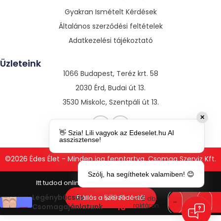
Gyakran Ismételt Kérdések
Általános szerződési feltételek
Adatkezelési tájékoztató
Üzleteink
1066 Budapest, Teréz krt. 58
2030 Érd, Budai út 13.
3530 Miskolc, Szentpáli út 13.
✕
👋 Szia! Lili vagyok az Edeselet.hu AI
asszisztense!
©2026 Édes Élet - Minden jog fenntartva. Csomag Szerviz Kft.
Szólj, ha segíthetek valamiben! 😊
11
Legénybúcsús
Elállás a szerződéstől
570
Ft
5 db
raktáron.
Csomagajánlatunk
10
415
Ft