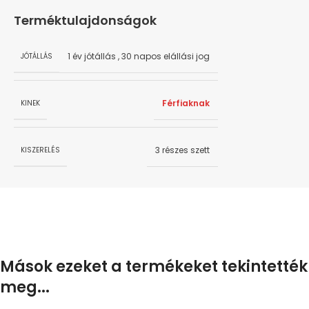
Terméktulajdonságok
1 év jótállás
,
30 napos elállási jog
JÓTÁLLÁS
Férfiaknak
KINEK
3 részes szett
KISZERELÉS
Mások ezeket a termékeket tekintették
meg...