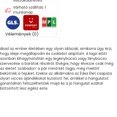
visszaküldheted
Várható szállítás: 1
munkanap
Vélemények (0)
Akad az ember életében egy olyan időszak, amikorra úgy érzi,
hogy ideje megállapodni és családot alapítani. A lagzi előtt
azonban kihagyhatatlan egy legénybúcsú vagy lánybúcsú
szervezése a barátok részéről. Elvégre, hagy élvezze csak még
az életet ‘szabadon’ a pár mind két tagja, még mielőtt
bekötnék a fejüket. Ezekre az alkalmakra az Édes Élet csapata
olyan vicces ajándékokat kutatott fel, amikkel a hangulatot
garantáltan feltüzelhetitek majd és a jó hangulat ezáltal
biztosított lesz egész este.