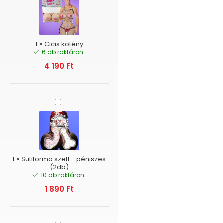
1
×
Cicis kötény
6 db raktáron.
4 190
Ft
Sütiforma
szett
-
péniszes
(2db)
1
×
Sütiforma szett - péniszes
(2db)
10 db raktáron.
1 890
Ft