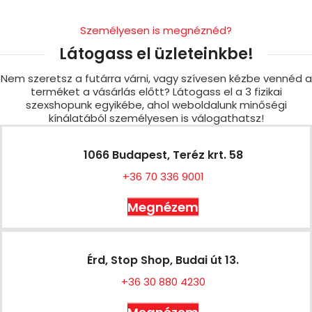
Személyesen is megnéznéd?
Látogass el üzleteinkbe!
Nem szeretsz a futárra várni, vagy szívesen kézbe vennéd a
terméket a vásárlás előtt? Látogass el a 3 fizikai
szexshopunk egyikébe, ahol weboldalunk minőségi
kínálatából személyesen is válogathatsz!
1066 Budapest, Teréz krt. 58
+36 70 336 9001
Megnézem
Érd, Stop Shop, Budai út 13.
+36 30 880 4230