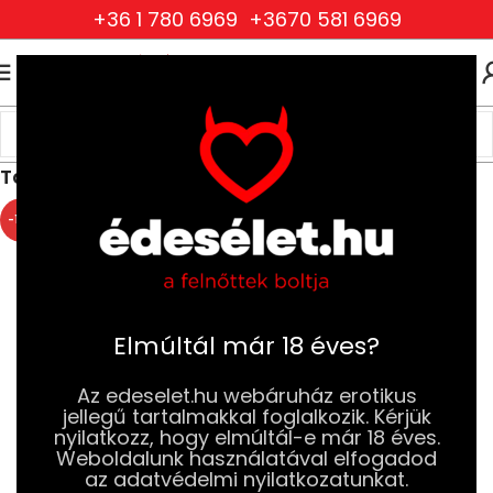
+36 1 780 6969
+3670 581 6969
0
0
FT
Kezdőlap
Erotikus Játékok, Ajándékok és Partikellékek
Társasjátékok
-10%
Elmúltál már 18 éves?
Az edeselet.hu webáruház erotikus
jellegű tartalmakkal foglalkozik. Kérjük
nyilatkozz, hogy elmúltál-e már 18 éves.
Weboldalunk használatával elfogadod
az adatvédelmi nyilatkozatunkat.