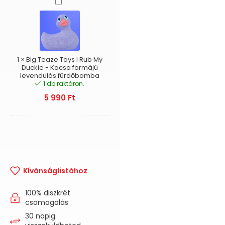
Big
Teaze
Toys
I
Rub
My
Duckie
1
×
Big Teaze Toys I Rub My
-
Duckie - Kacsa formájú
levendulás fürdőbomba
Kacsa
1 db raktáron.
formájú
levendulás
5 990
Ft
fürdőbomba
Kívánságlistához
100% diszkrét
csomagolás
30 napig