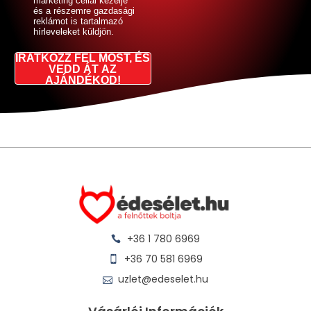
marketing céllal kezelje
és a részemre gazdasági
reklámot is tartalmazó
hírleveleket küldjön.
IRATKOZZ FEL MOST, ÉS
VEDD ÁT AZ
AJÁNDÉKOD!
+36 1 780 6969
+36 70 581 6969
uzlet@edeselet.hu