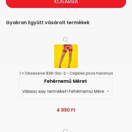
KOSÁRBA
Gyakran Együtt vásárolt termékek
Obsessive
838-
Sto-
3
-
Csipkés
piros
1
×
Obsessive 838-Sto-3 - Csipkés piros harisnya
harisnya
Fehérnemű Méret
4 990
Ft
Baci