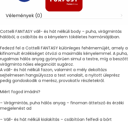
Vélemények (0)
Cottelli FANTASY váll- és hát nélküli body – puha, virágmintás
hálóból, a csábítás és a kényelem tökéletes harmóniájában.
Fedezd fel a Cottelli FANTASY különleges fehérneműjét, amely a
kifinomult érzékiséget ötvözi a maximális kényelemmel. A puha,
rugalmas hálós anyag gyönyörűen simul a testre, míg a beszőtt
virágminta nőies eleganciát sugároz.
A váll- és hát nélküli fazon, valamint a mély dekoltázs
sejtelmesen hangsúlyozza a test vonalait, a nyitott üleprész
pedig gondoskodik a merész, provokatív részletekről.
Miért fogod imádni?
– Virágmintás, puha hálós anyag – finoman áttetsző és érzéki
megjelenést ad
– Váll- és hát nélküli kialakítás – csábítóan felfedi a bőrt