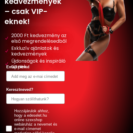
kedvezmények
– csak VIP-
eknek!
2000 Ft kedvezmény az
első megrendelésedből
Exkluzív ajánlatok és
kedvezmények
Újdonságok és inspiráló
tippek
Email címed
Keresztneved?
GDPR
Hozzájárulok ahhoz,
hogy a edeselet.hu
online szexshop
webáruház a nevemet és
e-mail címemet