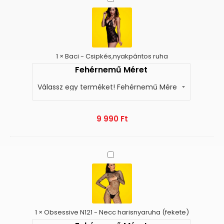
-
Csipkés,nyakpántos
ruha
1
×
Baci - Csipkés,nyakpántos ruha
Fehérnemű Méret
9 990
Ft
Obsessive
N121
-
Necc
harisnyaruha
(fekete)
1
×
Obsessive N121 - Necc harisnyaruha (fekete)