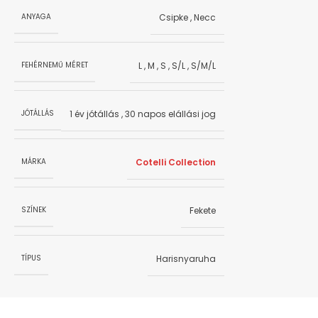
Csipke
,
Necc
ANYAGA
L
,
M
,
S
,
S/L
,
S/M/L
FEHÉRNEMŰ MÉRET
1 év jótállás
,
30 napos elállási jog
JÓTÁLLÁS
Cotelli Collection
MÁRKA
Fekete
SZÍNEK
Harisnyaruha
TÍPUS