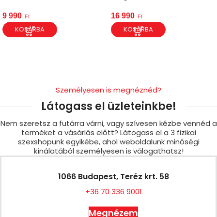
9 990
16 990
Ft
Ft
KOSÁRBA
KOSÁRBA
Személyesen is megnéznéd?
Látogass el üzleteinkbe!
Nem szeretsz a futárra várni, vagy szívesen kézbe vennéd a
terméket a vásárlás előtt? Látogass el a 3 fizikai
szexshopunk egyikébe, ahol weboldalunk minőségi
kínálatából személyesen is válogathatsz!
1066 Budapest, Teréz krt. 58
+36 70 336 9001
Megnézem