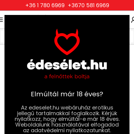
+36 1 780 6969
+3670 581 6969
0
0
FT
Kezdőlap
Ruhák és Fehérneműk
Női Ruhák és Fehérneműk
Harisnyaruhák
Elmúltál már 18 éves?
Az edeselet.hu webáruház erotikus
jellegű tartalmakkal foglalkozik. Kérjük
nyilatkozz, hogy elmúltál-e már 18 éves.
Weboldalunk használatával elfogadod
az adatvédelmi nyilatkozatunkat.