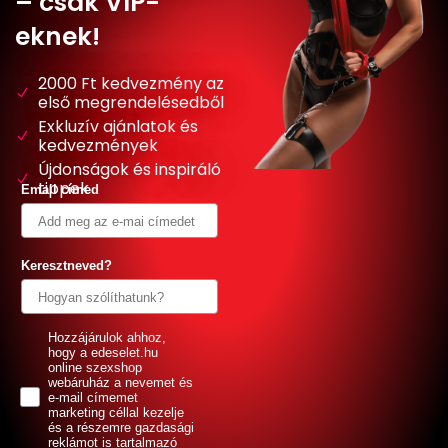
– csak VIP-
eknek!
2000 Ft kedvezmény az
első megrendelésedből
Exkluzív ajánlatok és
kedvezmények
Újdonságok és inspiráló
tippek
Email címed
Keresztneved?
GDPR
Hozzájárulok ahhoz,
hogy a edeselet.hu
online szexshop
webáruház a nevemet és
e-mail címemet
marketing céllal kezelje
és a részemre gazdasági
reklámot is tartalmazó