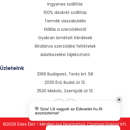
Ingyenes szállítás
100% diszkrét szállítás
Termék visszaküldés
Elállás a szerződéstől
Gyakran Ismételt Kérdések
Általános szerződési feltételek
Adatkezelési tájékoztató
Üzleteink
1066 Budapest, Teréz krt. 58
2030 Érd, Budai út 13.
3530 Miskolc, Szentpáli út 13.
✕
👋 Szia! Lili vagyok az Edeselet.hu AI
asszisztense!
©2026 Édes Élet - Minden jog fenntartva. Csomag Szerviz Kft.