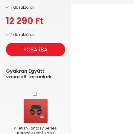
1 db raktáron.
12 290
Ft
1 db raktáron.
KOSÁRBA
Gyakran Együtt
vásárolt termékek
Fetish
Fantasy
Series
-
Kötöző
szett
(3
1
×
Fetish Fantasy Series -
db)
Kötöző szett (3 db)