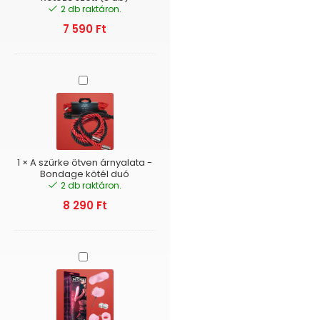
2 db raktáron.
7 590
Ft
A
szürke
ötven
árnyalata
-
Bondage
kötél
1
×
A szürke ötven árnyalata -
duó
Bondage kötél duó
2 db raktáron.
8 290
Ft
Intoyou
BDSM
Line
-
Kezdő