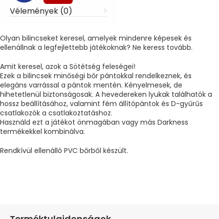
Vélemények (0)
Olyan bilincseket keresel, amelyek mindenre képesek és
ellenállnak a legfejlettebb játékoknak? Ne keress tovább.
Amit keresel, azok a Sötétség feleségei!
Ezek a bilincsek minőségi bőr pántokkal rendelkeznek, és
elegáns varrással a pántok mentén. Kényelmesek, de
hihetetlenül biztonságosak. A hevedereken lyukak találhatók a
hossz beállításához, valamint fém állítópántok és D-gyűrűs
csatlakozók a csatlakoztatáshoz.
Használd ezt a játékot önmagában vagy más Darkness
termékekkel kombinálva.
Rendkívül ellenálló PVC bőrből készült.
Terméktulajdonságok