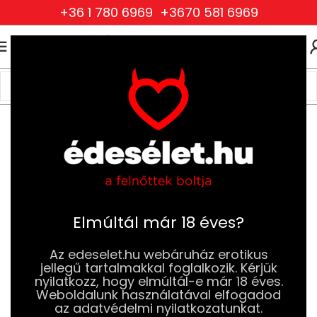
+36 1 780 6969
+3670 581 6969
0
0
FT
Kezdőlap
BDSM
Bilincsek és Kötelek
Elmúltál már 18 éves?
Az edeselet.hu webáruház erotikus
jellegű tartalmakkal foglalkozik. Kérjük
nyilatkozz, hogy elmúltál-e már 18 éves.
Weboldalunk használatával elfogadod
az adatvédelmi nyilatkozatunkat.