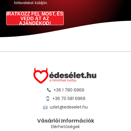
hírleveleket küldjön.
IRATKOZZ FEL MOST, ÉS
VEDD ÁT AZ
AJÁNDÉKOD!
+36 1 780 6969
+36 70 581 6969
uzlet@edeselet.hu
Vásárlói Információk
Elérhetőségek