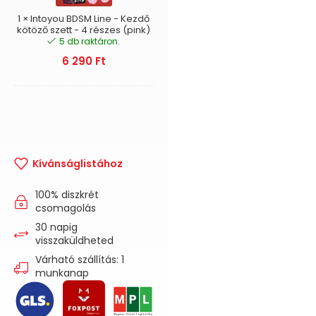
kötöző
szett
1
×
Intoyou BDSM Line - Kezdő
-
kötöző szett - 4 részes (pink)
5 db raktáron.
4
részes
6 290
Ft
(pink)
Kívánságlistához
100% diszkrét
csomagolás
30 napig
visszaküldheted
Várható szállítás: 1
munkanap