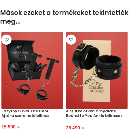
Mások ezeket a termékeket tekintették
meg...
Easytoys Over The Door –
A szürke ötven árnyalata –
Ajtóra szerelhető bilincs
Bound to You Ankle bilincsek
(fekete)
15 990
Ft
28 490
Ft