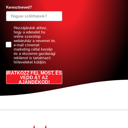
Keresztneved?
GDPR
Hozzájárulok ahhoz,
hogy a edeselet.hu
online szexshop
webáruház a nevemet és
e-mail címemet
marketing céllal kezelje
és a részemre gazdasági
reklámot is tartalmazó
hírleveleket küldjön.
IRATKOZZ FEL MOST, ÉS
VEDD ÁT AZ
AJÁNDÉKOD!