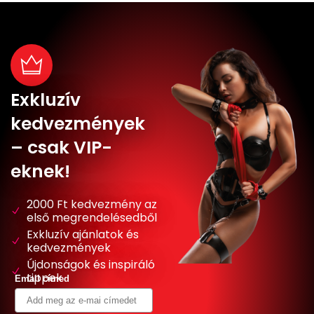
Exkluzív
kedvezmények
– csak VIP-
eknek!
2000 Ft kedvezmény az
első megrendelésedből
Exkluzív ajánlatok és
kedvezmények
Újdonságok és inspiráló
tippek
Email címed