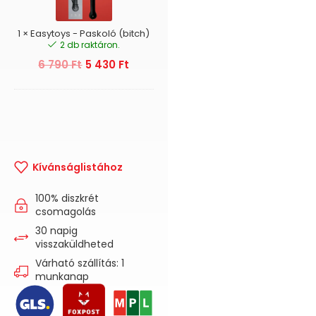
1
×
Easytoys - Paskoló (bitch)
2 db raktáron.
6 790
Ft
5 430
Ft
Kívánságlistához
100% diszkrét
csomagolás
30 napig
visszaküldheted
Várható szállítás: 1
munkanap