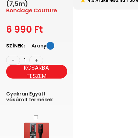
4.9 Árukereső.hu
35 
(7,5m)
Bondage Couture
6 990
Ft
SZÍNEK
Arany
KOSÁRBA
TESZEM
Gyakran Együtt
vásárolt termékek
Easytoys
-
Paskoló
(bitch)