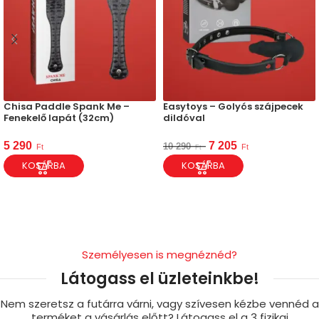
Chisa Paddle Spank Me –
Easytoys – Golyós szájpecek
Fenekelő lapát (32cm)
dildóval
5 290
7 205
10 290
Ft
Ft
Ft
KOSÁRBA
KOSÁRBA
Személyesen is megnéznéd?
Látogass el üzleteinkbe!
Nem szeretsz a futárra várni, vagy szívesen kézbe vennéd a
terméket a vásárlás előtt? Látogass el a 3 fizikai