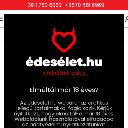
+36 1 780 6969
+3670 581 6969
0
0
FT
Kezdőlap
BDSM
Bilincsek és Kötelek
Bondage szalagok és kötelek
Elmúltál már 18 éves?
Az edeselet.hu webáruház erotikus
jellegű tartalmakkal foglalkozik. Kérjük
nyilatkozz, hogy elmúltál-e már 18 éves.
Weboldalunk használatával elfogadod
az adatvédelmi nyilatkozatunkat.