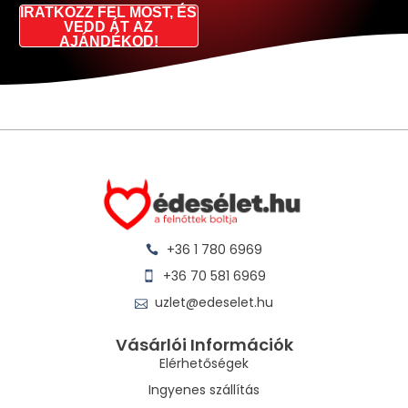
IRATKOZZ FEL MOST, ÉS
VEDD ÁT AZ
AJÁNDÉKOD!
+36 1 780 6969
+36 70 581 6969
uzlet@edeselet.hu
Vásárlói Információk
Elérhetőségek
Ingyenes szállítás