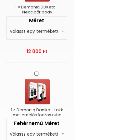
1
×
Demoniq DDKeto -
Necc,bőr body
Méret
12 000
Ft
Demoniq
Danika
-
Lakk
mellemelős
fodros
ruha
1
×
Demoniq Danika - Lakk
mellemelős fodros ruha
Fehérnemű Méret