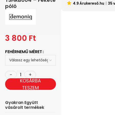
TSHRB004 – Fekete
4.9 Árukereső.hu
35 
póló
3 800
Ft
FEHÉRNEMŰ MÉRET
KOSÁRBA
TESZEM
Gyakran Együtt
vásárolt termékek