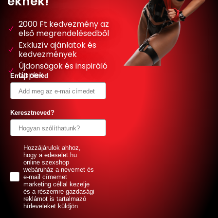
eknek!
2000 Ft kedvezmény az
első megrendelésedből
Exkluzív ajánlatok és
kedvezmények
Újdonságok és inspiráló
tippek
Email címed
Keresztneved?
GDPR
Hozzájárulok ahhoz,
hogy a edeselet.hu
online szexshop
webáruház a nevemet és
e-mail címemet
marketing céllal kezelje
és a részemre gazdasági
reklámot is tartalmazó
hírleveleket küldjön.