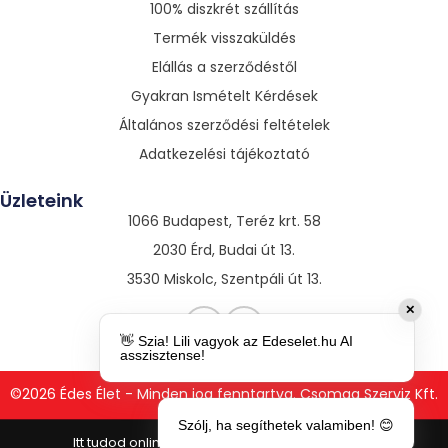
100% diszkrét szállítás
Termék visszaküldés
Elállás a szerződéstől
Gyakran Ismételt Kérdések
Általános szerződési feltételek
Adatkezelési tájékoztató
Üzleteink
1066 Budapest, Teréz krt. 58
2030 Érd, Budai út 13.
3530 Miskolc, Szentpáli út 13.
✕
👋 Szia! Lili vagyok az Edeselet.hu AI
asszisztense!
©2026 Édes Élet - Minden jog fenntartva. Csomag Szerviz Kft.
Szólj, ha segíthetek valamiben! 😊