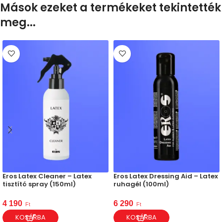
Mások ezeket a termékeket tekintették
meg...
Eros Latex Cleaner – Latex
Eros Latex Dressing Aid – Latex
tisztító spray (150ml)
ruhagél (100ml)
4 190
6 290
Ft
Ft
KOSÁRBA
KOSÁRBA