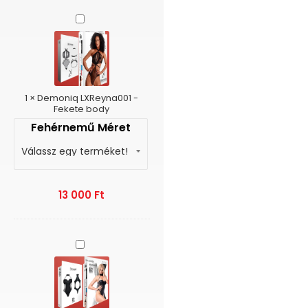
Demoniq
LXReyna001
-
Fekete
body
1
×
Demoniq LXReyna001 -
Fekete body
Fehérnemű Méret
13 000
Ft
Demoniq
DDKeto
-
Necc,bőr
body