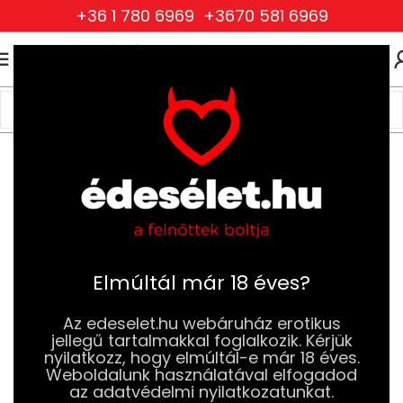
+36 1 780 6969
+3670 581 6969
0
0
FT
Kezdőlap
BDSM
Fétis ruházat
Férfi fétis ruházat és kiegészítők
Elmúltál már 18 éves?
Az edeselet.hu webáruház erotikus
jellegű tartalmakkal foglalkozik. Kérjük
nyilatkozz, hogy elmúltál-e már 18 éves.
Weboldalunk használatával elfogadod
az adatvédelmi nyilatkozatunkat.