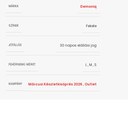
Demoniq
MÁRKA
Fekete
SZÍNEK
30 napos elállási jog
JÓTÁLLÁS
L
,
M
,
S
FEHÉRNEMŰ MÉRET
Márcusi Készletkisöprés 2026
,
Outlet
KAMPÁNY