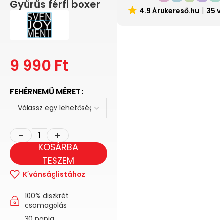
Gyűrűs férfi boxer
4.9 Árukereső.hu
35 
9 990
Ft
FEHÉRNEMŰ MÉRET
KOSÁRBA
TESZEM
Kívánságlistához
100% diszkrét
csomagolás
30 napig