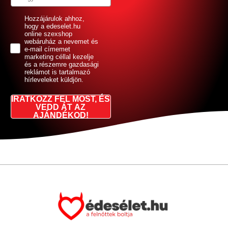
GDPR
Hozzájárulok ahhoz,
hogy a edeselet.hu
online szexshop
webáruház a nevemet és
e-mail címemet
marketing céllal kezelje
és a részemre gazdasági
reklámot is tartalmazó
hírleveleket küldjön.
IRATKOZZ FEL MOST, ÉS
VEDD ÁT AZ
AJÁNDÉKOD!