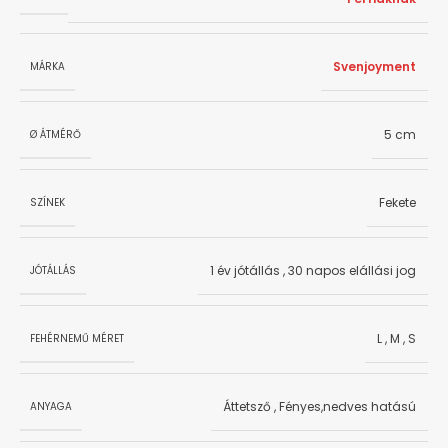
Svenjoyment
MÁRKA
5 cm
Ø ÁTMÉRŐ
Fekete
SZÍNEK
1 év jótállás
,
30 napos elállási jog
JÓTÁLLÁS
L
,
M
,
S
FEHÉRNEMŰ MÉRET
Áttetsző
,
Fényes,nedves hatású
ANYAGA