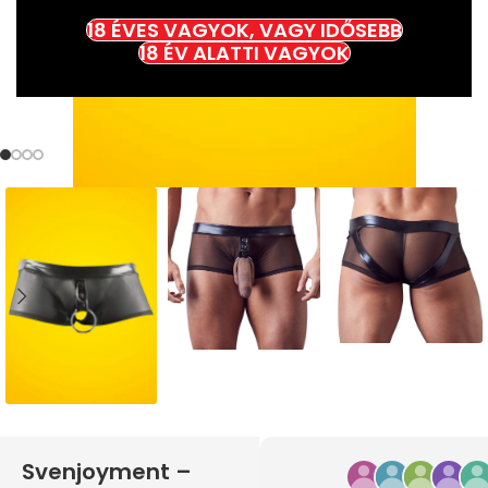
18 ÉVES VAGYOK, VAGY IDŐSEBB
18 ÉV ALATTI VAGYOK
Svenjoyment –