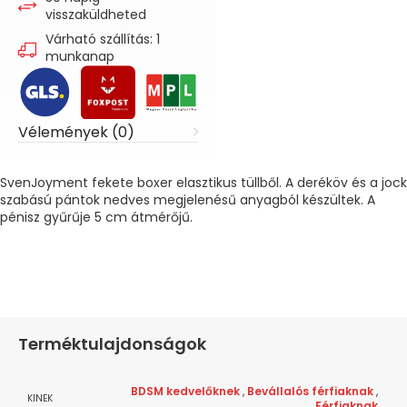
visszaküldheted
Várható szállítás: 1
munkanap
Vélemények (0)
SvenJoyment fekete boxer elasztikus tüllből. A deréköv és a jock
szabású pántok nedves megjelenésű anyagból készültek. A
pénisz gyűrűje 5 cm átmérőjű.
Terméktulajdonságok
BDSM kedvelőknek
,
Bevállalós férfiaknak
,
KINEK
Férfiaknak