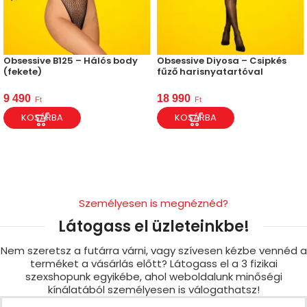
Obsessive B125 – Hálós body
Obsessive Diyosa – Csipkés
(fekete)
fűző harisnyatartóval
9 490
18 990
Ft
Ft
KOSÁRBA
KOSÁRBA
Személyesen is megnéznéd?
Látogass el üzleteinkbe!
Nem szeretsz a futárra várni, vagy szívesen kézbe vennéd a
terméket a vásárlás előtt? Látogass el a 3 fizikai
szexshopunk egyikébe, ahol weboldalunk minőségi
kínálatából személyesen is válogathatsz!