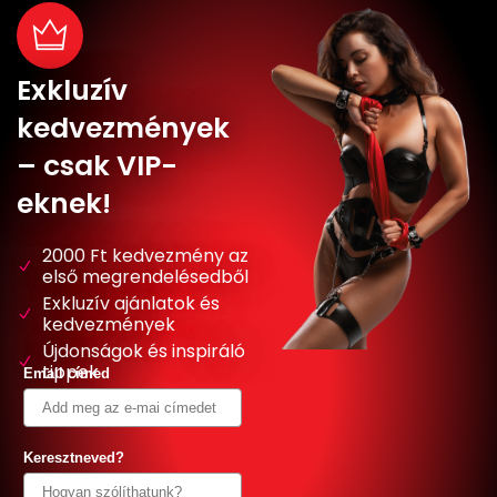
Exkluzív
kedvezmények
– csak VIP-
eknek!
2000 Ft kedvezmény az
első megrendelésedből
Exkluzív ajánlatok és
kedvezmények
Újdonságok és inspiráló
tippek
Email címed
Keresztneved?