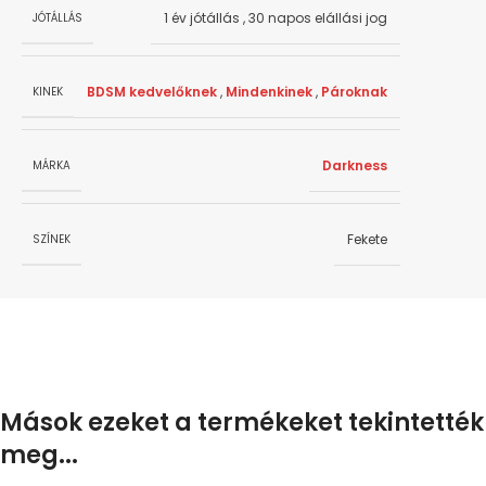
1 év jótállás
,
30 napos elállási jog
JÓTÁLLÁS
BDSM kedvelőknek
,
Mindenkinek
,
Pároknak
KINEK
Darkness
MÁRKA
Fekete
SZÍNEK
Mások ezeket a termékeket tekintették
meg...