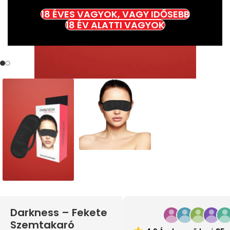
18 ÉVES VAGYOK, VAGY IDŐSEBB
18 ÉV ALATTI VAGYOK
Darkness – Fekete
Szemtakaró