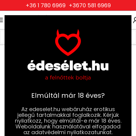
+36 1 780 6969
+3670 581 6969
0
0
FT
Kezdőlap
BDSM
Fétis ruházat
Maszkok és Szemtakarók
Elmúltál már 18 éves?
Az edeselet.hu webáruház erotikus
jellegű tartalmakkal foglalkozik. Kérjük
nyilatkozz, hogy elmúltál-e már 18 éves.
Weboldalunk használatával elfogadod
az adatvédelmi nyilatkozatunkat.