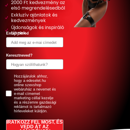
2000 Ft kedvezmény az
első megrendelésedből
Exkluzív ajánlatok és
kedvezmények
Újdonságok és inspiráló
tippek
Email címed
Keresztneved?
GDPR
Hozzájárulok ahhoz,
hogy a edeselet.hu
online szexshop
webáruház a nevemet és
e-mail címemet
marketing céllal kezelje
és a részemre gazdasági
reklámot is tartalmazó
hírleveleket küldjön.
IRATKOZZ FEL MOST, ÉS
VEDD ÁT AZ