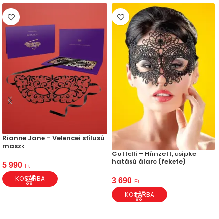
Rianne Jane – Velencei stílusú
maszk
Cottelli – Hímzett, csipke
hatású álarc (fekete)
5 990
Ft
KOSÁRBA
3 690
Ft
KOSÁRBA