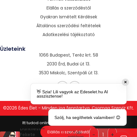
Elállás a szerződéstől
Gyakran Ismételt Kérdések
Általános szerződési feltételek
Adatkezelési tájékoztató
Üzleteink
1066 Budapest, Teréz krt. 58
2030 Érd, Budai út 13.
3530 Miskolc, Szentpáli út 13.
✕
👋 Szia! Lili vagyok az Edeselet.hu AI
asszisztense!
©2026 Édes Élet - Minden jog fenntartva. Csomag Szerviz Kft.
Szólj, ha segíthetek valamiben! 😊
Darkness –
1
Elállás a szerződéstől
7 db
Fekete
raktáron.