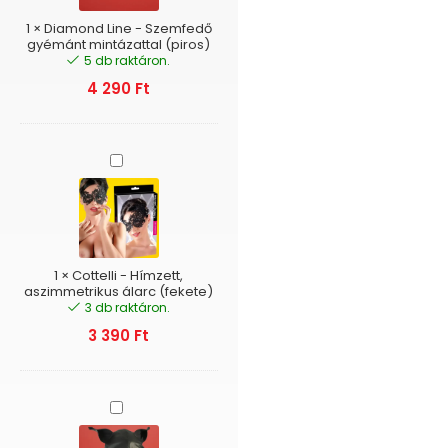
mintázattal
(piros)
1
×
Diamond Line - Szemfedő
gyémánt mintázattal (piros)
5 db raktáron.
4 290
Ft
Cottelli
-
Hímzett,
aszimmetrikus
álarc
(fekete)
1
×
Cottelli - Hímzett,
aszimmetrikus álarc (fekete)
3 db raktáron.
3 390
Ft
Kutya
maszk
-