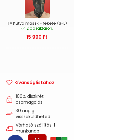
fekete
(S-
L)
1
×
Kutya maszk - fekete (S-L)
2 db raktáron.
15 990
Ft
Kívánságlistához
100% diszkrét
csomagolás
30 napig
visszaküldheted
Várható szállítás: 1
munkanap