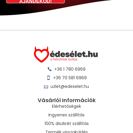
AJÁNDÉKOD!
+36 1 780 6969
+36 70 581 6969
uzlet@edeselet.hu
Vásárlói Információk
Elérhetőségek
Ingyenes szállítás
100% diszkrét szállítás
Termék visszaküldés