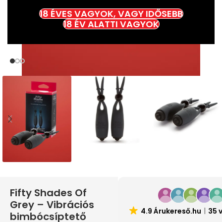
18 ÉVES VAGYOK, VAGY IDŐSEBB
18 ÉV ALATTI VAGYOK
Fifty Shades Of
Grey – Vibrációs
4.9 Árukereső.hu
35 
bimbócsíptető