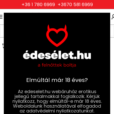
+36 1 780 6969
+3670 581 6969
0
0
FT
Kezdőlap
BDSM
Mellbimbóizgatók
Mellbimbó csíptetők
ELFOG
YOTT
Elmúltál már 18 éves?
Az edeselet.hu webáruház erotikus
jellegű tartalmakkal foglalkozik. Kérjük
nyilatkozz, hogy elmúltál-e már 18 éves.
Weboldalunk használatával elfogadod
az adatvédelmi nyilatkozatunkat.