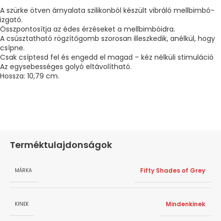
A szürke ötven árnyalata szilikonból készült vibráló mellbimbó-
izgató.
Összpontosítja az édes érzéseket a mellbimbóidra.
A csúsztatható rögzítőgomb szorosan illeszkedik, anélkül, hogy
csípne.
Csak csíptesd fel és engedd el magad – kéz nélküli stimuláció
Az egysebességes golyó eltávolítható.
Hossza: 10,79 cm.
Terméktulajdonságok
Fifty Shades of Grey
MÁRKA
Mindenkinek
KINEK