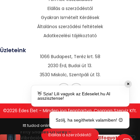
Elállás a szerződéstől
Gyakran Ismételt Kérdések
Általános szerződési feltételek
Adatkezelési tájékoztató
Üzleteink
1066 Budapest, Teréz krt. 58
2030 Érd, Budai út 13.
3530 Miskolc, Szentpáli út 13.
✕
👋 Szia! Lili vagyok az Edeselet.hu AI
asszisztense!
©2026 Édes Élet - Minden jog fenntartva. Csomag Szerviz Kft.
Szólj, ha segíthetek valamiben! 😊
Fifty Shades Of Grey –
8
Elállás a szerződéstől
Vibrációs
Elfogyott