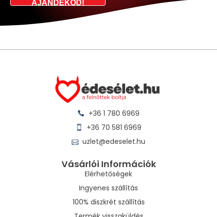
AJÁNDÉKOD!
+36 1 780 6969
+36 70 581 6969
uzlet@edeselet.hu
Vásárlói Információk
Elérhetőségek
Ingyenes szállítás
100% diszkrét szállítás
Termék visszaküldés