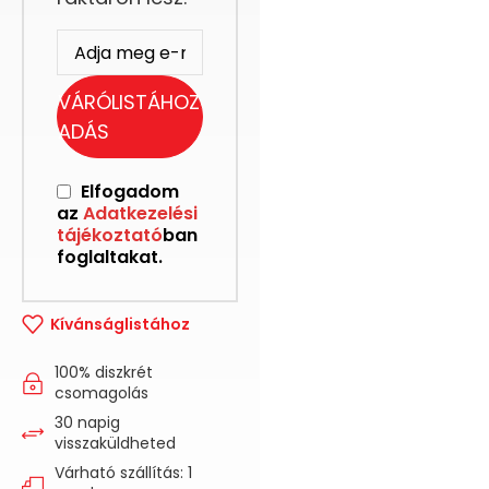
VÁRÓLISTÁHOZ
ADÁS
Elfogadom
az
Adatkezelési
tájékoztató
ban
foglaltakat.
Kívánságlistához
100% diszkrét
csomagolás
30 napig
visszaküldheted
Várható szállítás: 1