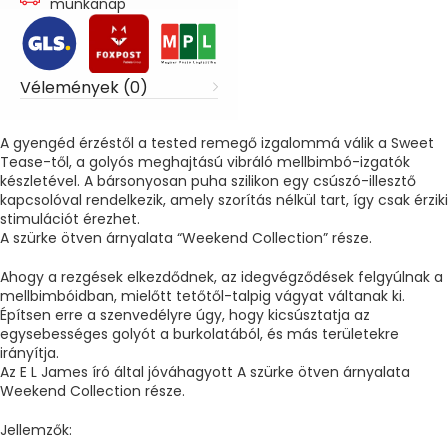
munkanap
Vélemények (0)
A gyengéd érzéstől a tested remegő izgalommá válik a Sweet
Tease-től, a golyós meghajtású vibráló mellbimbó-izgatók
készletével. A bársonyosan puha szilikon egy csúszó-illesztő
kapcsolóval rendelkezik, amely szorítás nélkül tart, így csak érziki
stimulációt érezhet.
A szürke ötven árnyalata “Weekend Collection” része.
Ahogy a rezgések elkezdődnek, az idegvégződések felgyúlnak a
mellbimbóidban, mielőtt tetőtől-talpig vágyat váltanak ki.
Építsen erre a szenvedélyre úgy, hogy kicsúsztatja az
egysebességes golyót a burkolatából, és más területekre
irányítja.
Az E L James író által jóváhagyott A szürke ötven árnyalata
Weekend Collection része.
Jellemzők: