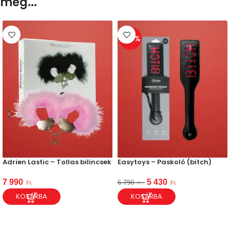
meg...
-20%
Adrien Lastic – Tollas bilincsek
Easytoys – Paskoló (bitch)
7 990
5 430
6 790
Ft
Ft
Ft
KOSÁRBA
KOSÁRBA