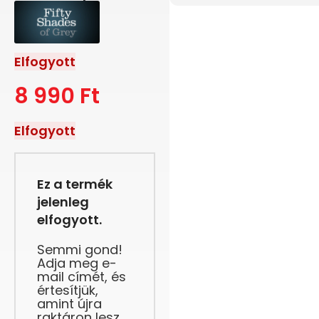
Elfogyott
8 990
Ft
Elfogyott
Ez a termék
jelenleg
elfogyott.
Semmi gond!
Adja meg e-
mail címét, és
értesítjük,
amint újra
raktáron lesz.