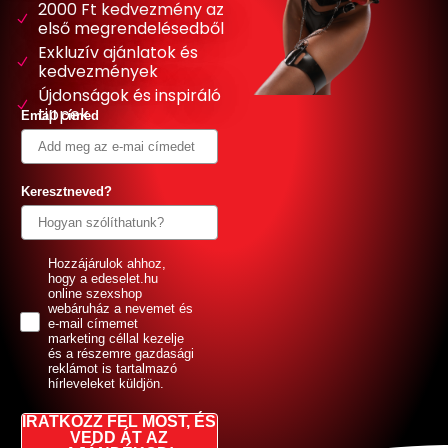
2000 Ft kedvezmény az
első megrendelésedből
Exkluzív ajánlatok és
kedvezmények
Újdonságok és inspiráló
tippek
Email címed
Keresztneved?
GDPR
Hozzájárulok ahhoz,
hogy a edeselet.hu
online szexshop
webáruház a nevemet és
e-mail címemet
marketing céllal kezelje
és a részemre gazdasági
reklámot is tartalmazó
hírleveleket küldjön.
IRATKOZZ FEL MOST, ÉS
VEDD ÁT AZ