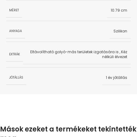
10.79 cm
MÉRET
Szilikon
ANYAGA
Eltávolítható golyó-más területek izgatására is
,
Kéz
EXTRÁK
nélküli élvezet
1 év jótállás
JÓTÁLLÁS
Mások ezeket a termékeket tekintették