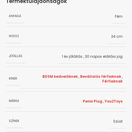
Terméktulajdonságok
Fém
ANYAGA
24 cm
HOSSZ
1 év jótállás
,
30 napos elállási jog
JÓTÁLLÁS
BDSM kedvelőknek
,
Bevállalós férfiaknak
,
KINEK
Férfiaknak
Penis Plug
,
You2Toys
MÁRKA
Ezüst
SZÍNEK