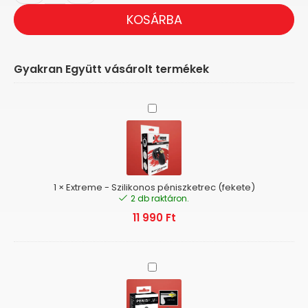
KOSÁRBA
Gyakran Együtt vásárolt termékek
Extreme
-
Szilikonos
péniszketrec
(fekete)
1
×
Extreme - Szilikonos péniszketrec (fekete)
2 db raktáron.
11 990
Ft
Penis
Plug
-
Szilikon