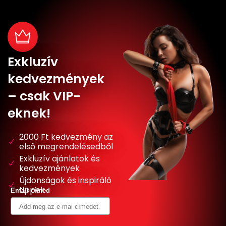
Exkluzív
kedvezmények
– csak VIP-
eknek!
2000 Ft kedvezmény az
első megrendelésedből
Exkluzív ajánlatok és
kedvezmények
Újdonságok és inspiráló
tippek
Email címed