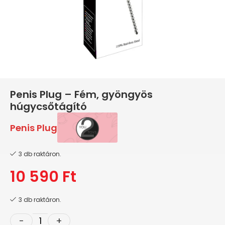
Penis Plug – Fém, gyöngyös
húgycsőtágító
Penis Plug
3 db raktáron.
10 590
Ft
3 db raktáron.