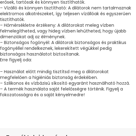
erősek, tartósak és könnyen tisztíthatók.
– Vízálló és könnyen tisztítható: A dilátorok nem tartalmaznak
elektromos alkatrészeket, így teljesen vízállóak és egyszerűen
tisztíthatók.
– Hőmérsékletre érzékeny: A dilátorokat meleg vízben
felmelegítheted, vagy hideg vízben lehűtheted, hogy újabb
dimenziókat adj az élménynek.
– Biztonságos fogónyél: A dilátorok biztonságos és praktikus
fogónyéllel rendelkeznek, lekerekített végükkel pedig
biztonságos használatot biztosítanak.
Erre figyelj oda:
– Használat előtt mindig tisztítsd meg a dilátorokat
megfelelően a higiéniás biztonság érdekében.
– Szilikonos és vízbázisú síkosító egyaránt használható hozzá.
– A termék használata saját felelősségre történik. Figyelj a
fokozatosságra és a saját kényelmedre!