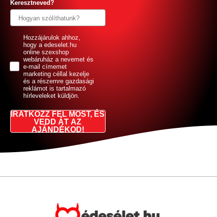
Keresztneved?
GDPR
Hozzájárulok ahhoz,
hogy a edeselet.hu
online szexshop
webáruház a nevemet és
e-mail címemet
marketing céllal kezelje
és a részemre gazdasági
reklámot is tartalmazó
hírleveleket küldjön.
IRATKOZZ FEL MOST, ÉS
VEDD ÁT AZ
AJÁNDÉKOD!