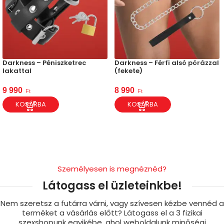
Darkness – Péniszketrec
Darkness – Férfi alsó pórázzal
lakattal
(fekete)
9 990
8 990
Ft
Ft
KOSÁRBA
KOSÁRBA
Személyesen is megnéznéd?
Látogass el üzleteinkbe!
Nem szeretsz a futárra várni, vagy szívesen kézbe vennéd a
terméket a vásárlás előtt? Látogass el a 3 fizikai
szexshopunk egyikébe, ahol weboldalunk minőségi