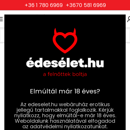
+36 1 780 6969
+3670 581 6969
0
0
FT
Kezdőlap
BDSM
Pénisz és Here Játékok
Elmúltál már 18 éves?
Az edeselet.hu webáruház erotikus
jellegű tartalmakkal foglalkozik. Kérjük
nyilatkozz, hogy elmúltál-e már 18 éves.
Weboldalunk használatával elfogadod
az adatvédelmi nyilatkozatunkat.