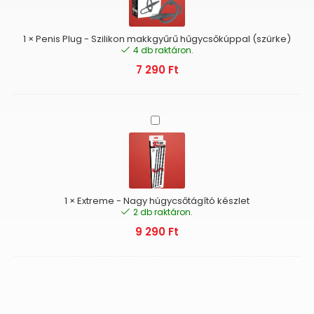
makkgyűrű
hűgycsőkúppal
(szürke)
1
×
Penis Plug - Szilikon makkgyűrű hűgycsőkúppal (szürke)
4 db raktáron.
7 290
Ft
Extreme
-
Nagy
húgycsőtágító
készlet
1
×
Extreme - Nagy húgycsőtágító készlet
2 db raktáron.
9 290
Ft