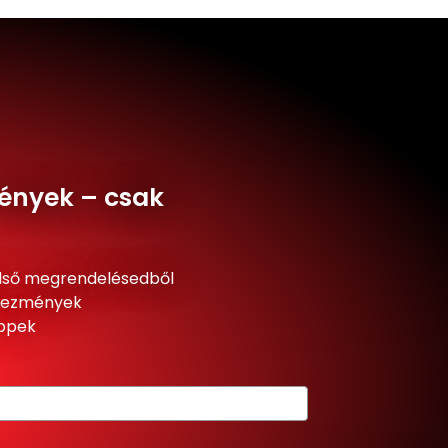
ények – csak
lső megrendelésedből
dvezmények
ippek