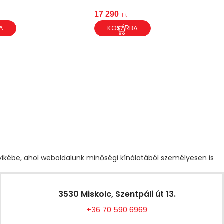
17 290
Ft
A
KOSÁRBA
gyikébe, ahol weboldalunk minőségi kínálatából személyesen is
3530 Miskolc, Szentpáli út 13.
+36 70 590 6969