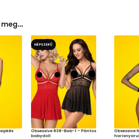
 meg...
NÉPSZERŰ
sipkés
Obsessive 838-Bab-1 – Pántos
Obsessive N
babydoll
harisnyaru