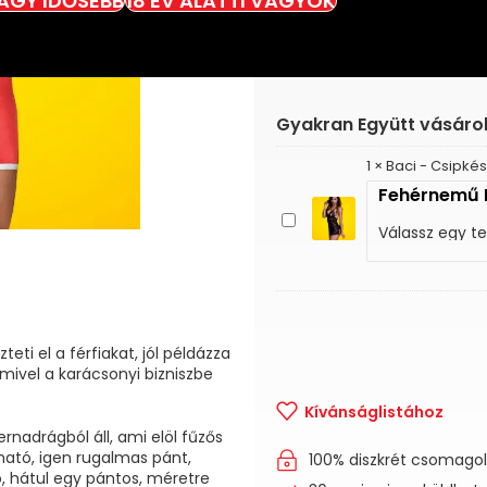
VAGY IDŐSEBB
18 ÉV ALATTI VAGYOK
Gyakran Együtt vásáro
1
×
Baci - Csipké
Fehérnemű 
Baci
-
Csipkés,nyakpántos
ruha
ti el a férfiakat, jól példázza
 mivel a karácsonyi bizniszbe
Kívánságlistához
rnadrágból áll, ami elöl fűzős
ható, igen rugalmas pánt,
100% diszkrét csomago
ló, hátul egy pántos, méretre