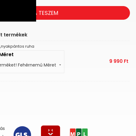
KOSÁRBA TESZEM
lt termékek
s,nyakpántos ruha
Méret
9 990
Ft
lás