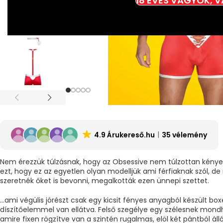
18 ÉVES VAGYOK, 
4.9 Árukereső.hu
35 vélemény
Nem érezzük túlzásnak, hogy az Obsessive nem túlzottan kényezte
ezt, hogy ez az egyetlen olyan modelljük ami férfiaknak szól, de
szeretnék őket is bevonni, megalkották ezen ünnepi szettet.
…ami végülis jórészt csak egy kicsit fényes anyagból készült boxe
díszítőelemmel van ellátva. Felső szegélye egy szélesnek mond
amire fixen rögzítve van a szintén rugalmas, elöl két pántból ál