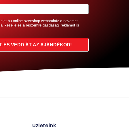
selet.hu online szexshop webáruház a nevemet
lal kezelje és a részemre gazdasági reklámot is
T, ÉS VEDD ÁT AZ AJÁNDÉKOD!
Üzleteink