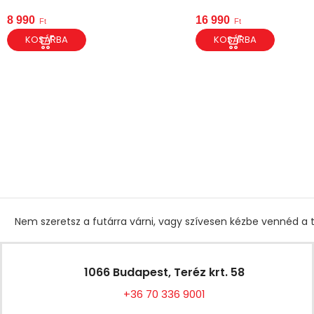
8 990
16 990
Ft
Ft
KOSÁRBA
KOSÁRBA
Nem szeretsz a futárra várni, vagy szívesen kézbe vennéd a t
1066 Budapest, Teréz krt. 58
+36 70 336 9001