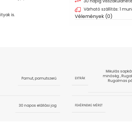
30 napig visszaküldhet
Várható szállítás: 1 mu
tyak is.
Vélemények (0)
Mikulás sapká
minőség
,
Ruga
Pamut, pamutszerű
EXTRÁK
Rugalmas p
30 napos elállási jog
FEHÉRNEMŰ MÉRET