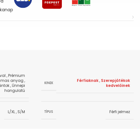
ed
nkanap
val
,
Prémium
lmas anyag
,
Férfiaknak
,
Szerepjátékok
KINEK
ántok
,
Ünnepi
kedvelőinek
hangulatú
L/XL
,
S/M
Férfi jelmez
TÍPUS