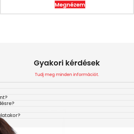
Megnézem
Gyakori kérdések
Tudj meg minden információt.
ont?
désre?
álatakor?