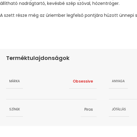
állítható nadrágtartó, kevésbé szép szóval, hózentróger.
A szett része még az úriember legfelső pontjára húzott ünnepi si
Terméktulajdonságok
Obsessive
MÁRKA
ANYAGA
Piros
SZÍNEK
JÓTÁLLÁS