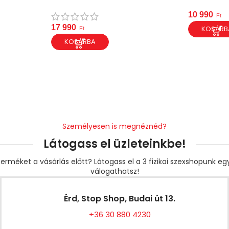
10 990
Ft
17 990
KOSÁRB
Ft
KOSÁRBA
Személyesen is megnéznéd?
Látogass el üzleteinkbe!
erméket a vásárlás előtt? Látogass el a 3 fizikai szexshopunk e
válogathatsz!
Érd, Stop Shop, Budai út 13.
+36 30 880 4230