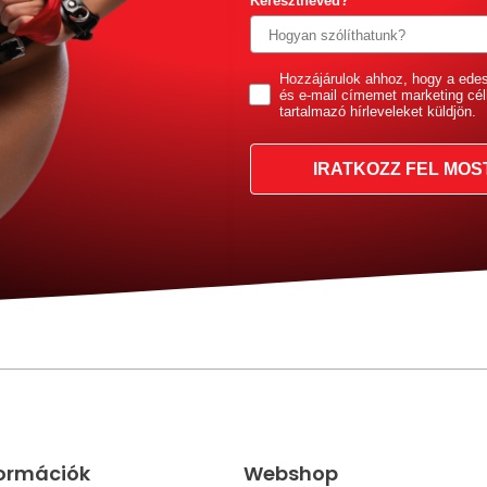
Keresztneved?
GDPR
Hozzájárulok ahhoz, hogy a ede
és e-mail címemet marketing cél
tartalmazó hírleveleket küldjön.
IRATKOZZ FEL MOS
formációk
Webshop