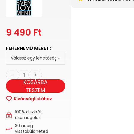
9 490
Ft
FEHÉRNEMŰ MÉRET
KOSÁRBA
TESZEM
Kívánságlistához
100% diszkrét
csomagolás
30 napig
visszaküldheted