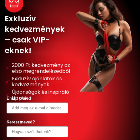
Exkluzív
kedvezmények
– csak VIP-
eknek!
2000 Ft kedvezmény az
első megrendelésedből
Exkluzív ajánlatok és
kedvezmények
Újdonságok és inspiráló
tippek
Email címed
Keresztneved?