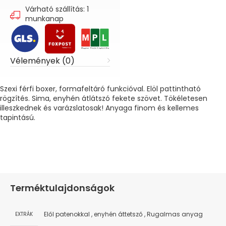
Várható szállítás: 1
munkanap
Vélemények (0)
Szexi férfi boxer, formafeltáró funkcióval. Elöl pattintható
rögzítés. Sima, enyhén átlátszó fekete szövet. Tökéletesen
illeszkednek és varázslatosak! Anyaga finom és kellemes
tapintású.
Terméktulajdonságok
Elől patenokkal
,
enyhén áttetsző
,
Rugalmas anyag
EXTRÁK