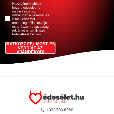
GDPR
Hozzájárulok ahhoz,
hogy a edeselet.hu
online szexshop
webáruház a nevemet és
e-mail címemet
marketing céllal kezelje
és a részemre gazdasági
reklámot is tartalmazó
hírleveleket küldjön.
IRATKOZZ FEL MOST, ÉS
VEDD ÁT AZ
AJÁNDÉKOD!
+36 1 780 6969