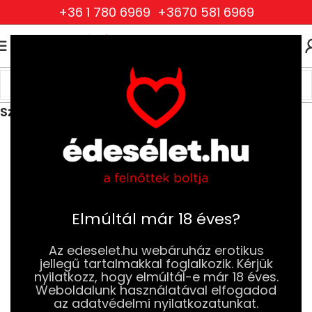
+36 1 780 6969
+3670 581 6969
0
0
FT
Kezdőlap
Ruhák és Fehérneműk
Férfi Ruhák és Fehérneműk
Szexi Férfi Alsóneműk
Elmúltál már 18 éves?
Az edeselet.hu webáruház erotikus
jellegű tartalmakkal foglalkozik. Kérjük
nyilatkozz, hogy elmúltál-e már 18 éves.
Weboldalunk használatával elfogadod
az adatvédelmi nyilatkozatunkat.