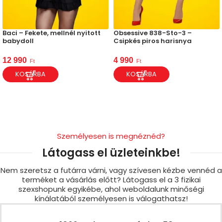
Baci – Fekete, mellnél nyitott
Obsessive 838-Sto-3 –
babydoll
Csipkés piros harisnya
12 990
4 990
Ft
Ft
KOSÁRBA
KOSÁRBA
Személyesen is megnéznéd?
Látogass el üzleteinkbe!
Nem szeretsz a futárra várni, vagy szívesen kézbe vennéd a
terméket a vásárlás előtt? Látogass el a 3 fizikai
szexshopunk egyikébe, ahol weboldalunk minőségi
kínálatából személyesen is válogathatsz!