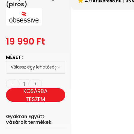
4.9 Árukereső.hu
35 
(piros)
19 990
Ft
MÉRET
KOSÁRBA
TESZEM
Gyakran Együtt
vásárolt termékek