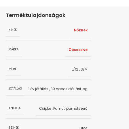
Terméktulajdonságok
Nőknek
KINEK
Obsessive
MÁRKA
L/XL
,
S/M
MÉRET
1 év jótállás
,
30 napos elállási jog
JÓTÁLLÁS
Csipke
,
Pamut, pamutszerű
ANYAGA
Piros
SZÍNEK