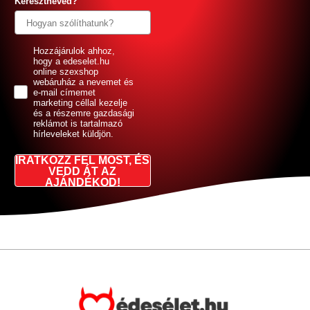
Keresztneved?
GDPR
Hozzájárulok ahhoz,
hogy a edeselet.hu
online szexshop
webáruház a nevemet és
e-mail címemet
marketing céllal kezelje
és a részemre gazdasági
reklámot is tartalmazó
hírleveleket küldjön.
IRATKOZZ FEL MOST, ÉS
VEDD ÁT AZ
AJÁNDÉKOD!