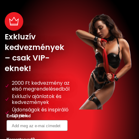
Exkluzív
kedvezmények
– csak VIP-
eknek!
2000 Ft kedvezmény az
első megrendelésedből
Exkluzív ajánlatok és
kedvezmények
Újdonságok és inspiráló
tippek
Email címed