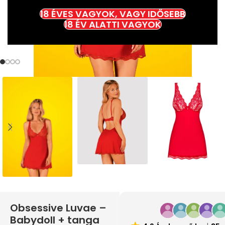
18 ÉVES VAGYOK, VAGY IDŐSEBB
18 ÉV ALATTI VAGYOK
Obsessive Luvae –
Babydoll + tanga