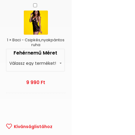
Baci
-
Csipkés,nyakpántos
ruha
1
×
Baci - Csipkés,nyakpántos
ruha
Fehérnemű Méret
9 990
Ft
Kívánságlistához