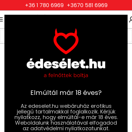
+36 1 780 6969
+3670 581 6969
0
0
FT
Kezdőlap
Ruhák és Fehérneműk
Női Ruhák és Fehérneműk
Babydollok, köntösök
Elmúltál már 18 éves?
Az edeselet.hu webáruház erotikus
jellegű tartalmakkal foglalkozik. Kérjük
nyilatkozz, hogy elmúltál-e már 18 éves.
Weboldalunk használatával elfogadod
az adatvédelmi nyilatkozatunkat.