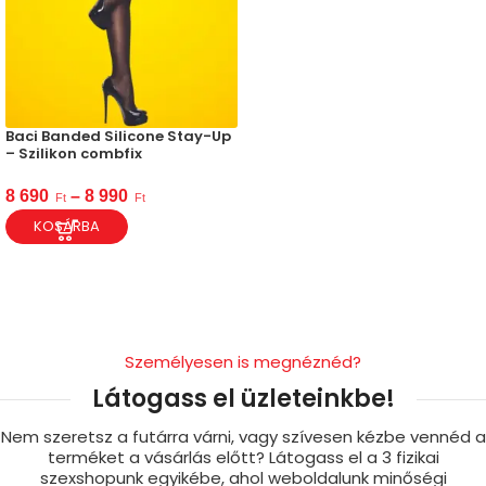
Baci Banded Silicone Stay-Up
– Szilikon combfix
8 690
–
8 990
Ft
Ft
KOSÁRBA
Személyesen is megnéznéd?
Látogass el üzleteinkbe!
Nem szeretsz a futárra várni, vagy szívesen kézbe vennéd a
terméket a vásárlás előtt? Látogass el a 3 fizikai
szexshopunk egyikébe, ahol weboldalunk minőségi