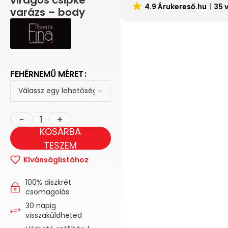
virágos csipke
4.9 Árukereső.hu
35 
varázs – body
FEHÉRNEMŰ MÉRET
KOSÁRBA
TESZEM
Kívánságlistához
100% diszkrét
csomagolás
30 napig
visszaküldheted