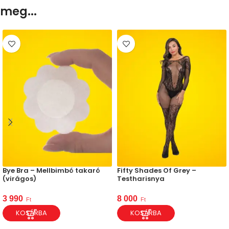
meg...
Bye Bra – Mellbimbó takaró
Fifty Shades Of Grey –
(virágos)
Testharisnya
3 990
8 000
Ft
Ft
KOSÁRBA
KOSÁRBA