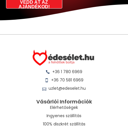
VEDD ÁT AZ
AJÁNDÉKOD!
+36 1 780 6969
+36 70 581 6969
uzlet@edeselet.hu
Vásárlói Információk
Elérhetőségek
Ingyenes szállítás
100% diszkrét szállítás