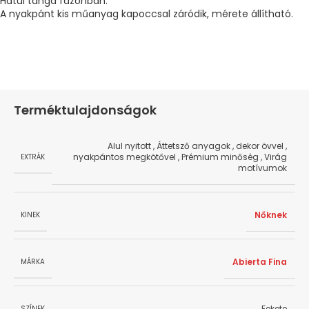
Hátul tanga fazonban.
A nyakpánt kis műanyag kapoccsal záródik, mérete állítható.
Terméktulajdonságok
Alul nyitott
,
Áttetsző anyagok
,
dekor övvel
,
nyakpántos megkötővel
,
Prémium minőség
,
Virág
EXTRÁK
motívumok
Nőknek
KINEK
Abierta Fina
MÁRKA
Fekete
SZÍNEK