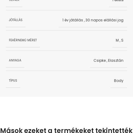
1 év jótállás
,
30 napos elállási jog
JÓTÁLLÁS
M
,
S
FEHÉRNEMŰ MÉRET
Csipke
,
Elasztán
ANYAGA
Body
TÍPUS
Mások ezeket a termékeket tekintették