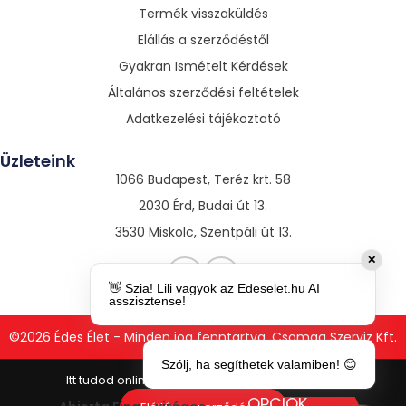
Termék visszaküldés
Elállás a szerződéstől
Gyakran Ismételt Kérdések
Általános szerződési feltételek
Adatkezelési tájékoztató
Üzleteink
1066 Budapest, Teréz krt. 58
2030 Érd, Budai út 13.
3530 Miskolc, Szentpáli út 13.
✕
👋 Szia! Lili vagyok az Edeselet.hu AI
asszisztense!
©2026 Édes Élet - Minden jog fenntartva. Csomag Szerviz Kft.
Szólj, ha segíthetek valamiben! 😊
OPCIÓK