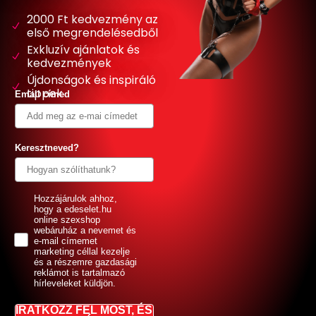
2000 Ft kedvezmény az
első megrendelésedből
Exkluzív ajánlatok és
kedvezmények
Újdonságok és inspiráló
tippek
Email címed
Keresztneved?
GDPR
Hozzájárulok ahhoz,
hogy a edeselet.hu
online szexshop
webáruház a nevemet és
e-mail címemet
marketing céllal kezelje
és a részemre gazdasági
reklámot is tartalmazó
hírleveleket küldjön.
IRATKOZZ FEL MOST, ÉS