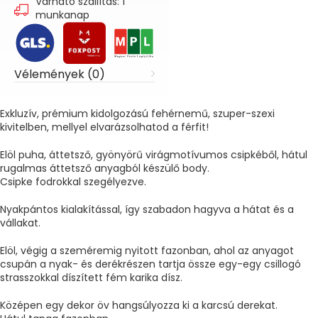
Várható szállítás: 1
munkanap
Vélemények (0)
Exkluzív, prémium kidolgozású fehérnemű, szuper-szexi
kivitelben, mellyel elvarázsolhatod a férfit!
Elöl puha, áttetsző, gyönyörű virágmotívumos csipkéből, hátul
rugalmas áttetsző anyagból készülő body.
Csipke fodrokkal szegélyezve.
Nyakpántos kialakítással, így szabadon hagyva a hátat és a
vállakat.
Elöl, végig a szeméremig nyitott fazonban, ahol az anyagot
csupán a nyak- és derékrészen tartja össze egy-egy csillogó
strasszokkal díszített fém karika dísz.
Középen egy dekor öv hangsúlyozza ki a karcsú derekat.