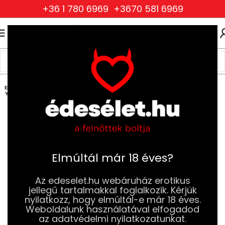
+36 1 780 6969
+3670 581 6969
0
0
FT
Kezdőlap
Ruhák és Fehérneműk
Női Ruhák és Fehérneműk
Szexi Bodyk
ELFOG
YOTT
Elmúltál már 18 éves?
Az edeselet.hu webáruház erotikus
jellegű tartalmakkal foglalkozik. Kérjük
nyilatkozz, hogy elmúltál-e már 18 éves.
Weboldalunk használatával elfogadod
az adatvédelmi nyilatkozatunkat.