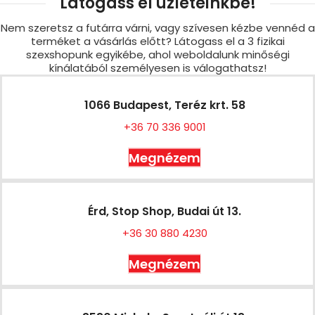
Látogass el üzleteinkbe!
Nem szeretsz a futárra várni, vagy szívesen kézbe vennéd a
terméket a vásárlás előtt? Látogass el a 3 fizikai
szexshopunk egyikébe, ahol weboldalunk minőségi
kínálatából személyesen is válogathatsz!
1066 Budapest, Teréz krt. 58
+36 70 336 9001
Megnézem
Érd, Stop Shop, Budai út 13.
+36 30 880 4230
Megnézem