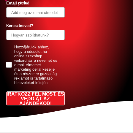
tippek
Email címed
Keresztneved?
GDPR
Hozzájárulok ahhoz,
hogy a edeselet.hu
online szexshop
webáruház a nevemet és
e-mail címemet
marketing céllal kezelje
és a részemre gazdasági
reklámot is tartalmazó
hírleveleket küldjön.
IRATKOZZ FEL MOST, ÉS
VEDD ÁT AZ
AJÁNDÉKOD!