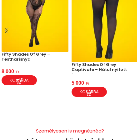
Fifty Shades Of Grey –
Testharisnya
Fifty Shades Of Grey
Captivate – Hátul nyitott
8 000
Ft
harisnya
KOSÁRBA
5 000
Ft
KOSÁRBA
Személyesen is megnéznéd?