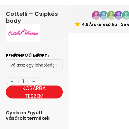
Cottelli – Csipkés
body
4.9 Árukereső.hu
35 
FEHÉRNEMŰ MÉRET
KOSÁRBA
TESZEM
Gyakran Együtt
vásárolt termékek