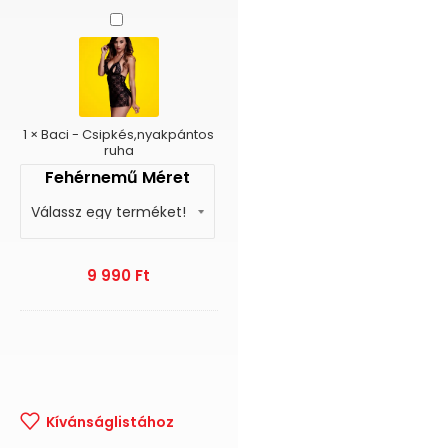
Baci
-
Csipkés,nyakpántos
ruha
1
×
Baci - Csipkés,nyakpántos
ruha
Fehérnemű Méret
9 990
Ft
Kívánságlistához