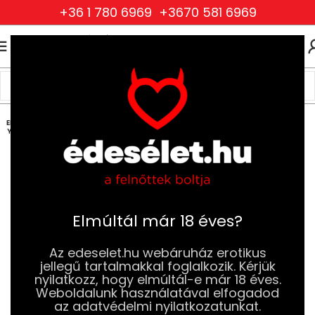
+36 1 780 6969
+3670 581 6969
0
0
FT
Kezdőlap
Ruhák és Fehérneműk
Női Ruhák és Fehérneműk
Szexi Bodyk
ELFOG
YOTT
Elmúltál már 18 éves?
Az edeselet.hu webáruház erotikus
jellegű tartalmakkal foglalkozik. Kérjük
nyilatkozz, hogy elmúltál-e már 18 éves.
Weboldalunk használatával elfogadod
az adatvédelmi nyilatkozatunkat.