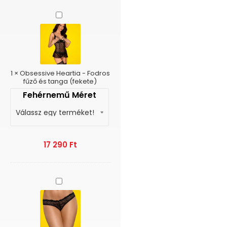
Obsessive
Heartia
-
Fodros
fűző
és
tanga
1
×
Obsessive Heartia - Fodros
(fekete)
fűző és tanga (fekete)
Fehérnemű Méret
17 290
Ft
Obsessive
Frivolla
-
Pántos
bugyi