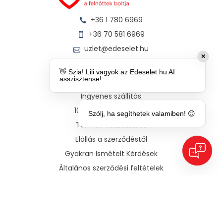
+36 1 780 6969
+36 70 581 6969
uzlet@edeselet.hu
✕
Vásárlói Információk
👋 Szia! Lili vagyok az Edeselet.hu AI
asszisztense!
Elérhetőségek
Ingyenes szállítás
100% diszkrét szállítás
Szólj, ha segíthetek valamiben! 😊
Termék visszaküldés
Elállás a szerződéstől
Gyakran Ismételt Kérdések
Általános szerződési feltételek
Adatkezelési tájékoztató
Üzleteink
1066 Budapest, Teréz krt. 58