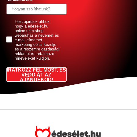
GDPR
Hozzájárulok ahhoz,
hogy a edeselet.hu
online szexshop
webáruház a nevemet és
e-mail címemet
marketing céllal kezelje
és a részemre gazdasági
reklámot is tartalmazó
hírleveleket küldjön.
IRATKOZZ FEL MOST, ÉS
VEDD ÁT AZ
AJÁNDÉKOD!