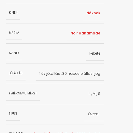
Nőknek
KINEK
Noir Handmade
MÁRKA
Fekete
SZÍNEK
1 év jótállás
,
30 napos elállási jog
JÓTÁLLÁS
L
,
M
,
S
FEHÉRNEMŰ MÉRET
Overall
TÍPUS