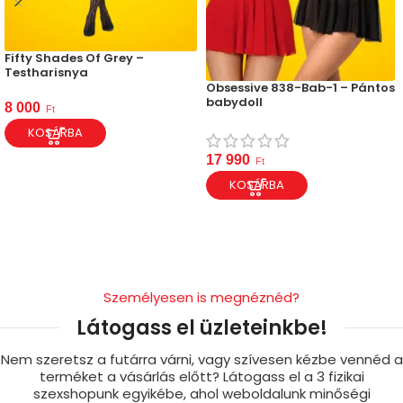
Fifty Shades Of Grey –
Testharisnya
Obsessive 838-Bab-1 – Pántos
babydoll
8 000
Ft
KOSÁRBA
17 990
Ft
KOSÁRBA
Személyesen is megnéznéd?
Látogass el üzleteinkbe!
Nem szeretsz a futárra várni, vagy szívesen kézbe vennéd a
terméket a vásárlás előtt? Látogass el a 3 fizikai
szexshopunk egyikébe, ahol weboldalunk minőségi