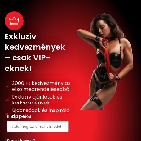
Exkluzív
kedvezmények
– csak VIP-
eknek!
2000 Ft kedvezmény az
első megrendelésedből
Exkluzív ajánlatok és
kedvezmények
Újdonságok és inspiráló
tippek
Email címed
Keresztneved?