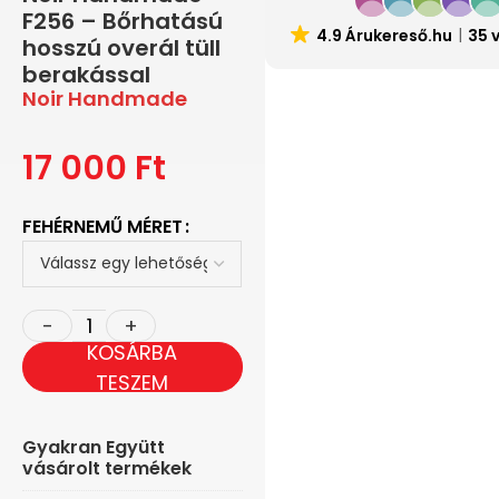
F256 – Bőrhatású
4.9 Árukereső.hu
35 
hosszú overál tüll
berakással
Noir Handmade
17 000
Ft
FEHÉRNEMŰ MÉRET
KOSÁRBA
TESZEM
Gyakran Együtt
vásárolt termékek