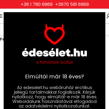
+36 1 780 6969
+3670 581 6969
0
0
FT
Kezdőlap
Ruhák és Fehérneműk
Női Ruhák és Fehérneműk
Felsők, fűzők és overallok
Elmúltál már 18 éves?
Az edeselet.hu webáruház erotikus
jellegű tartalmakkal foglalkozik. Kérjük
nyilatkozz, hogy elmúltál-e már 18 éves.
Weboldalunk használatával elfogadod
az adatvédelmi nyilatkozatunkat.