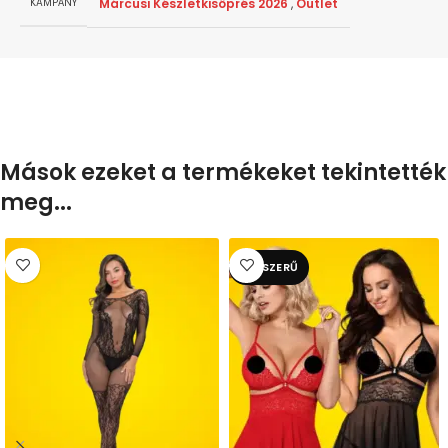
Márcusi Készletkisöprés 2026
,
Outlet
KAMPÁNY
Mások ezeket a termékeket tekintették
meg...
NÉPSZERŰ