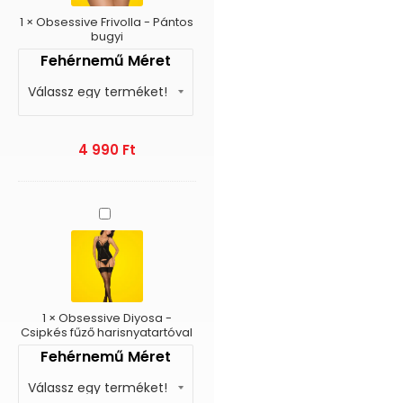
1
×
Obsessive Frivolla - Pántos
bugyi
Fehérnemű Méret
4 990
Ft
Obsessive
Diyosa
-
Csipkés
fűző
harisnyatartóval
1
×
Obsessive Diyosa -
Csipkés fűző harisnyatartóval
Fehérnemű Méret