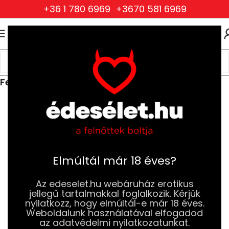
+36 1 780 6969
+3670 581 6969
0
0
FT
Kezdőlap
Ruhák és Fehérneműk
Női Ruhák és Fehérneműk
Felsők, fűzők és overallok
Elmúltál már 18 éves?
Az edeselet.hu webáruház erotikus
jellegű tartalmakkal foglalkozik. Kérjük
nyilatkozz, hogy elmúltál-e már 18 éves.
Weboldalunk használatával elfogadod
az adatvédelmi nyilatkozatunkat.