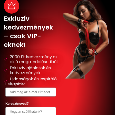
Exkluzív
kedvezmények
– csak VIP-
eknek!
2000 Ft kedvezmény az
első megrendelésedből
Exkluzív ajánlatok és
kedvezmények
Újdonságok és inspiráló
tippek
Email címed
Keresztneved?