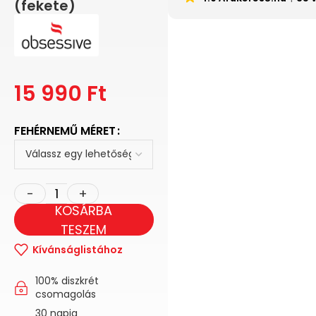
(fekete)
15 990
Ft
FEHÉRNEMŰ MÉRET
KOSÁRBA
TESZEM
Kívánságlistához
100% diszkrét
csomagolás
30 napig