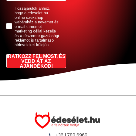
GDPR
Hozzájárulok ahhoz,
hogy a edeselet.hu
online szexshop
webáruház a nevemet és
e-mail címemet
marketing céllal kezelje
és a részemre gazdasági
reklámot is tartalmazó
hírleveleket küldjön.
IRATKOZZ FEL MOST, ÉS
VEDD ÁT AZ
AJÁNDÉKOD!
+36 1 780 6969