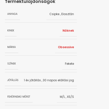
Terméktulajdonságok
Csipke
,
Elasztán
ANYAGA
Nőknek
KINEK
Obsessive
MÁRKA
Fekete
SZÍNEK
1 év jótállás
,
30 napos elállási jog
JÓTÁLLÁS
M/L
,
XS/S
FEHÉRNEMŰ MÉRET