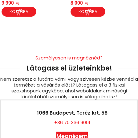
9 990
8 000
Ft
Ft
KOSÁRBA
KOSÁRBA
Személyesen is megnéznéd?
Látogass el üzleteinkbe!
Nem szeretsz a futárra várni, vagy szívesen kézbe vennéd a
terméket a vásárlás előtt? Látogass el a 3 fizikai
szexshopunk egyikébe, ahol weboldalunk minőségi
kínálatából személyesen is válogathatsz!
1066 Budapest, Teréz krt. 58
+36 70 336 9001
Megnézem