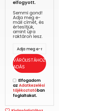
elfogyott.
Semmi gond!
Adja meg e-
mail címét, és
értesítjük,
amint újra
raktáron lesz.
VÁRÓLISTÁHOZ
ADÁS
Elfogadom
az
Adatkezelési
tájékoztató
ban
foglaltakat.
Kívánságlistához