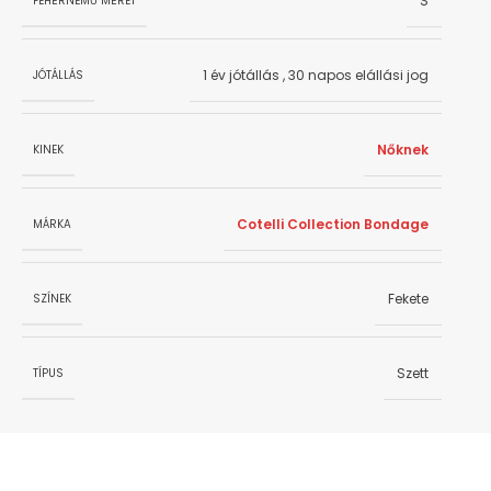
S
FEHÉRNEMŰ MÉRET
1 év jótállás
,
30 napos elállási jog
JÓTÁLLÁS
Nőknek
KINEK
Cotelli Collection Bondage
MÁRKA
Fekete
SZÍNEK
Szett
TÍPUS