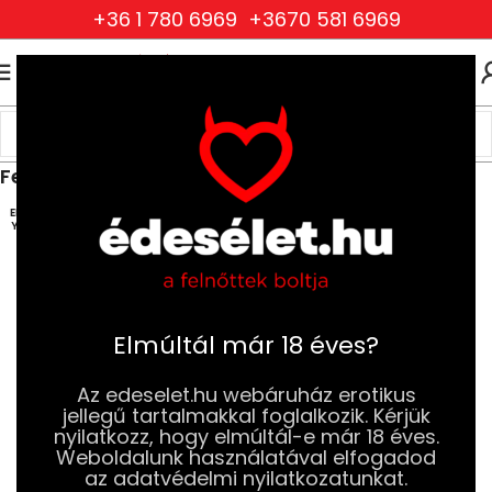
+36 1 780 6969
+3670 581 6969
0
0
FT
Kezdőlap
Ruhák és Fehérneműk
Női Ruhák és Fehérneműk
Fehérnemű és mellemelő szettek
ELFOG
YOTT
Elmúltál már 18 éves?
Az edeselet.hu webáruház erotikus
jellegű tartalmakkal foglalkozik. Kérjük
nyilatkozz, hogy elmúltál-e már 18 éves.
Weboldalunk használatával elfogadod
az adatvédelmi nyilatkozatunkat.