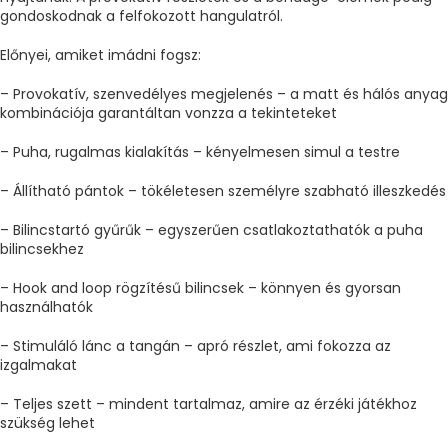
gondoskodnak a felfokozott hangulatról.
Előnyei, amiket imádni fogsz:
– Provokatív, szenvedélyes megjelenés – a matt és hálós anyag
kombinációja garantáltan vonzza a tekinteteket
– Puha, rugalmas kialakítás – kényelmesen simul a testre
– Állítható pántok – tökéletesen személyre szabható illeszkedés
– Bilincstartó gyűrűk – egyszerűen csatlakoztathatók a puha
bilincsekhez
– Hook and loop rögzítésű bilincsek – könnyen és gyorsan
használhatók
– Stimuláló lánc a tangán – apró részlet, ami fokozza az
izgalmakat
– Teljes szett – mindent tartalmaz, amire az érzéki játékhoz
szükség lehet