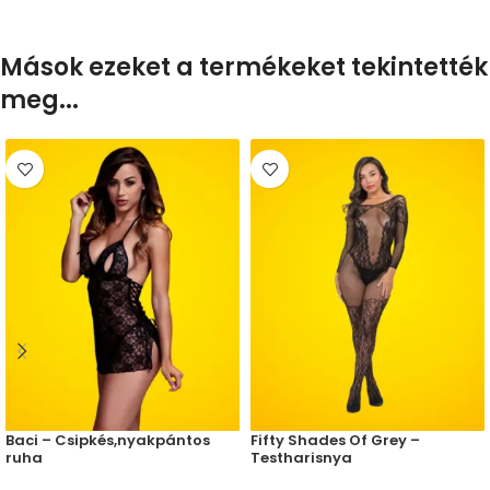
Mások ezeket a termékeket tekintették
meg...
Baci – Csipkés,nyakpántos
Fifty Shades Of Grey –
ruha
Testharisnya