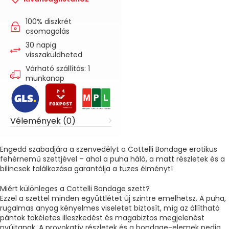
100% diszkrét
csomagolás
30 napig
visszaküldheted
Várható szállítás: 1
munkanap
Vélemények (0)
Engedd szabadjára a szenvedélyt a Cottelli Bondage erotikus
fehérnemű szettjével – ahol a puha háló, a matt részletek és a
bilincsek találkozása garantálja a tüzes élményt!
Miért különleges a Cottelli Bondage szett?
Ezzel a szettel minden együttlétet új szintre emelhetsz. A puha,
rugalmas anyag kényelmes viseletet biztosít, míg az állítható
pántok tökéletes illeszkedést és magabiztos megjelenést
nyújtanak. A provokatív részletek és a bondage-elemek pedig