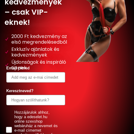
kedvezmények
– csak VIP-
eknek!
2000 Ft kedvezmény az
első megrendelésedből
Exkluzív ajánlatok és
kedvezmények
Újdonságok és inspiráló
tippek
Email címed
Keresztneved?
GDPR
Hozzájárulok ahhoz,
hogy a edeselet.hu
online szexshop
webáruház a nevemet és
e-mail címemet