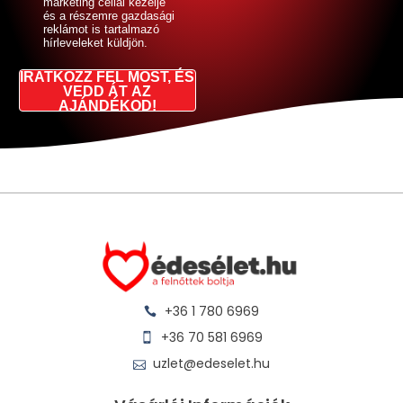
marketing céllal kezelje
és a részemre gazdasági
reklámot is tartalmazó
hírleveleket küldjön.
IRATKOZZ FEL MOST, ÉS
VEDD ÁT AZ
AJÁNDÉKOD!
+36 1 780 6969
+36 70 581 6969
uzlet@edeselet.hu