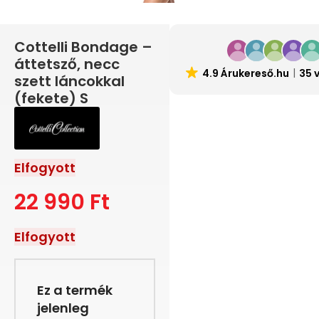
Cottelli Bondage –
áttetsző, necc
4.9 Árukereső.hu
35 
szett láncokkal
(fekete) S
Elfogyott
22 990
Ft
Elfogyott
Ez a termék
jelenleg