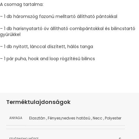
A csomag tartalma:
– 1 db háromszög fazonú melltartó állítható pántokkal
– 1 db harisnyatartó öv állítható combpántokkal és bilincstartó
gyűrűkkel
– 1 db nyitott, lánccal díszített, hálós tanga
– 1 pár puha, hook and loop rögzítésű bilincs
Terméktulajdonságok
Elasztán
,
Fényes,nedves hatású
,
Necc
,
Polyester
ANYAGA