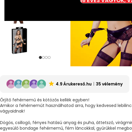
18 ÉVES VAGYOK, 
4.9 Árukereső.hu
35 vélemény
Őrjítő fehérnemű és kötözős kellék egyben!
Amikor a fehérneműt használhatod arra, hogy kedvesed lebilincs
vágyaidnak!
Dögös, csillogó, fényes hatású anyag és puha, áttetsző, virágm
egyesülő bondage fehérnemű, fém láncokkal, gyűrűkkel megbol