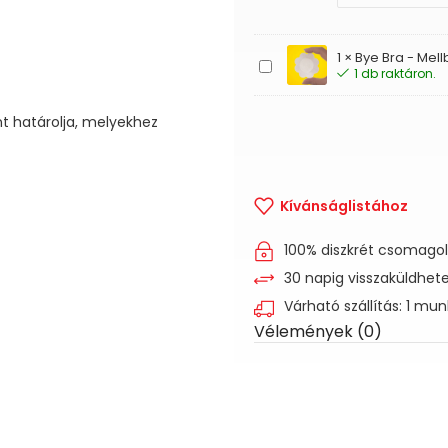
-
Pántos
babydoll
1
×
Bye Bra - Mel
Bye
1 db raktáron.
Bra
-
Mellbimbó
t határolja, melyekhez
takaró
(virágos)
Kívánságlistához
100% diszkrét csomago
30 napig visszaküldhet
Várható szállítás: 1 mu
Vélemények (0)