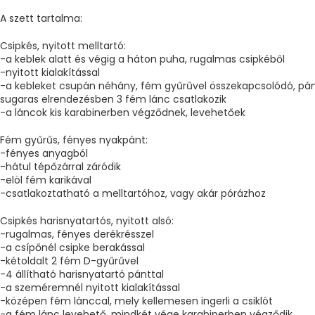
A szett tartalma:
Csipkés, nyitott melltartó:
-a keblek alatt és végig a háton puha, rugalmas csipkéből
-nyitott kialakítással
-a kebleket csupán néhány, fém gyűrűvel összekapcsolódó, pán
sugaras elrendezésben 3 fém lánc csatlakozik
-a láncok kis karabinerben végződnek, levehetőek
Fém gyűrűs, fényes nyakpánt:
-fényes anyagból
-hátul tépőzárral záródik
-elöl fém karikával
-csatlakoztatható a melltartóhoz, vagy akár pórázhoz
Csipkés harisnyatartós, nyitott alsó:
-rugalmas, fényes derékrésszel
-a csípőnél csipke berakással
-kétoldalt 2 fém D-gyűrűvel
-4 állítható harisnyatartó pánttal
-a szeméremnél nyitott kialakítással
-középen fém lánccal, mely kellemesen ingerli a csiklót
-a fém lánc levehető, mindkét vége karabinerben végződik