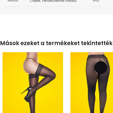
Csipke
,
Fényes,nedves hatású
ANYAGA
TÍPUS
Mások ezeket a termékeket tekintették