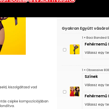
VAGY IDŐSEBB
18 ÉV ALATTI VAGYOK
Gyakran Együtt vásáro
1
×
Baci Banded Si
Fehérnemű 
Baci
Banded
Silicone
Stay-
Up
1
×
Obsessive 838
-
Színek
Szilikon
combfix
eld, kiszolgáltasd vad
Obsessive
Fehérnemű 
838-
Bab-
intás csipke kompozíciójában
1
ondítva.