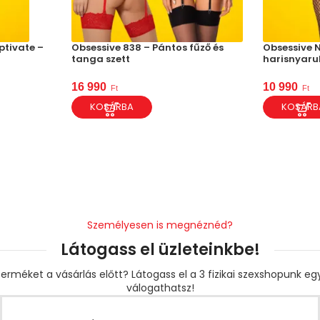
ptivate –
Obsessive 838 – Pántos fűző és
Obsessive N
tanga szett
harisnyaru
16 990
10 990
Ft
Ft
KOSÁRBA
KOSÁRB
Személyesen is megnéznéd?
Látogass el üzleteinkbe!
erméket a vásárlás előtt? Látogass el a 3 fizikai szexshopunk e
válogathatsz!