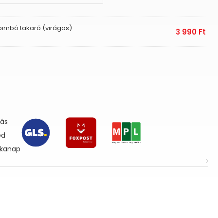
lbimbó takaró (virágos)
3 990
Ft
lás
ed
nkanap