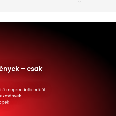
ények – csak
lső megrendelésedből
dvezmények
ippek