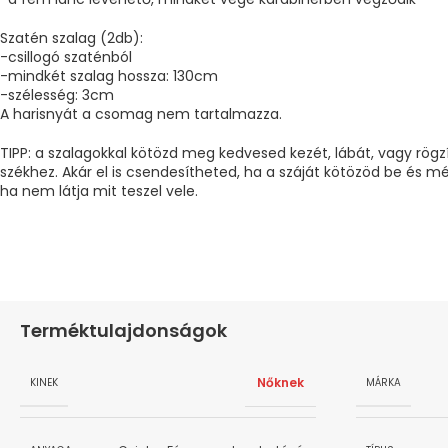
Szatén szalag (2db):
-csillogó szaténból
-mindkét szalag hossza: 130cm
-szélesség: 3cm
A harisnyát a csomag nem tartalmazza.
TIPP: a szalagokkal kötözd meg kedvesed kezét, lábát, vagy rögz
székhez. Akár el is csendesítheted, ha a száját kötözöd be és m
ha nem látja mit teszel vele.
Terméktulajdonságok
Nőknek
KINEK
MÁRKA