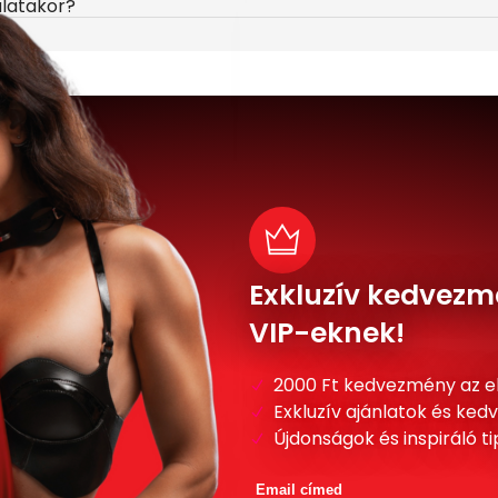
álatakor?
Exkluzív kedvezm
VIP-eknek!
2000 Ft kedvezmény az e
Exkluzív ajánlatok és ke
Újdonságok és inspiráló t
Email címed