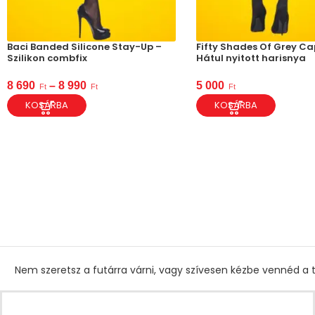
Baci Banded Silicone Stay-Up –
Fifty Shades Of Grey Ca
Szilikon combfix
Hátul nyitott harisnya
8 690
–
8 990
5 000
Ft
Ft
Ft
KOSÁRBA
KOSÁRBA
Nem szeretsz a futárra várni, vagy szívesen kézbe vennéd a t