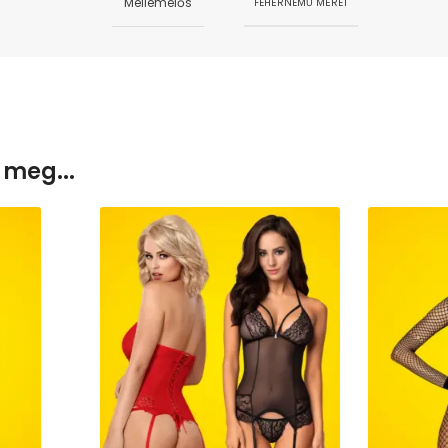
Mellemelős
FEHÉRNEMŰ MÉRET
 meg...