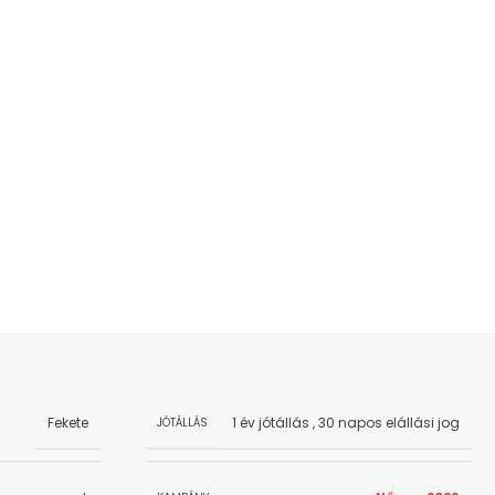
Fekete
1 év jótállás
,
30 napos elállási jog
JÓTÁLLÁS