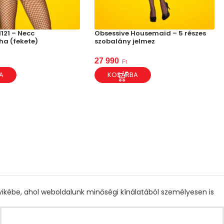
121 – Necc
Obsessive Housemaid – 5 részes
ha (fekete)
szobalány jelmez
27 990
Ft
A
KOSÁRBA
gyikébe, ahol weboldalunk minőségi kínálatából személyesen is