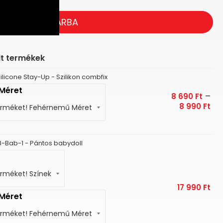
KOSÁRBA
lt termékek
licone Stay-Up - Szilikon combfix
Méret
–
8 690
Ft
8 990
Ft
-Bab-1 - Pántos babydoll
17 990
Ft
Méret