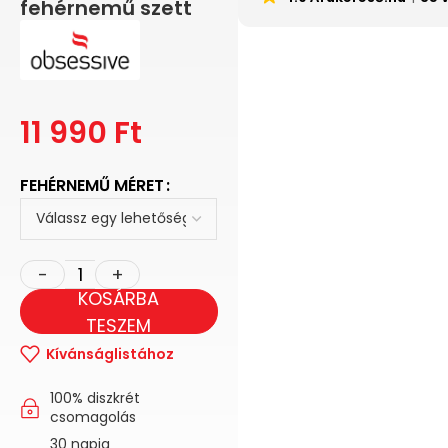
fehérnemű szett
11 990
Ft
FEHÉRNEMŰ MÉRET
KOSÁRBA
TESZEM
Kívánságlistához
100% diszkrét
csomagolás
30 napig