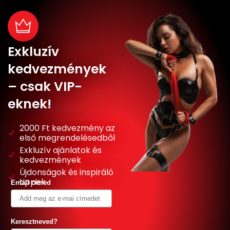
Exkluzív
kedvezmények
– csak VIP-
eknek!
2000 Ft kedvezmény az
első megrendelésedből
Exkluzív ajánlatok és
kedvezmények
Újdonságok és inspiráló
tippek
Email címed
Keresztneved?