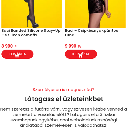
Baci Banded Silicone Stay-Up
Baci – Csipkés,nyakpántos
– Szilikon combfix
ruha
8 990
9 990
Ft
Ft
KOSÁRBA
KOSÁRBA
Személyesen is megnéznéd?
Látogass el üzleteinkbe!
Nem szeretsz a futárra várni, vagy szívesen kézbe vennéd a
terméket a vásárlás előtt? Látogass el a 3 fizikai
szexshopunk egyikébe, ahol weboldalunk minőségi
kínálatából személyesen is válogathatsz!