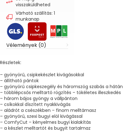
visszaküldheted
Várható szállítás: 1
munkanap
Vélemények (0)
Részletek:
– gyönyörű, csipkekészlet kivágásokkal
– állítható pántok
– gyönyörű csipkeszegély és háromszög szabás a hátán
– többlépcsős melltartó rögzítés – tökéletes illeszkedés
– három bájos gyöngy a vállpánton
– csíkokkal díszített nyakkivágás
– aládrót a csészékben – finom melltámasz
– gyönyörű, szexi bugyi elöl kivágással
– ComfyCut – kényelmes bugyi kialakítás
– a készlet melltartót és bugyit tartalmaz