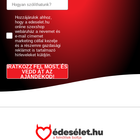
GDPR
Hozzájárulok ahhoz,
hogy a edeselet.hu
online szexshop
webáruház a nevemet és
e-mail címemet
marketing céllal kezelje
és a részemre gazdasági
reklámot is tartalmazó
hírleveleket küldjön.
IRATKOZZ FEL MOST, ÉS
VEDD ÁT AZ
AJÁNDÉKOD!