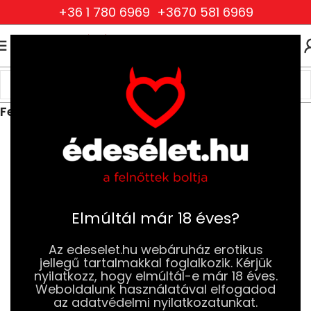
+36 1 780 6969
+3670 581 6969
0
0
FT
Kezdőlap
Ruhák és Fehérneműk
Női Ruhák és Fehérneműk
Fehérnemű és mellemelő szettek
Elmúltál már 18 éves?
Az edeselet.hu webáruház erotikus
jellegű tartalmakkal foglalkozik. Kérjük
nyilatkozz, hogy elmúltál-e már 18 éves.
Weboldalunk használatával elfogadod
az adatvédelmi nyilatkozatunkat.