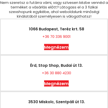
Nem szeretsz a futárra várni, vagy szívesen kézbe vennéd a
terméket a vásárlás előtt? Látogass el a 3 fizikai
szexshopunk egyikébe, ahol weboldalunk minőségi
kínálatából személyesen is válogathatsz!
1066 Budapest, Teréz krt. 58
+36 70 336 9001
Megnézem
Érd, Stop Shop, Budai út 13.
+36 30 880 4230
Megnézem
3530 Miskolc, Szentpáli út 13.