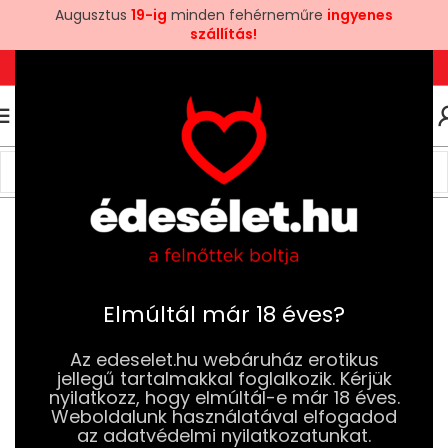
Augusztus
19-ig
minden fehérneműre
ingyenes
szállítás!
+36 1 780 6969
+3670 581 6969
0
0
FT
Kezdőlap
Ruhák és Fehérneműk
Női Ruhák és Fehérneműk
Szexi ruhák
Elmúltál már 18 éves?
Az edeselet.hu webáruház erotikus
jellegű tartalmakkal foglalkozik. Kérjük
nyilatkozz, hogy elmúltál-e már 18 éves.
Weboldalunk használatával elfogadod
az adatvédelmi nyilatkozatunkat.