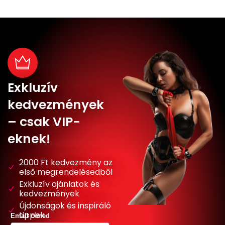
Exkluzív
kedvezmények
– csak VIP-
eknek!
2000 Ft kedvezmény az
első megrendelésedből
Exkluzív ajánlatok és
kedvezmények
Újdonságok és inspiráló
tippek
Email címed