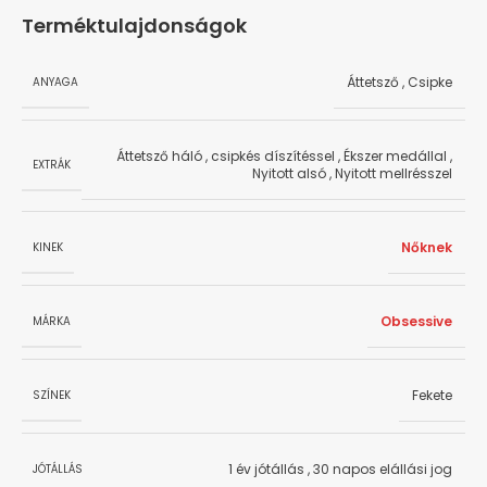
Terméktulajdonságok
Áttetsző
,
Csipke
ANYAGA
Áttetsző háló
,
csipkés díszítéssel
,
Ékszer medállal
,
EXTRÁK
Nyitott alsó
,
Nyitott mellrésszel
Nőknek
KINEK
Obsessive
MÁRKA
Fekete
SZÍNEK
1 év jótállás
,
30 napos elállási jog
JÓTÁLLÁS