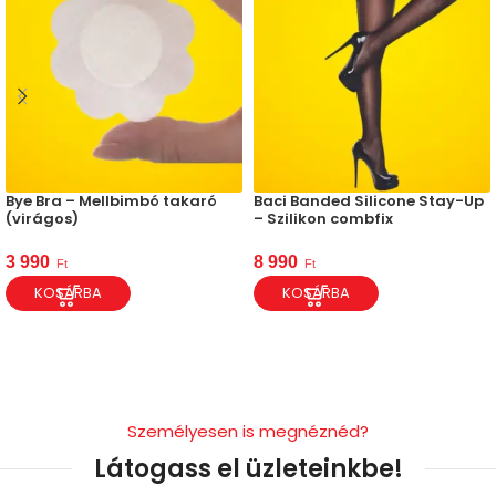
Bye Bra – Mellbimbó takaró
Baci Banded Silicone Stay-Up
(virágos)
– Szilikon combfix
3 990
8 990
Ft
Ft
KOSÁRBA
KOSÁRBA
Személyesen is megnéznéd?
Látogass el üzleteinkbe!