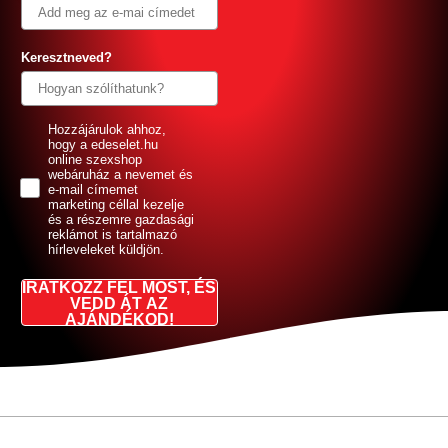
Keresztneved?
GDPR
Hozzájárulok ahhoz,
hogy a edeselet.hu
online szexshop
webáruház a nevemet és
e-mail címemet
marketing céllal kezelje
és a részemre gazdasági
reklámot is tartalmazó
hírleveleket küldjön.
IRATKOZZ FEL MOST, ÉS
VEDD ÁT AZ
AJÁNDÉKOD!