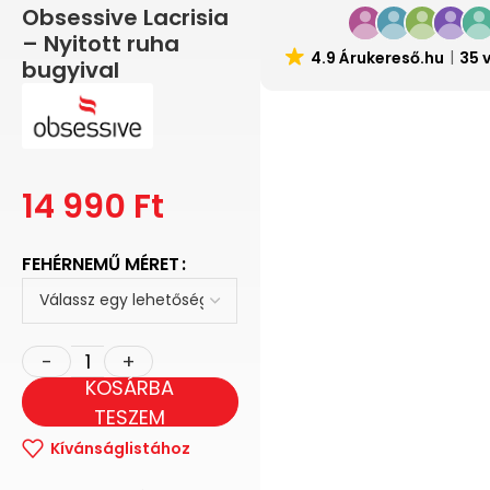
Obsessive Lacrisia
– Nyitott ruha
4.9 Árukereső.hu
35 
bugyival
14 990
Ft
FEHÉRNEMŰ MÉRET
KOSÁRBA
TESZEM
Kívánságlistához