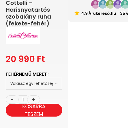
Cottelli –
Harisnyatartós
4.9 Árukereső.hu
35 
szobalány ruha
(fekete-fehér)
20 990
Ft
FEHÉRNEMŰ MÉRET
KOSÁRBA
TESZEM