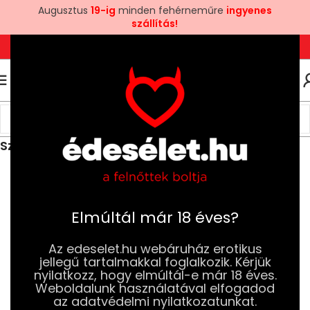
Augusztus
19-ig
minden fehérneműre
ingyenes
szállítás!
+36 1 780 6969
+3670 581 6969
0
0
FT
Kezdőlap
Ruhák és Fehérneműk
Női Ruhák és Fehérneműk
Szexi Jelmezek és Parókák
Elmúltál már 18 éves?
Az edeselet.hu webáruház erotikus
jellegű tartalmakkal foglalkozik. Kérjük
nyilatkozz, hogy elmúltál-e már 18 éves.
Weboldalunk használatával elfogadod
az adatvédelmi nyilatkozatunkat.