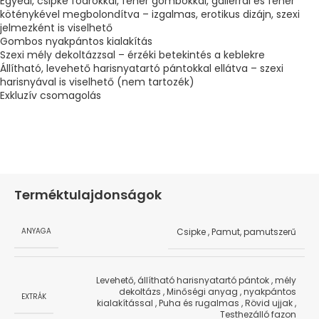
Egyedi, csipke fodrokkal, fehér gombokkal, gallérral és fehér
köténykével megbolondítva – izgalmas, erotikus dizájn, szexi
jelmezként is viselhető
Gombos nyakpántos kialakítás
Szexi mély dekoltázzsal – érzéki betekintés a keblekre
Állítható, levehető harisnyatartó pántokkal ellátva – szexi
harisnyával is viselhető (nem tartozék)
Exkluzív csomagolás
Terméktulajdonságok
Csipke
,
Pamut, pamutszerű
ANYAGA
Levehető, állítható harisnyatartó pántok
,
mély
dekoltázs
,
Minőségi anyag
,
nyakpántos
EXTRÁK
kialakítással
,
Puha és rugalmas
,
Rövid ujjak
,
Testhezálló fazon