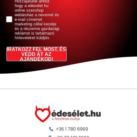
GDPR
Hozzájárulok ahhoz,
hogy a edeselet.hu
online szexshop
webáruház a nevemet és
e-mail címemet
marketing céllal kezelje
és a részemre gazdasági
reklámot is tartalmazó
hírleveleket küldjön.
IRATKOZZ FEL MOST, ÉS
VEDD ÁT AZ
AJÁNDÉKOD!
+36 1 780 6969