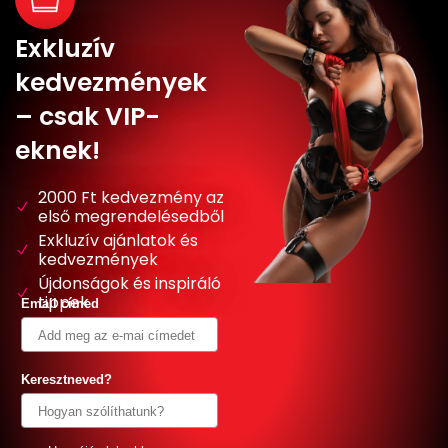
Exkluzív
kedvezmények
– csak VIP-
eknek!
2000 Ft kedvezmény az
első megrendelésedből
Exkluzív ajánlatok és
kedvezmények
Újdonságok és inspiráló
tippek
Email címed
Keresztneved?