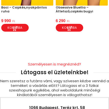
Baci – Csipkés,nyakpántos
Obsessive Bluellia –
ruha
Áttetsző,csipkés bugyi
9 990
6 290
Ft
Ft
KOSÁRBA
KOSÁRBA
Személyesen is megnéznéd?
Látogass el üzleteinkbe!
Nem szeretsz a futárra várni, vagy szívesen kézbe vennéd a
terméket a vásárlás előtt? Látogass el a 3 fizikai
szexshopunk egyikébe, ahol weboldalunk minőségi
kínálatából személyesen is válogathatsz!
1066 Budapest, Teréz krt. 58