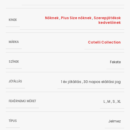
Nőknek
,
Plus Size nőknek
,
Szerepjátékok
KINEK
kedvelőinek
Cotelli Collection
MÁRKA
Fekete
SZÍNEK
1 év jótállás
,
30 napos elállási jog
JÓTÁLLÁS
L
,
M
,
S
,
XL
FEHÉRNEMŰ MÉRET
Jelmez
TÍPUS