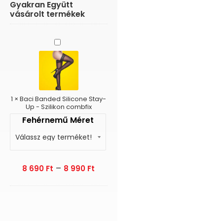
Gyakran Együtt
vásárolt termékek
Baci
Banded
Silicone
Stay-
Up
-
Szilikon
1
×
Baci Banded Silicone Stay-
combfix
Up - Szilikon combfix
Fehérnemű Méret
–
8 690
Ft
8 990
Ft