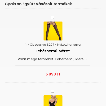
Gyakran Együtt vásárolt termékek
Obsessive
S207
-
Nyitott
harisnya
1
×
Obsessive S207 - Nyitott harisnya
Fehérnemű Méret
5 990
Ft
Obsessive
810-
Cor-
1