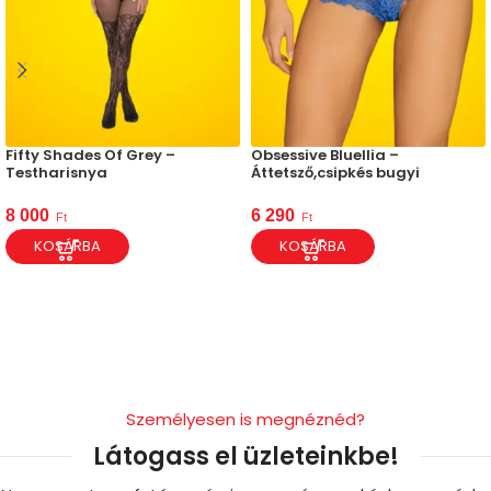
Fifty Shades Of Grey –
Obsessive Bluellia –
Testharisnya
Áttetsző,csipkés bugyi
8 000
6 290
Ft
Ft
KOSÁRBA
KOSÁRBA
Személyesen is megnéznéd?
Látogass el üzleteinkbe!