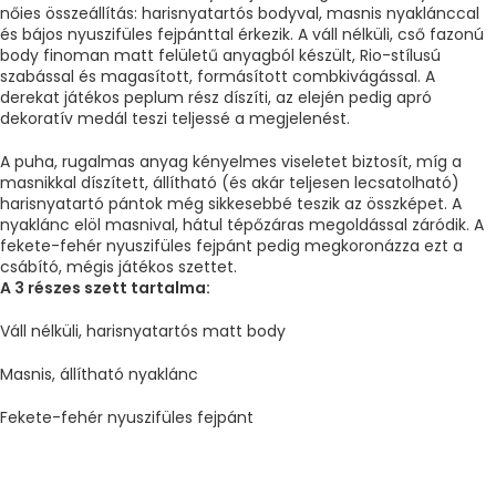
nőies összeállítás: harisnyatartós bodyval, masnis nyaklánccal
és bájos nyuszifüles fejpánttal érkezik. A váll nélküli, cső fazonú
body finoman matt felületű anyagból készült, Rio-stílusú
szabással és magasított, formásított combkivágással. A
derekat játékos peplum rész díszíti, az elején pedig apró
dekoratív medál teszi teljessé a megjelenést.
A puha, rugalmas anyag kényelmes viseletet biztosít, míg a
masnikkal díszített, állítható (és akár teljesen lecsatolható)
harisnyatartó pántok még sikkesebbé teszik az összképet. A
nyaklánc elöl masnival, hátul tépőzáras megoldással záródik. A
fekete-fehér nyuszifüles fejpánt pedig megkoronázza ezt a
csábító, mégis játékos szettet.
A 3 részes szett tartalma:
Váll nélküli, harisnyatartós matt body
Masnis, állítható nyaklánc
Fekete-fehér nyuszifüles fejpánt