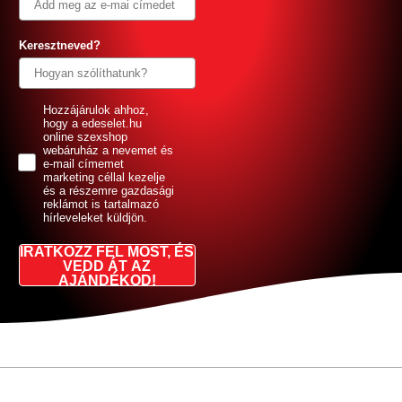
Keresztneved?
GDPR
Hozzájárulok ahhoz,
hogy a edeselet.hu
online szexshop
webáruház a nevemet és
e-mail címemet
marketing céllal kezelje
és a részemre gazdasági
reklámot is tartalmazó
hírleveleket küldjön.
IRATKOZZ FEL MOST, ÉS
VEDD ÁT AZ
AJÁNDÉKOD!