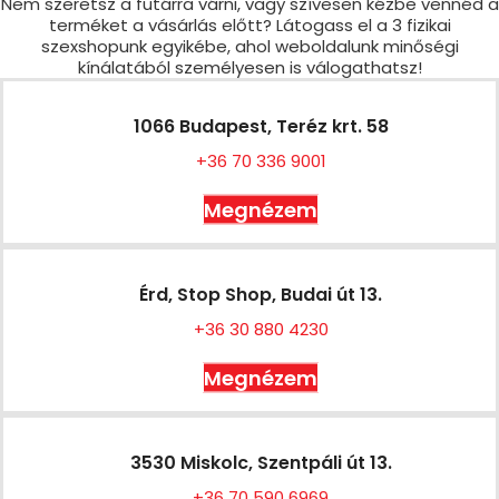
Nem szeretsz a futárra várni, vagy szívesen kézbe vennéd a
terméket a vásárlás előtt? Látogass el a 3 fizikai
szexshopunk egyikébe, ahol weboldalunk minőségi
kínálatából személyesen is válogathatsz!
1066 Budapest, Teréz krt. 58
+36 70 336 9001
Megnézem
Érd, Stop Shop, Budai út 13.
+36 30 880 4230
Megnézem
3530 Miskolc, Szentpáli út 13.
+36 70 590 6969