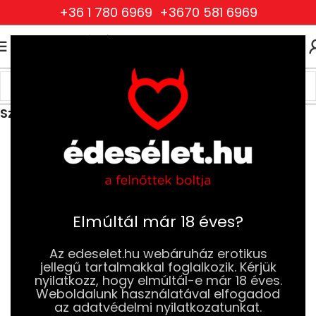
+36 1 780 6969
+3670 581 6969
0
0
FT
Kezdőlap
Ruhák és Fehérneműk
Női Ruhák és Fehérneműk
Szexi Jelmezek és Parókák
Elmúltál már 18 éves?
Az edeselet.hu webáruház erotikus
jellegű tartalmakkal foglalkozik. Kérjük
nyilatkozz, hogy elmúltál-e már 18 éves.
Weboldalunk használatával elfogadod
az adatvédelmi nyilatkozatunkat.