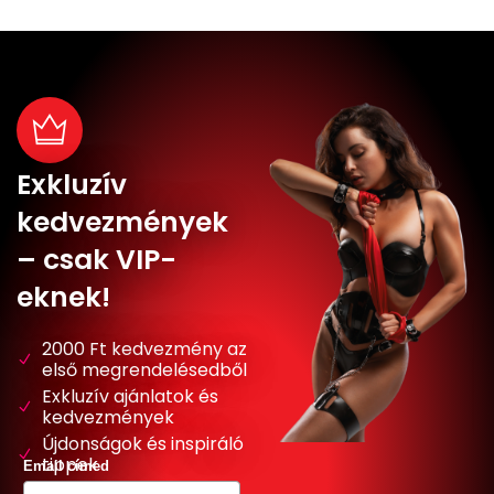
Exkluzív
kedvezmények
– csak VIP-
eknek!
2000 Ft kedvezmény az
első megrendelésedből
Exkluzív ajánlatok és
kedvezmények
Újdonságok és inspiráló
tippek
Email címed