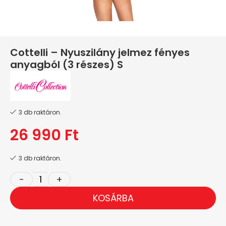
Cottelli – Nyuszilány jelmez fényes
anyagból (3 részes) S
3 db raktáron.
26 990
Ft
3 db raktáron.
KOSÁRBA