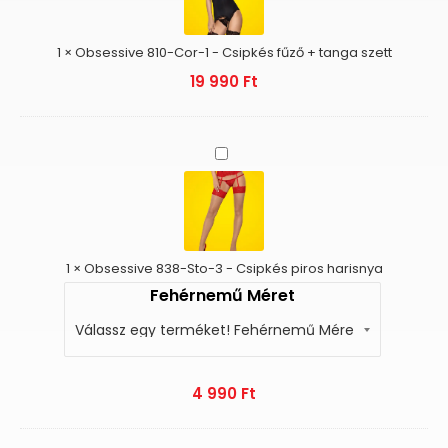
-
Csipkés
fűző
1
×
Obsessive 810-Cor-1 - Csipkés fűző + tanga szett
+
19 990
Ft
tanga
szett
Obsessive
838-
Sto-
3
-
Csipkés
piros
1
×
Obsessive 838-Sto-3 - Csipkés piros harisnya
harisnya
Fehérnemű Méret
4 990
Ft