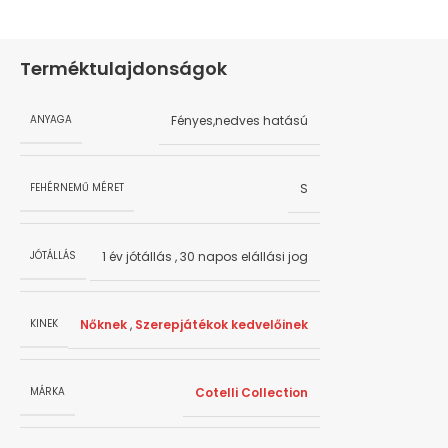
Terméktulajdonságok
Fényes,nedves hatású
ANYAGA
S
FEHÉRNEMŰ MÉRET
1 év jótállás
,
30 napos elállási jog
JÓTÁLLÁS
Nőknek
,
Szerepjátékok kedvelőinek
KINEK
Cotelli Collection
MÁRKA